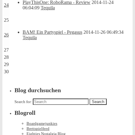
PlayThisOne: RoboRama - Review
2014-11-24
24
06:04:09
Tequila
25
BAM! Ein Partyspiel - Pegasus
2014-11-26 06:49:34
26
Tequila
27
28
29
30
Blog durchsuchen
Search for:
Blogroll
Boardgamejunkies
Brettspielfeed
Eighties Nostalgia Blog