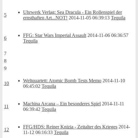
Uhrwerk Verlag: Sea Dracula - Ein Rollenspiel der
5
ernsthaften Art...NOT!
2014-11-05 06:39:13
Tequila
FFG: Star Wars Imperial Assault
2014-11-06 06:36:57
6
Tequila
7
8
9
Weltquartett: Atomic Bomb Tests Memo
2014-11-10
10
06:45:02
Tequila
Machina Arcana – Ein besonderes Spiel
2014-11-11
11
06:39:42
Tequila
FFG/HDS: Reiner Knizia - Zeitalter des Krieges
2014-
12
11-12 06:16:33
Tequila