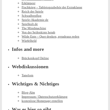
Erklärpeer
Fischkrieg – Tabletopzubehör der Extraklasse
Reich der Spiele
Schwalbenflug
Spiele-Akademie.de
Spielkult.de
The Mindmachine
Von der Seifenkiste herab
Wilde Ente – Quer denken, geradeaus reden
Würfelheld
Infos and more
Brückenkopf Online
Webdiskussionen
Tanelorn
Wichtiges & Nichtiges
Blog-Alm
Impressum / Datenschutzerklärung
kostenlose Homepage erstellen
Was es hier so gibt