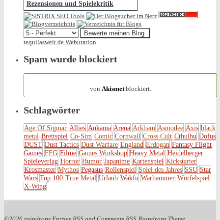
Rezensionen und Spielekritik
tequilaswelt.de Webutation
Spam wurde blockiert
154.317 Spam
von
Akismet
blockiert.
Schlagwörter
Age Of Sigmar
Allies
Ankama
Arena
Arkham
Asmodee
Axis
black
metal
Brettspiel
Co-Sim
Comic
Cornwall
Cross Cult
Cthulhu
Dofus
DUST
Dust Tactics
Dust Warfare
England
Erdogan
Fantasy Flight
Games
FFG
Filme
Games Workshop
Heavy Metal
Heidelberger
Spieleverlag
Horror
Humor
Japanime
Kartenspiel
Kickstarter
Krosmaster
Mythos
Pegasus
Rollenspiel
Spiel des Jahres
SSU
Star
Wars
Top 100
True Metal
Urlaub
Wakfu
Warhammer
Würfelspiel
X-Wing
©2026 raindrops
Entries RSS
and
Comments RSS
Raindrops Theme