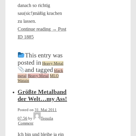
danach so richtig
sau(sic!)mäßig krachen
zu lassen.
Continue reading
→
Post
ID 1885
This entry was
posted in
Heavy Metal
and tagged
black
metal
Heavy Metal
MLO
Watain
Größte Metalband
der Welt…my Ass!
Posted on
31. Mai 2011
07:56
by
Tequila
Comment
Ich bin und bleibe ja ein