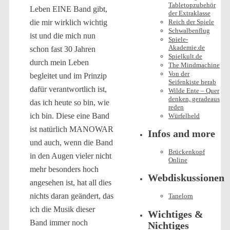
Tabletopzubehör
Leben EINE Band gibt,
der Extraklasse
Reich der Spiele
die mir wirklich wichtig
Schwalbenflug
ist und die mich nun
Spiele-
Akademie.de
schon fast 30 Jahren
Spielkult.de
durch mein Leben
The Mindmachine
Von der
begleitet und im Prinzip
Seifenkiste herab
dafür verantwortlich ist,
Wilde Ente – Quer
denken, geradeaus
das ich heute so bin, wie
reden
ich bin. Diese eine Band
Würfelheld
ist natürlich MANOWAR
Infos and more
und auch, wenn die Band
Brückenkopf
in den Augen vieler nicht
Online
mehr besonders hoch
Webdiskussionen
angesehen ist, hat all dies
nichts daran geändert, das
Tanelorn
ich die Musik dieser
Wichtiges &
Band immer noch
Nichtiges