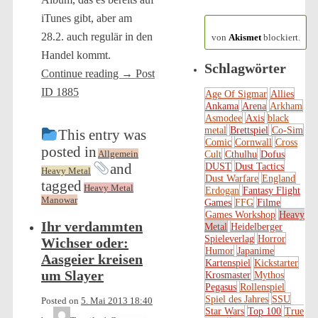
iTunes gibt, aber am
154.321 Spam
28.2. auch regulär in den
von
Akismet
blockiert.
Handel kommt.
Schlagwörter
Continue reading
→
Post
ID 1885
Age Of Sigmar
Allies
Ankama
Arena
Arkham
Asmodee
Axis
black
metal
Brettspiel
Co-Sim
This entry was
Comic
Cornwall
Cross
posted in
Allgemein
Cult
Cthulhu
Dofus
and
DUST
Dust Tactics
Heavy Metal
Dust Warfare
England
tagged
Heavy Metal
Erdogan
Fantasy Flight
Manowar
Games
FFG
Filme
Games Workshop
Heavy
Ihr verdammten
Metal
Heidelberger
Spieleverlag
Horror
Wichser oder:
Humor
Japanime
Aasgeier kreisen
Kartenspiel
Kickstarter
um Slayer
Krosmaster
Mythos
Pegasus
Rollenspiel
Spiel des Jahres
SSU
Posted on
5. Mai 2013 18:40
Star Wars
Top 100
True