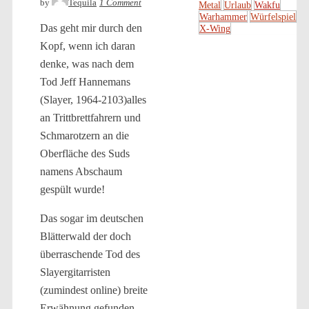
by
Tequila
1 Comment
Metal
Urlaub
Wakfu
Warhammer
Würfelspiel
Das geht mir durch den
X-Wing
Kopf, wenn ich daran
denke, was nach dem
Tod Jeff Hannemans
(Slayer, 1964-2103)alles
an Trittbrettfahrern und
Schmarotzern an die
Oberfläche des Suds
namens Abschaum
gespült wurde!
Das sogar im deutschen
Blätterwald der doch
überraschende Tod des
Slayergitarristen
(zumindest online) breite
Erwähnung gefunden