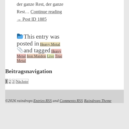
der ganze Rest, der ganze
Rest…
Continue reading
→
Post ID 1885
This entry was
posted in
Heavy Metal
and tagged
Heavy
Metal
Iron Maiden
Live
True
Metal
Beitragsnavigation
1
2
3
Nächste
©2026 raindrops
Entries RSS
and
Comments RSS
Raindrops Theme