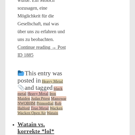
wurde. Ein Moloch
sozusagen, eine
Möglichkeit für die
Gesellschaft, mal was
über uns zu erfahren und
uns zu beobachten.
Continue reading
→
Post
ID 1885
This entry was
posted in
Heavy Metal
and tagged
black
metal
Heavy Metal
Iron
Maiden
Judas Priest
Manowar
NWOBHM
Primordial
Rob
Halford
True Metal
Wacken
Wacken Open Air
Watain
Watain vs.
korrekte *lol*