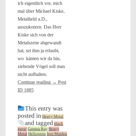
ich eigentlich vor, mich
mal über Michael Kiske,
Metalheld a.D.,
auszukotzen. Das Herr
Kiske sich von der
Metalszene abgewandt
hat, sei ihm ja erlaubt,
wo kämen wir da hin,
ziehende Vögel soll man
nicht aufhalten.
Continue reading
→
Post
ID 1885
This entry was
posted in
Heavy Metal
and tagged
black
metal
Gamma Ray
Heavy
Metal
Helloween
Iron Maiden