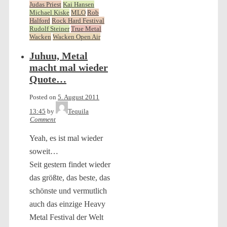
Judas Priest
Kai Hansen
Michael Kiske
MLO
Rob
Halford
Rock Hard Festival
Rudolf Steiner
True Metal
Wacken
Wacken Open Air
Juhuu, Metal
macht mal wieder
Quote…
Posted on
5. August 2011
13:45
by
Tequila
Comment
Yeah, es ist mal wieder
soweit…
Seit gestern findet wieder
das größte, das beste, das
schönste und vermutlich
auch das einzige Heavy
Metal Festival der Welt