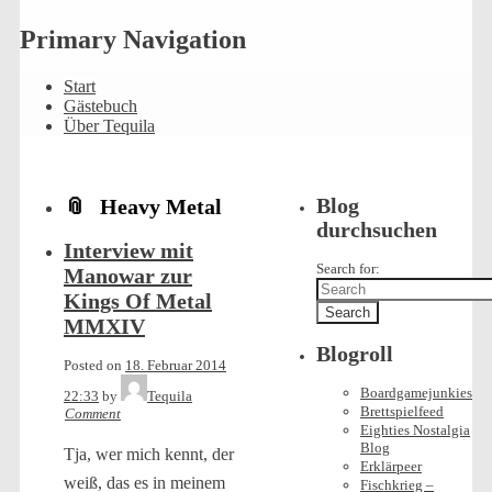
Primary Navigation
Start
Gästebuch
Über Tequila
Heavy Metal
Blog
durchsuchen
Interview mit
Search for:
Manowar zur
Kings Of Metal
MMXIV
Blogroll
Posted on
18. Februar 2014
Boardgamejunkies
22:33
by
Tequila
Brettspielfeed
Comment
Eighties Nostalgia
Blog
Tja, wer mich kennt, der
Erklärpeer
weiß, das es in meinem
Fischkrieg –