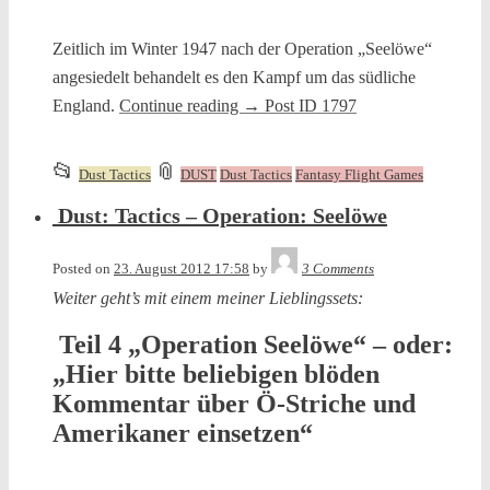
Zeitlich im Winter 1947 nach der Operation „Seelöwe“
angesiedelt behandelt es den Kampf um das südliche
England.
Continue reading
→
Post ID 1797
This
and
📂
📎
Dust Tactics
DUST
Dust Tactics
Fantasy Flight Games
entry
tagged
Dust: Tactics – Operation: Seelöwe
was
posted
Tequila
Posted on
23. August 2012 17:58
by
3 Comments
in
Weiter geht’s mit einem meiner Lieblingssets:
Teil 4 „Operation Seelöwe“ – oder:
„Hier bitte beliebigen blöden
Kommentar über Ö-Striche und
Amerikaner einsetzen“