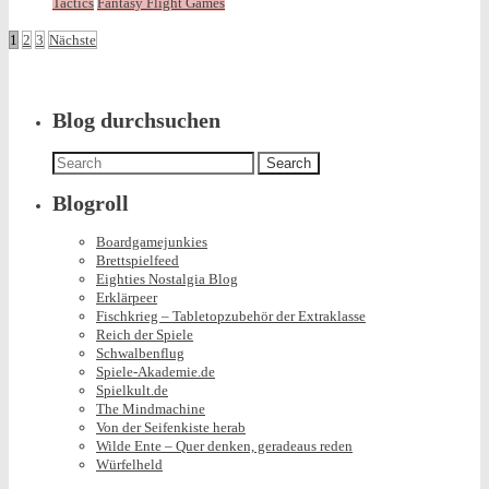
entry
tagged
Tactics
Fantasy Flight Games
was
Beitragsnavigation
1
2
3
Nächste
posted
in
Blog durchsuchen
Search
for:
Blogroll
Boardgamejunkies
Brettspielfeed
Eighties Nostalgia Blog
Erklärpeer
Fischkrieg – Tabletopzubehör der Extraklasse
Reich der Spiele
Schwalbenflug
Spiele-Akademie.de
Spielkult.de
The Mindmachine
Von der Seifenkiste herab
Wilde Ente – Quer denken, geradeaus reden
Würfelheld