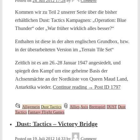
Posted on
24. Juli 2012 17:28
by
Comment
Kommen wir zu Teil 2 unserer Serie über die bisher
erhältlichen Dust: Tactics Kampagnen: „Operation: Blue
Thunder“ oder „War früher wirklich alles besser?“
Enthalten ist diese in der alten englischen Grundbox, bzw.
in der überarbeiteten Version im „Terrain Tile Set“
Zeitlich ist es am 26.-28 Januar 1947 angesiedelt, und
spiegelt den Kampf um eine geheime Basis der
Achsenmächte an der Nordküste von Queen Maud Land,
Antarktika wieder.
Continue reading
→
Post ID 1797
This
and
📂
📎
Allgemein
Dust Tactics
Allies
Axis
Brettspiel
DUST
Dust
entry
tagged
Tactics
Fantasy Flight Games
was
Dust: Tactics – Victory Bridge
posted
in
Tequila
Posted on
19. Juli 2012 14:33
by
Comment