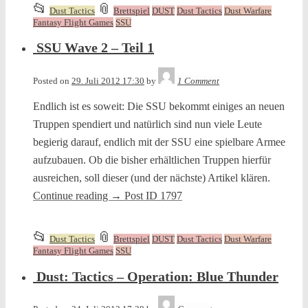
This
and
📂
📎
Dust Tactics
Brettspiel
DUST
Dust Tactics
Dust Warfare
entry
tagged
Fantasy Flight Games
SSU
was
SSU Wave 2 – Teil 1
posted
in
Tequila
Posted on
29. Juli 2012 17:30
by
1 Comment
Endlich ist es soweit: Die SSU bekommt einiges an neuen
Truppen spendiert und natürlich sind nun viele Leute
begierig darauf, endlich mit der SSU eine spielbare Armee
aufzubauen. Ob die bisher erhältlichen Truppen hierfür
ausreichen, soll dieser (und der nächste) Artikel klären.
Continue reading
→
Post ID 1797
This
and
📂
📎
Dust Tactics
Brettspiel
DUST
Dust Tactics
Dust Warfare
entry
tagged
Fantasy Flight Games
SSU
was
Dust: Tactics – Operation: Blue Thunder
posted
in
Tequila