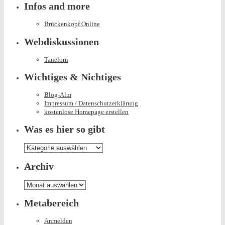
Infos and more
Brückenkopf Online
Webdiskussionen
Tanelorn
Wichtiges & Nichtiges
Blog-Alm
Impressum / Datenschutzerklärung
kostenlose Homepage erstellen
Was es hier so gibt
Was
es
hier
Archiv
so
gibt
Archiv
Metabereich
Anmelden