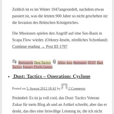
Zeitlich ist es im Winter 1947angesiedelt, nachdem etwas
passiert ist, was die letzten 900 Jahre so nicht geschehen ist:
die Invasion des Britischen Königreiches.
Die Missionen spielen den Angriff auf eine See-Basis in
Scapa Flow wieder. (Orkney-Inseln, nördliches Schottland)
Continue reading
→
Post ID 1797
This
and
📂
📎
Brettspiele
Dust Tactics
Allies
Axis
Brettspiel
DUST
Dust
entry
tagged
Tactics
Fantasy Flight Games
was
Dust: Tactics – Operation: Cyclone
posted
in
Tequila
Posted on
5. August 2012 18:41
by
2 Comments
Preämbel: Es ist ja voll cool, das Dust: Tactics Veteran
Zukar für mein Blog ab und an Artikel schreibt, aber das er
denkt, das dies eine freiwillige Leistung ist, die ich nicht