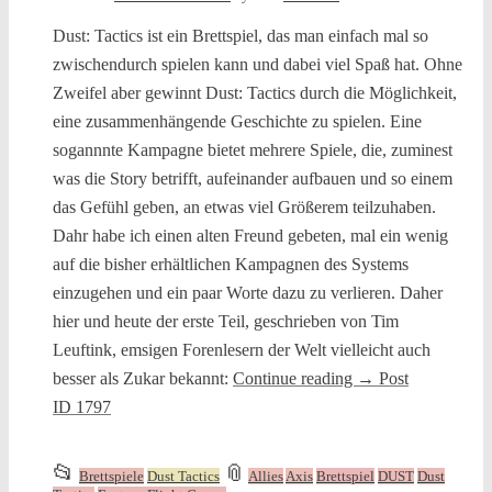
Dust: Tactics ist ein Brettspiel, das man einfach mal so
zwischendurch spielen kann und dabei viel Spaß hat. Ohne
Zweifel aber gewinnt Dust: Tactics durch die Möglichkeit,
eine zusammenhängende Geschichte zu spielen. Eine
sogannnte Kampagne bietet mehrere Spiele, die, zuminest
was die Story betrifft, aufeinander aufbauen und so einem
das Gefühl geben, an etwas viel Größerem teilzuhaben.
Dahr habe ich einen alten Freund gebeten, mal ein wenig
auf die bisher erhältlichen Kampagnen des Systems
einzugehen und ein paar Worte dazu zu verlieren. Daher
hier und heute der erste Teil, geschrieben von Tim
Leuftink, emsigen Forenlesern der Welt vielleicht auch
besser als Zukar bekannt:
Continue reading
→
Post
ID 1797
This
and
📂
📎
Brettspiele
Dust Tactics
Allies
Axis
Brettspiel
DUST
Dust