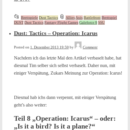
This
and
📂
📎
Brettspiele
Dust Tactics
Allies
Axis
Battlefront
Brettspiel
entry
tagged
DUST
Dust Tactics
Fantasy Flight Games
Galeforce 9
SSU
was
Dust: Tactics – Operation: Icarus
posted
in
Tequila
Posted on
1. Dezember 2013 19:59
by
Comment
Nachdem ich das letzte Mal den Artikel verbaselt habe, hat
diesmal Tim selber sich selbst verbaselt. Daher nun, mit
einiger Verspätung, Zukars Meinung zur Operation: Icarus!
Diesmal hab ichs dann verpennt, mit einiger Verspätung
geht’s also weiter:
Teil 8 „Operation: Icarus“ – oder:
„Is it a bird? Is it a plane?“