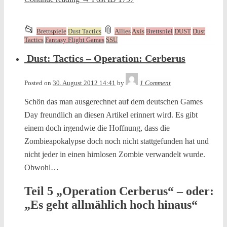
This
and
📂
📎
Brettspiele
Dust Tactics
Allies
Axis
Brettspiel
DUST
Dust
entry
tagged
Tactics
Fantasy Flight Games
SSU
was
Dust: Tactics – Operation: Cerberus
posted
in
Tequila
Posted on
30. August 2012 14:41
by
1 Comment
Schön das man ausgerechnet auf dem deutschen Games
Day freundlich an diesen Artikel erinnert wird. Es gibt
einem doch irgendwie die Hoffnung, dass die
Zombieapokalypse doch noch nicht stattgefunden hat und
nicht jeder in einen hirnlosen Zombie verwandelt wurde.
Obwohl…
Teil 5 „Operation Cerberus“ – oder:
„Es geht allmählich hoch hinaus“