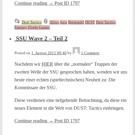
Continue reading
→
Post ID 1797
This
and
📂
📎
Dust Tactics
Allies
Axis
Brettspiel
DUST
Dust Tactics
entry
tagged
Fantasy Flight Games
was
SSU Wave 2 – Teil 2
posted
in
Tequila
Posted on
1. August 2012 09:40
by
1 Comment
Nachdem wir
HIER
über die „normalen“ Truppen der
zweiten Welle der SSU gesprochen haben, wenden wir uns
heute einer echten (spieltechnischen) Neuheit zu: Die
Kommissare der SSU.
Diese verdienen eine tiefgehende Betrachtung, da diese ein
neues Element in die Welt von DUST: Tactics einbringen.
Continue reading
→
Post ID 1797