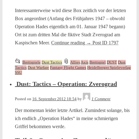
Interessanterweise wird diese Box zeitlich vor der letzten
Box angeordnet (Anfang des Frühjahres 1947 – obwohl
Operation Hades eigentlich am 01. Januar 1947 begann)
Ort ist zum dritten Mal die fiktive Stadt Zverograd am
Kaspischen Meer.
Continue reading
→
Post ID 1797
This
and
📂
📎
Brettspiele
Dust Tactics
Allies
Axis
Brettspiel
DUST
Dust
entry
tagged
Tactics
Dust Warfare
Fantasy Flight Games
Heidelberger Spieleverlag
SSU
was
posted
Dust: Tactics – Operation: Zverograd
in
Tequila
Posted on
16. September 2012 18:54
by
1 Comment
Der momentan leider letzte Artikel. Zumindest solange, bis
ich endlich „Operation Hades“ in meine schmierigen
Griffel bekommen werde.