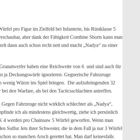
fel pro Figur im Zielfeld bei Infanterie, bis Rüstklasse 5
überschaubar, aber dank der Fähigkeit Combine Shorts kann man
rezelt dann auch schon recht nett und macht „Nadya“ zu einer
r Granatwerfer haben eine Reichweite von 6 und sind auch für
aten ja Deckungswürfe ignorieren. Gegnerische Fahrzeuge
 ein wenig Würze ins Spiel bringen. Die aufzubringenden 32
bei den Warfare, als bei den Tacticsschlachten antreffen.
. Gegen Fahrzeuge nicht wirklich schlechter als „Nadya“,
pfinde ich als mindestens gleichwertig, ziehe ich persönlich
gen RK 4 werden pro Chainsaw 5 Würfel geworfen. Wenn man
n Sulfur Jets ihrer Schwester, die in dem Fall ja nur 3 Würfel
schon so manchen Arsch gerettet hat. Man darf keinesfalls