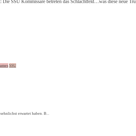
lt: Die SSU Kommissare betreten das Schlachtfeld…was diese neue T
Games
SSU
ehnlichst erwartet haben. B...