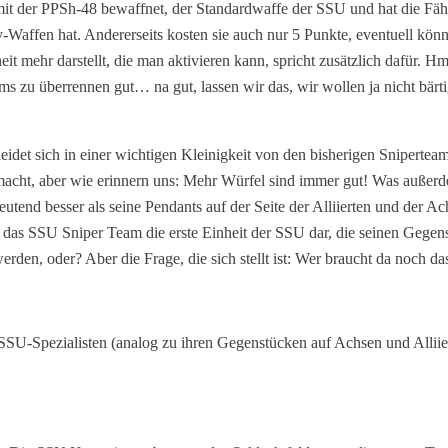
t der PPSh-48 bewaffnet, der Standardwaffe der SSU und hat die Fähig
y-Waffen hat. Andererseits kosten sie auch nur 5 Punkte, eventuell kön
t mehr darstellt, die man aktivieren kann, spricht zusätzlich dafür. Hm
s zu überrennen gut… na gut, lassen wir das, wir wollen ja nicht bä
idet sich in einer wichtigen Kleinigkeit von den bisherigen Sniperteam
macht, aber wie erinnern uns: Mehr Würfel sind immer gut! Was außerde
tend besser als seine Pendants auf der Seite der Alliierten und der A
 das SSU Sniper Team die erste Einheit der SSU dar, die seinen Gegenst
erden, oder? Aber die Frage, die sich stellt ist: Wer braucht da noch 
 SSU-Spezialisten (analog zu ihren Gegenstücken auf Achsen und Alliier