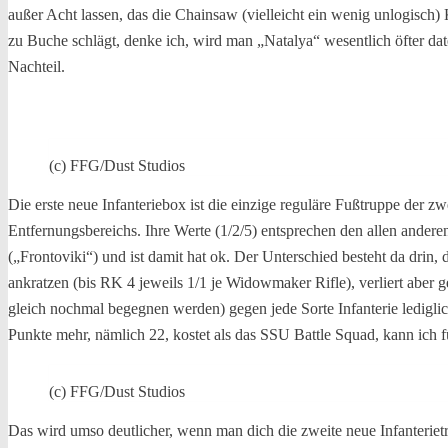
außer Acht lassen, das die Chainsaw (vielleicht ein wenig unlogisch)
zu Buche schlägt, denke ich, wird man „Natalya“ wesentlich öfter da
Nachteil.
(c) FFG/Dust Studios
Die erste neue Infanteriebox ist die einzige reguläre Fußtruppe der
Entfernungsbereichs. Ihre Werte (1/2/5) entsprechen den allen ander
(„Frontoviki“) und ist damit hat ok. Der Unterschied besteht da d
ankratzen (bis RK 4 jeweils 1/1 je Widowmaker Rifle), verliert abe
gleich nochmal begegnen werden) gegen jede Sorte Infanterie lediglic
Punkte mehr, nämlich 22, kostet als das SSU Battle Squad, kann ich f
(c) FFG/Dust Studios
Das wird umso deutlicher, wenn man dich die zweite neue Infanteriet