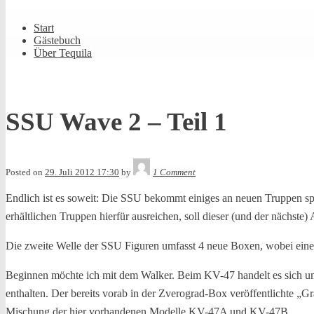
Shrunk
Expand
Primary
Start
Navigation
Gästebuch
Über Tequila
SSU Wave 2 – Teil 1
Tequila
Posted on
29. Juli 2012 17:30
by
1 Comment
Endlich ist es soweit: Die SSU bekommt einiges an neuen Truppen spe
erhältlichen Truppen hierfür ausreichen, soll dieser (und der nächste) A
Die zweite Welle der SSU Figuren umfasst 4 neue Boxen, wobei eine e
Beginnen möchte ich mit dem Walker. Beim KV-47 handelt es sich um
enthalten. Der bereits vorab in der Zverograd-Box veröffentlichte „G
Mischung der hier vorhandenen Modelle KV-47A und KV-47B.