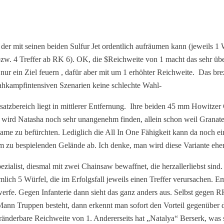
r mit seinen beiden Sulfur Jet ordentlich aufräumen kann (jeweils 1 Wür
t, bzw. 4 Treffer ab RK 6). OK, die $Reichweite von 1 macht das sehr 
f nur ein Ziel feuern , dafür aber mit um 1 erhöhter Reichweite. Das b
 nahkampfintensiven Szenarien keine schlechte Wahl-
satzbereich liegt in mittlerer Entfernung. Ihre beiden 45 mm Howitze
K 4 wird Natasha noch sehr unangenehm finden, allein schon weil Gran
er Dame zu befürchten. Lediglich die All In One Fähigkeit kann da noch
m zu bespielenden Gelände ab. Ich denke, man wird diese Variante eher 
ialist, diesmal mit zwei Chainsaw bewaffnet, die herzallerliebst sind
ich 5 Würfel, die im Erfolgsfall jeweils einen Treffer verursachen. Em
el werfe. Gegen Infanterie dann sieht das ganz anders aus. Selbst ge
Mann Truppen besteht, dann erkennt man sofort den Vorteil gegenüber de
eränderbare Reichweite von 1. Andererseits hat „Natalya“ Berserk, was 