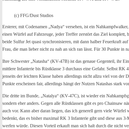
(c) FFG/Dust Studios
Ersterer, mit Codenamen „Nadya“ versehen, ist ein Nahkampfwalker, de
einen Würfel auf Fahrzeuge, jeder Treffer zerstört das Ziel komplet
beide Sulfur Jet quasi synchronisieren, mit dann halber Feuerkraft au
Frau, die man lieber nicht zu nah an sich ran lässt. Für 30 Punkte in
Ihre Schwester „Natasha“ (KV-47B) ist das genaue Gegenteil, ihr Ein
mittlere Infanterie bis Rüstklasse 3 durchaus eine Gefahr. Selbst R
jenseits der leichten Klasse haben allerdings nicht allzu viel von d
Punkte erscheinen fair, allerdings hängt der Nutzen Natashas stark vo
Die dritte im Bunde, „Natalya“ (KV-47C), ist wieder ein Nahkampfspez
sondern eher anders. Gegen alle Rüstklassen gibt es pro Chainsaw näml
auch vor. Kann aber daran liegen, das ich generell gern viele Würf
bedenkt, das es bisher maximal RK 3 Infanterie gibt und diese aus 3-
werfen würde. Diesen Vorteil erkauft man sich halt durch die nicht v