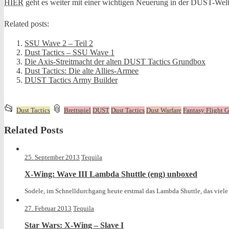
HIER
geht es weiter mit einer wichtigen Neuerung in der DUST-We
Related posts:
SSU Wave 2 – Teil 2
Dust Tactics – SSU Wave 1
Die Axis-Streitmacht der alten DUST Tactics Grundbox
Dust Tactics: Die alte Allies-Armee
DUST Tactics Army Builder
This
and
📂
📎
Dust Tactics
Brettspiel
DUST
Dust Tactics
Dust Warfare
Fantasy Flight 
entry
tagged
Related Posts
was
posted
in
25. September 2013
Tequila
X-Wing: Wave III Lambda Shuttle (eng) unboxed
Sodele, im Schnelldurchgang heute erstmal das Lambda Shuttle, das viele s
27. Februar 2013
Tequila
Star Wars: X-Wing – Slave I