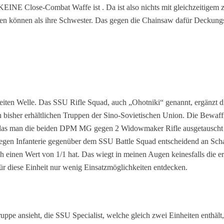
 KEINE Close-Combat Waffe ist . Da ist also nichts mit gleichzeitigem
ten können als ihre Schwester. Das gegen die Chainsaw dafür Deckungsw
 zweiten Welle. Das SSU Rifle Squad, auch „Ohotniki“ genannt, ergänzt 
en bisher erhältlichen Truppen der Sino-Sovietischen Union. Die Bewa
rin, das man die beiden DPM MG gegen 2 Widowmaker Rifle ausgetausch
r gegen Infanterie gegenüber dem SSU Battle Squad entscheidend an Sch
h einen Wert von 1/1 hat. Das wiegt in meinen Augen keinesfalls die e
ür diese Einheit nur wenig Einsatzmöglichkeiten entdecken.
ruppe ansieht, die SSU Specialist, welche gleich zwei Einheiten enth