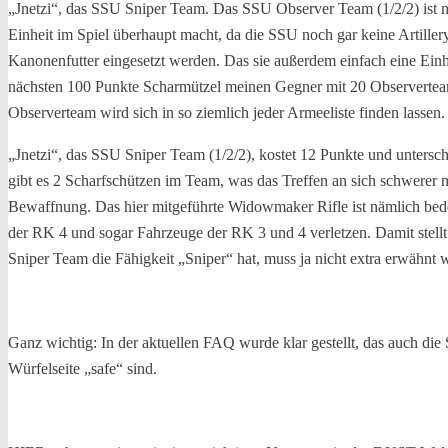
„Jnetzi“, das SSU Sniper Team. Das SSU Observer Team (1/2/2) ist mi
Einheit im Spiel überhaupt macht, da die SSU noch gar keine Artiller
Kanonenfutter eingesetzt werden. Das sie außerdem einfach eine Einhei
nächsten 100 Punkte Scharmützel meinen Gegner mit 20 Observerteam
Observerteam wird sich in so ziemlich jeder Armeeliste finden lassen.
„Jnetzi“, das SSU Sniper Team (1/2/2), kostet 12 Punkte und untersche
gibt es 2 Scharfschützen im Team, was das Treffen an sich schwerer 
Bewaffnung. Das hier mitgeführte Widowmaker Rifle ist nämlich bedeu
der RK 4 und sogar Fahrzeuge der RK 3 und 4 verletzen. Damit stellt
Sniper Team die Fähigkeit „Sniper“ hat, muss ja nicht extra erwähnt w
Ganz wichtig: In der aktuellen FAQ wurde klar gestellt, das auch die
Würfelseite „safe“ sind.