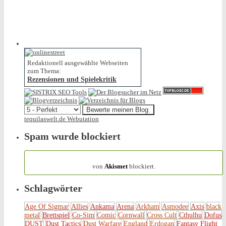
Redaktionell ausgewählte Webseiten
zum Thema:
Rezensionen und Spielekritik
tequilaswelt.de Webutation
Spam wurde blockiert
154.317 Spam
von
Akismet
blockiert.
Schlagwörter
Age Of Sigmar
Allies
Ankama
Arena
Arkham
Asmodee
Axis
black
metal
Brettspiel
Co-Sim
Comic
Cornwall
Cross Cult
Cthulhu
Dofus
DUST
Dust Tactics
Dust Warfare
England
Erdogan
Fantasy Flight