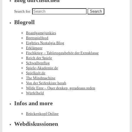
Blog durchsuchen
Search for:
Blogroll
Boardgamejunkies
Brettspielfeed
Eighties Nostalgia Blog
Erklärpeer
Fischkrieg – Tabletopzubehör der Extraklasse
Reich der Spiele
Schwalbenflug
Spiele-Akademie.de
Spielkult.de
The Mindmachine
Von der Seifenkiste herab
Wilde Ente – Quer denken, geradeaus reden
Würfelheld
Infos and more
Brückenkopf Online
Webdiskussionen