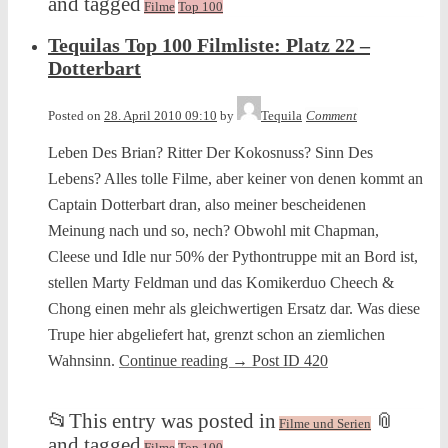
and tagged
Filme
Top 100
Tequilas Top 100 Filmliste: Platz 22 –
Dotterbart
Posted on
28. April 2010 09:10
by
Tequila
Comment
Leben Des Brian? Ritter Der Kokosnuss? Sinn Des
Lebens? Alles tolle Filme, aber keiner von denen kommt an
Captain Dotterbart dran, also meiner bescheidenen
Meinung nach und so, nech? Obwohl mit Chapman,
Cleese und Idle nur 50% der Pythontruppe mit an Bord ist,
stellen Marty Feldman und das Komikerduo Cheech &
Chong einen mehr als gleichwertigen Ersatz dar. Was diese
Trupe hier abgeliefert hat, grenzt schon an ziemlichen
Wahnsinn.
Continue reading
→
Post ID 420
📂
This entry was posted in
📎
Filme und Serien
and tagged
Filme
Top 100