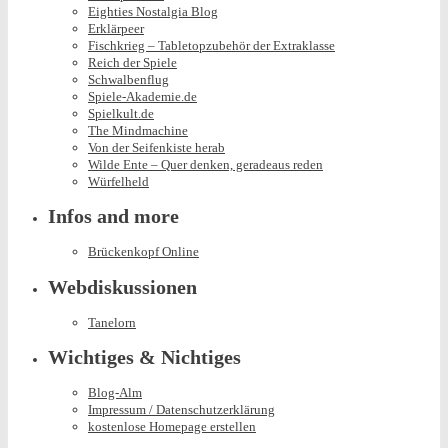
Eighties Nostalgia Blog
Erklärpeer
Fischkrieg – Tabletopzubehör der Extraklasse
Reich der Spiele
Schwalbenflug
Spiele-Akademie.de
Spielkult.de
The Mindmachine
Von der Seifenkiste herab
Wilde Ente – Quer denken, geradeaus reden
Würfelheld
Infos and more
Brückenkopf Online
Webdiskussionen
Tanelorn
Wichtiges & Nichtiges
Blog-Alm
Impressum / Datenschutzerklärung
kostenlose Homepage erstellen