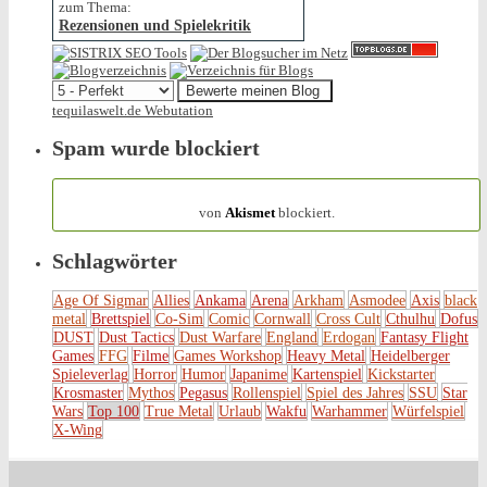
zum Thema:
Rezensionen und Spielekritik
tequilaswelt.de Webutation
Spam wurde blockiert
154.316 Spam
von
Akismet
blockiert.
Schlagwörter
Age Of Sigmar
Allies
Ankama
Arena
Arkham
Asmodee
Axis
black
metal
Brettspiel
Co-Sim
Comic
Cornwall
Cross Cult
Cthulhu
Dofus
DUST
Dust Tactics
Dust Warfare
England
Erdogan
Fantasy Flight
Games
FFG
Filme
Games Workshop
Heavy Metal
Heidelberger
Spieleverlag
Horror
Humor
Japanime
Kartenspiel
Kickstarter
Krosmaster
Mythos
Pegasus
Rollenspiel
Spiel des Jahres
SSU
Star
Wars
Top 100
True Metal
Urlaub
Wakfu
Warhammer
Würfelspiel
X-Wing