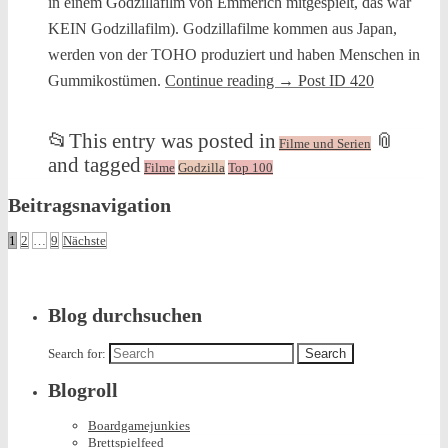
in einem Godzillafilm von Emmerich mitgespielt, das war
KEIN Godzillafilm). Godzillafilme kommen aus Japan,
werden von der TOHO produziert und haben Menschen in
Gummikostümen.
Continue reading
→
Post ID 420
📂
This entry was posted in
📎
Filme und Serien
and tagged
Filme
Godzilla
Top 100
Beitragsnavigation
1
2
…
9
Nächste
Blog durchsuchen
Search for:
Blogroll
Boardgamejunkies
Brettspielfeed