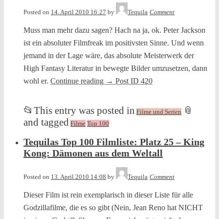
Posted on
14. April 2010 16:27
by
Tequila
Comment
Muss man mehr dazu sagen? Hach na ja, ok. Peter Jackson
ist ein absoluter Filmfreak im positivsten Sinne. Und wenn
jemand in der Lage wäre, das absolute Meisterwerk der
High Fantasy Literatur in bewegte Bilder umzusetzen, dann
wohl er.
Continue reading
→
Post ID 420
📂
This entry was posted in
📎
Filme und Serien
and tagged
Filme
Top 100
Tequilas Top 100 Filmliste: Platz 25 – King
Kong: Dämonen aus dem Weltall
Posted on
13. April 2010 14:08
by
Tequila
Comment
Dieser Film ist rein exemplarisch in dieser Liste für alle
Godzillafilme, die es so gibt (Nein, Jean Reno hat NICHT