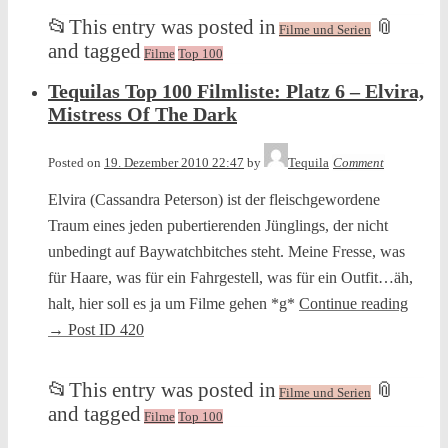
📂
This entry was posted in
📎
Filme und Serien
and tagged
Filme
Top 100
Tequilas Top 100 Filmliste: Platz 6 – Elvira,
Mistress Of The Dark
Posted on
19. Dezember 2010 22:47
by
Tequila
Comment
Elvira (Cassandra Peterson) ist der fleischgewordene
Traum eines jeden pubertierenden Jünglings, der nicht
unbedingt auf Baywatchbitches steht. Meine Fresse, was
für Haare, was für ein Fahrgestell, was für ein Outfit…äh,
halt, hier soll es ja um Filme gehen *g*
Continue reading
→
Post ID 420
📂
This entry was posted in
📎
Filme und Serien
and tagged
Filme
Top 100