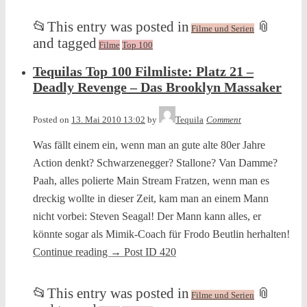
📂
This entry was posted in
📎
Filme und Serien
and tagged
Filme
Top 100
Tequilas Top 100 Filmliste: Platz 21 –
Deadly Revenge – Das Brooklyn Massaker
Posted on
13. Mai 2010 13:02
by
Tequila
Comment
Was fällt einem ein, wenn man an gute alte 80er Jahre
Action denkt? Schwarzenegger? Stallone? Van Damme?
Paah, alles polierte Main Stream Fratzen, wenn man es
dreckig wollte in dieser Zeit, kam man an einem Mann
nicht vorbei: Steven Seagal! Der Mann kann alles, er
könnte sogar als Mimik-Coach für Frodo Beutlin herhalten!
Continue reading
→
Post ID 420
📂
This entry was posted in
📎
Filme und Serien