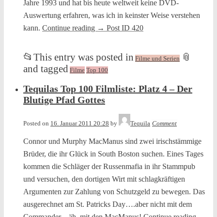
Jahre 1993 und hat bis heute weltweit keine DVD-
Auswertung erfahren, was ich in keinster Weise verstehen
kann.
Continue reading
→
Post ID 420
📂
This entry was posted in
📎
Filme und Serien
and tagged
Filme
Top 100
Tequilas Top 100 Filmliste: Platz 4 – Der
Blutige Pfad Gottes
Posted on
16. Januar 2011 20:28
by
Tequila
Comment
Connor und Murphy MacManus sind zwei irischstämmige
Brüder, die ihr Glück in South Boston suchen. Eines Tages
kommen die Schläger der Russenmafia in ihr Stammpub
und versuchen, den dortigen Wirt mit schlagkräftigen
Argumenten zur Zahlung von Schutzgeld zu bewegen. Das
ausgerechnet am St. Patricks Day….aber nicht mit dem
Commander…äh, mit den MacManus!
Continue reading