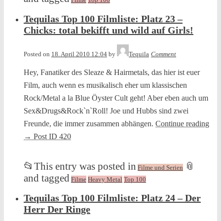
Tequilas Top 100 Filmliste: Platz 23 –
Chicks: total bekifft und wild auf Girls!
Posted on
18. April 2010 12:04
by
Tequila
Comment
Hey, Fanatiker des Sleaze & Hairmetals, das hier ist euer
Film, auch wenn es musikalisch eher um klassischen
Rock/Metal a la Blue Öyster Cult geht! Aber eben auch um
Sex&Drugs&Rock`n`Roll! Joe und Hubbs sind zwei
Freunde, die immer zusammen abhängen.
Continue reading
→
Post ID 420
📂
This entry was posted in
📎
Filme und Serien
and tagged
Filme
Heavy Metal
Top 100
Tequilas Top 100 Filmliste: Platz 24 – Der
Herr Der Ringe