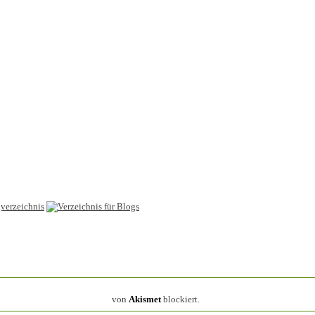
154.317 Spam
von
Akismet
blockiert.