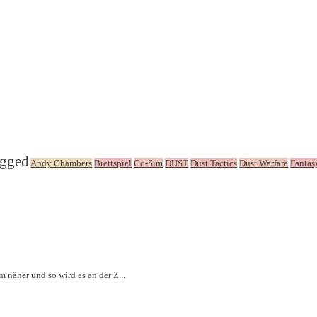
agged
Andy Chambers
Brettspiel
Co-Sim
DUST
Dust Tactics
Dust Warfare
Fantas
näher und so wird es an der Z...