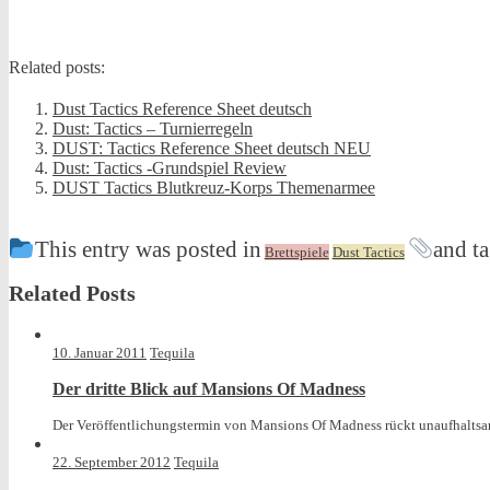
Related posts:
Dust Tactics Reference Sheet deutsch
Dust: Tactics – Turnierregeln
DUST: Tactics Reference Sheet deutsch NEU
Dust: Tactics -Grundspiel Review
DUST Tactics Blutkreuz-Korps Themenarmee
This entry was posted in
and t
Brettspiele
Dust Tactics
Related Posts
10. Januar 2011
Tequila
Der dritte Blick auf Mansions Of Madness
Der Veröffentlichungstermin von Mansions Of Madness rückt unaufhaltsam 
22. September 2012
Tequila