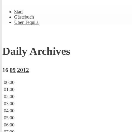
Shrunk
Expand
Primary
Start
Navigation
Gästebuch
Über Tequila
Daily Archives
16
09
2012
00:00
01:00
02:00
03:00
04:00
05:00
06:00
07:00