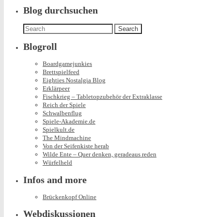
Blog durchsuchen
Search
for:
Blogroll
Boardgamejunkies
Brettspielfeed
Eighties Nostalgia Blog
Erklärpeer
Fischkrieg – Tabletopzubehör der Extraklasse
Reich der Spiele
Schwalbenflug
Spiele-Akademie.de
Spielkult.de
The Mindmachine
Von der Seifenkiste herab
Wilde Ente – Quer denken, geradeaus reden
Würfelheld
Infos and more
Brückenkopf Online
Webdiskussionen