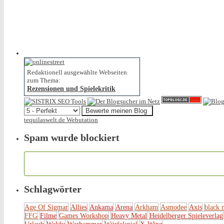
Redaktionell ausgewählte Webseiten
zum Thema:
Rezensionen und Spielekritik
tequilaswelt.de Webutation
Spam wurde blockiert
Schlagwörter
Age Of Sigmar
Allies
Ankama
Arena
Arkham
Asmodee
Axis
black 
FFG
Filme
Games Workshop
Heavy Metal
Heidelberger Spieleverlag