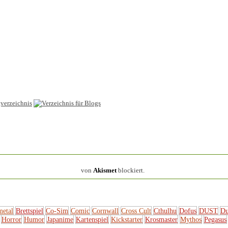
154.317 Spam
von
Akismet
blockiert.
metal
Brettspiel
Co-Sim
Comic
Cornwall
Cross Cult
Cthulhu
Dofus
DUST
Du
Horror
Humor
Japanime
Kartenspiel
Kickstarter
Krosmaster
Mythos
Pegasus