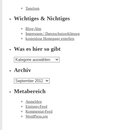
Tanelorn
Wichtiges & Nichtiges
Blog-Alm
Impressum / Datenschutzerklärung
kostenlose Homepage erstellen
Was es hier so gibt
Was
es
hier
Archiv
so
gibt
Archiv
Metabereich
Anmelden
Eintrags-Feed
Kommentar-Feed
WordPress.org