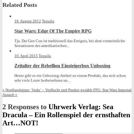
Related Posts
19. August 2012
Tequila
Star Wars: Edge Of The Empire RPG
Tja. Der Gen Con ist traditionell das Ereignis, bei dem vermeintliche
Sensationen des amerikanischen...
10. April 2015
Tequila
Zeitalter der Rebellion Einsteigerbox Unboxing
Heute gibt es ein Unboxing-Artikel zu einem Produkt, das sich schon
sehr viele Leute herbeisehnen un...
«
Nordlandsippe: Vudu‘ – Verflucht und Punkte gezählt
FFG: Star Wars Imperial
Assault
»
2 Responses to
Uhrwerk Verlag: Sea
Dracula – Ein Rollenspiel der ernsthaften
Art…NOT!