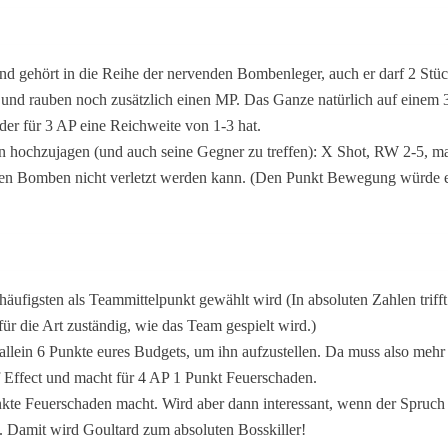
und gehört in die Reihe der nervenden Bombenleger, auch er darf 2 Stüc
d rauben noch zusätzlich einen MP. Das Ganze natürlich auf einem 3×
er für 3 AP eine Reichweite von 1-3 hat.
 hochzujagen (und auch seine Gegner zu treffen): X Shot, RW 2-5, ma
enen Bomben nicht verletzt werden kann. (Den Punkt Bewegung würde e
figsten als Teammittelpunkt gewählt wird (In absoluten Zahlen trifft 
für die Art zuständig, wie das Team gespielt wird.)
allein 6 Punkte eures Budgets, um ihn aufzustellen. Da muss also mehr 
f Effect und macht für 4 AP 1 Punkt Feuerschaden.
kte Feuerschaden macht. Wird aber dann interessant, wenn der Spruch 
. Damit wird Goultard zum absoluten Bosskiller!