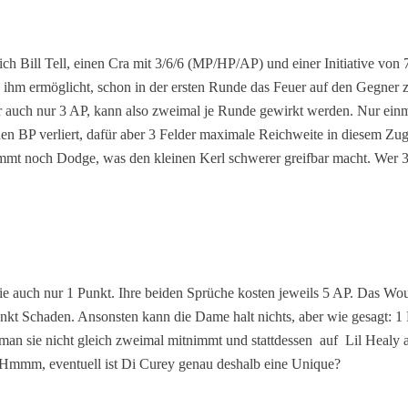
ch Bill Tell, einen Cra mit
3/6/6 (MP/HP/AP) und einer Initiative von 7
 ihm ermöglicht, schon in der ersten Runde das Feuer auf den Gegner z
 auch nur 3 AP, kann also zweimal je Runde gewirkt werden. Nur einma
nen BP verliert, dafür aber 3 Felder maximale Reichweite in diesem Zu
 noch Dodge, was den kleinen Kerl schwerer greifbar macht. Wer 3 Pu
et sie auch nur 1 Punkt. Ihre beiden Sprüche kosten jeweils 5 AP. Das
nkt Schaden. Ansonsten kann die Dame halt nichts, aber wie gesagt: 1
 man sie nicht gleich zweimal mitnimmt und stattdessen
auf
Lil Healy a
 Hmmm, eventuell ist Di Curey genau deshalb eine Unique?