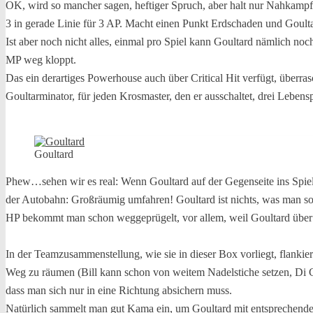
OK, wird so mancher sagen, heftiger Spruch, aber halt nur Nahkampf
3 in gerade Linie für 3 AP. Macht einen Punkt Erdschaden und Goultard
Ist aber noch nicht alles, einmal pro Spiel kann Goultard nämlich n
MP weg kloppt.
Das ein derartiges Powerhouse auch über Critical Hit verfügt, überra
Goultarminator, für jeden Krosmaster, den er ausschaltet, drei Lebens
Goultard
Phew…sehen wir es real: Wenn Goultard auf der Gegenseite ins Spiel
der Autobahn: Großräumig umfahren! Goultard ist nichts, was man so n
HP bekommt man schon weggeprügelt, vor allem, weil Goultard über k
In der Teamzusammenstellung, wie sie in dieser Box vorliegt, flankie
Weg zu räumen (Bill kann schon von weitem Nadelstiche setzen, Di C
dass man sich nur in eine Richtung absichern muss.
Natürlich sammelt man gut Kama ein, um Goultard mit entsprechend