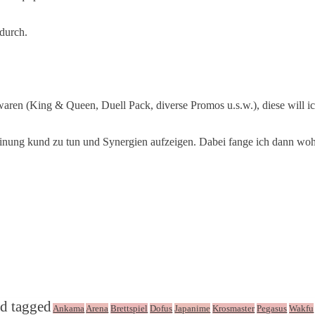
 durch.
waren (King & Queen, Duell Pack, diverse Promos u.s.w.), diese will ic
inung kund zu tun und Synergien aufzeigen. Dabei fange ich dann wohl
d tagged
Ankama
Arena
Brettspiel
Dofus
Japanime
Krosmaster
Pegasus
Wakfu