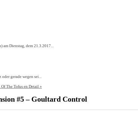
n) am Dienstag, dem 21.3.2017...
z oder gerade wegen sei...
 Of The Tofus en Detail
»
sion #5 – Goultard Control