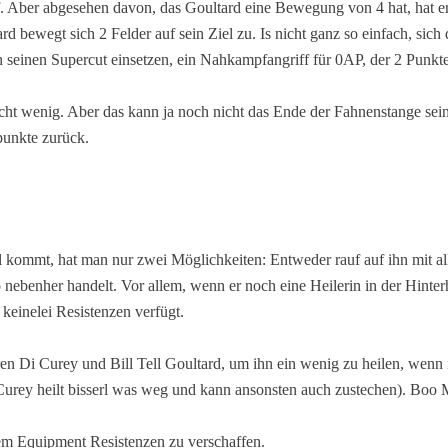
. Aber abgesehen davon, das Goultard eine Bewegung von 4 hat, hat e
 bewegt sich 2 Felder auf sein Ziel zu. Is nicht ganz so einfach, sich
och seinen Supercut einsetzen, ein Nahkampfangriff für 0AP, der 2 Pu
scht wenig. Aber das kann ja noch nicht das Ende der Fahnenstange sei
punkte zurück.
 kommt, hat man nur zwei Möglichkeiten: Entweder rauf auf ihn mit al
ebenher handelt. Vor allem, wenn er noch eine Heilerin in der Hinterha
einelei Resistenzen verfügt.
ren Di Curey und Bill Tell Goultard, um ihn ein wenig zu heilen, wenn
urey heilt bisserl was weg und kann ansonsten auch zustechen). Boo M
em Equipment Resistenzen zu verschaffen.