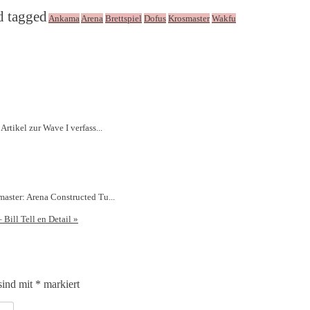
d tagged
Ankama
Arena
Brettspiel
Dofus
Krosmaster
Wakfu
rtikel zur Wave I verfass...
master: Arena Constructed Tu...
 Bill Tell en Detail
»
sind mit
*
markiert