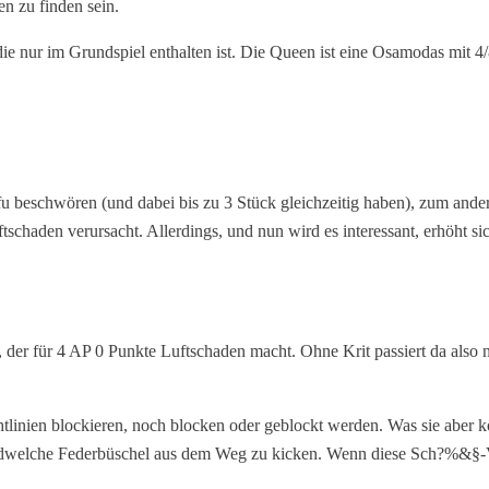
en zu finden sein.
e nur im Grundspiel enthalten ist. Die Queen ist eine Osamodas mit 4/
fu beschwören (und dabei bis zu 3 Stück gleichzeitig haben), zum ander
tschaden verursacht. Allerdings, und nun wird es interessant, erhöht s
der für 4 AP 0 Punkte Luftschaden macht. Ohne Krit passiert da also nic
Sichtlinien blockieren, noch blocken oder geblockt werden. Was sie a
gendwelche Federbüschel aus dem Weg zu kicken. Wenn diese Sch?%&§-