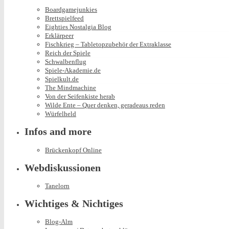
Boardgamejunkies
Brettspielfeed
Eighties Nostalgia Blog
Erklärpeer
Fischkrieg – Tabletopzubehör der Extraklasse
Reich der Spiele
Schwalbenflug
Spiele-Akademie.de
Spielkult.de
The Mindmachine
Von der Seifenkiste herab
Wilde Ente – Quer denken, geradeaus reden
Würfelheld
Infos and more
Brückenkopf Online
Webdiskussionen
Tanelorn
Wichtiges & Nichtiges
Blog-Alm