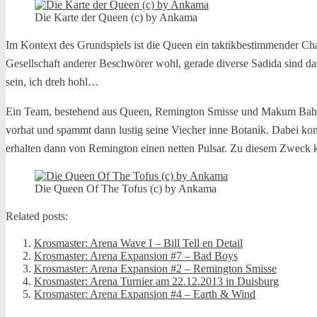
Die Karte der Queen (c) by Ankama
Im Kontext des Grundspiels ist die Queen ein taktikbestimmender Char
Gesellschaft anderer Beschwörer wohl, gerade diverse Sadida sind da
sein, ich dreh hohl…
Ein Team, bestehend aus Queen, Remington Smisse und Makum Bah hat n
vorhat und spammt dann lustig seine Viecher inne Botanik. Dabei konz
erhalten dann von Remington einen netten Pulsar. Zu diesem Zweck 
Die Queen Of The Tofus (c) by Ankama
Related posts:
Krosmaster: Arena Wave I – Bill Tell en Detail
Krosmaster: Arena Expansion #7 – Bad Boys
Krosmaster: Arena Expansion #2 – Remington Smisse
Krosmaster: Arena Turnier am 22.12.2013 in Duisburg
Krosmaster: Arena Expansion #4 – Earth & Wind