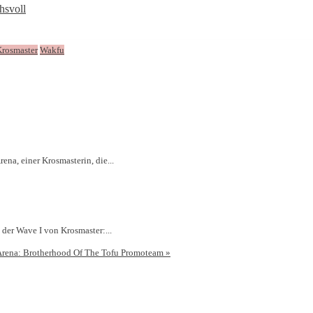
hsvoll
rosmaster
Wakfu
na, einer Krosmasterin, die...
 der Wave I von Krosmaster:...
Arena: Brotherhood Of The Tofu Promoteam
»