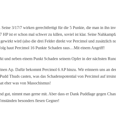
ne 3/17/7 wirken gerechtfertigt für die 5 Punkte, die man in ihn inve
7 HP ist er schon mal schwer zu killen, soviel ist klar. Seine Nahkam
gewirkt wird (also die drei Felder direkt vor Percimol und zusätzlich n
Erfolg haut Percimol 16 Punkte Schaden raus…Mit einem Angriff!
 wirkt und neben einem Punkt Schaden seinem Opfer in der nächsten Ru
nd einen Ap. Dafür bekommt Percimol 6 AP hinzu. Wir erinnern uns an
dd Thuds casten, was das Schadenspotential von Percimol auf irrsinni
 hat eher was von Masochismus!
nd gut, nimmt man gerne mit. Aber dass er Dank Puddlage gegen Chara
 Umständen besonders fiesen Gegner!