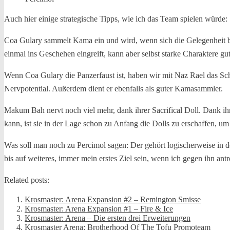
Auch hier einige strategische Tipps, wie ich das Team spielen würde:
Coa Gulary sammelt Kama ein und wird, wenn sich die Gelegenheit biet
einmal ins Geschehen eingreift, kann aber selbst starke Charaktere g
Wenn Coa Gulary die Panzerfaust ist, haben wir mit Naz Rael das Sch
Nervpotential. Außerdem dient er ebenfalls als guter Kamasammler.
Makum Bah nervt noch viel mehr, dank ihrer Sacrifical Doll. Dank ihrer
kann, ist sie in der Lage schon zu Anfang die Dolls zu erschaffen, um
Was soll man noch zu Percimol sagen: Der gehört logischerweise in
bis auf weiteres, immer mein erstes Ziel sein, wenn ich gegen ihn ant
Related posts:
Krosmaster: Arena Expansion #2 – Remington Smisse
Krosmaster: Arena Expansion #1 – Fire & Ice
Krosmaster: Arena – Die ersten drei Erweiterungen
Krosmaster Arena: Brotherhood Of The Tofu Promoteam