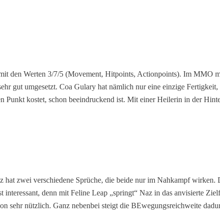
mit den Werten 3/7/5 (Movement, Hitpoints, Actionpoints). Im MMO m
ehr gut umgesetzt. Coa Gulary hat nämlich nur eine einzige Fertigkei
n Punkt kostet, schon beeindruckend ist. Mit einer Heilerin in der Hin
Naz hat zwei verschiedene Sprüche, die beide nur im Nahkampf wirken. 
 interessant, denn mit Feline Leap „springt“ Naz in das anvisierte Zie
n sehr nützlich. Ganz nebenbei steigt die BEwegungsreichweite dadurc