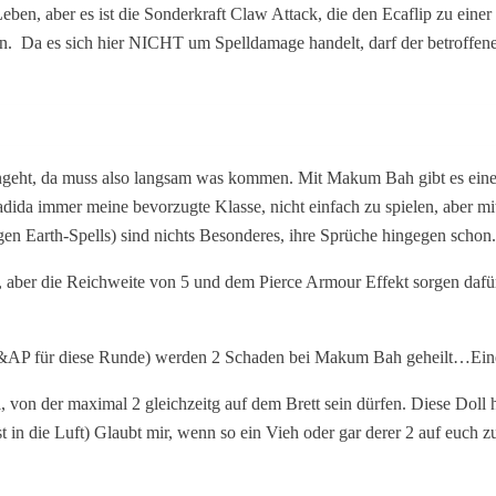
m Leben, aber es ist die Sonderkraft Claw Attack, die den Ecaflip zu e
den. Da es sich hier NICHT um Spelldamage handelt, darf der betrof
ngeht, da muss also langsam was kommen. Mit Makum Bah gibt es eine 3
da immer meine bevorzugte Klasse, nicht einfach zu spielen, aber mi
en Earth-Spells) sind nichts Besonderes, ihre Sprüche hingegen schon.
ner, aber die Reichweite von 5 und dem Pierce Armour Effekt sorgen daf
BP&AP für diese Runde) werden 2 Schaden bei Makum Bah geheilt…Eine
, von der maximal 2 gleichzeitg auf dem Brett sein dürfen. Diese Doll ha
t in die Luft) Glaubt mir, wenn so ein Vieh oder gar derer 2 auf euch 