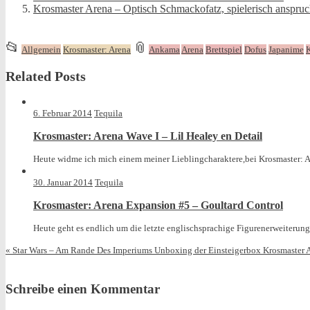
Krosmaster Arena – Optisch Schmackofatz, spielerisch anspruc
This
and
📂
📎
Allgemein
Krosmaster: Arena
Ankama
Arena
Brettspiel
Dofus
Japanime
K
entry
tagged
Related Posts
was
posted
in
6. Februar 2014
Tequila
Krosmaster: Arena Wave I – Lil Healey en Detail
Heute widme ich mich einem meiner Lieblingcharaktere,bei Krosmaster: Are
30. Januar 2014
Tequila
Krosmaster: Arena Expansion #5 – Goultard Control
Heute geht es endlich um die letzte englischsprachige Figurenerweiterung
«
Star Wars – Am Rande Des Imperiums Unboxing der Einsteigerbox
Krosmaster 
Schreibe einen Kommentar