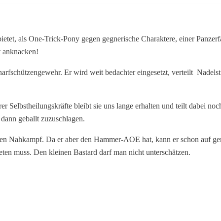
et, als One-Trick-Pony gegen gegnerische Charaktere, einer Panzerfaus
ut anknacken!
arfschützengewehr. Er wird weit bedachter eingesetzt, verteilt Nadels
 Selbstheilungskräfte bleibt sie uns lange erhalten und teilt dabei noch
 dann geballt zuzuschlagen.
 den Nahkampf. Da er aber den Hammer-AOE hat, kann er schon auf ger
reten muss. Den kleinen Bastard darf man nicht unterschätzen.