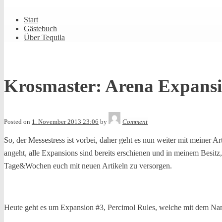
Shrunk
Expand
Primary
Start
Navigation
Gästebuch
Über Tequila
Krosmaster: Arena Expansi
Tequila
Posted on
1. November 2013 23:06
by
Comment
So, der Messestress ist vorbei, daher geht es nun weiter mit meiner Ar
angeht, alle Expansions sind bereits erschienen und in meinem Besit
Tage&Wochen euch mit neuen Artikeln zu versorgen.
Heute geht es um Expansion #3, Percimol Rules, welche mit dem Nam