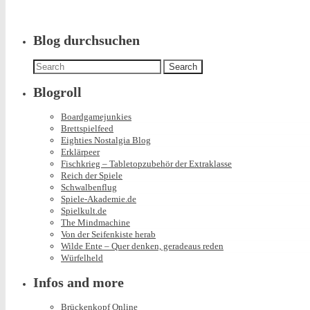
Blog durchsuchen
Search
for:
Blogroll
Boardgamejunkies
Brettspielfeed
Eighties Nostalgia Blog
Erklärpeer
Fischkrieg – Tabletopzubehör der Extraklasse
Reich der Spiele
Schwalbenflug
Spiele-Akademie.de
Spielkult.de
The Mindmachine
Von der Seifenkiste herab
Wilde Ente – Quer denken, geradeaus reden
Würfelheld
Infos and more
Brückenkopf Online