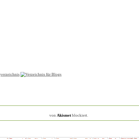
154.316 Spam
von
Akismet
blockiert.