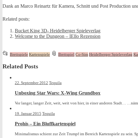
Dank an Marco Reinartz für Kamera, Schnitt und Post Production u
Related posts:
Bucket King 3D- Heidelberger Spieleverlag
Welcome to the Dungeon – IEllo Rezension
This
and
📂
📎
Brettspiele
Kartenspiele
Brettspiel
Co-Sim
Heidelberger Spieleverlag
Ka
entry
tagged
Related Posts
was
posted
in
22. September 2012
Tequila
Unboxing Star Wars: X-Wing Grundbox
Vor langer, langer Zeit, weit, weit von hier, in einer anderen Stadt… …näml
19. Januar 2015
Tequila
Prohis – Ein Bluffkartenspiel
Minimalismus schient zur Zeit Trumpf im Bereich Kartenspiele zu sein. Sp