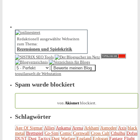
Redaktionell ausgewählte Webseiten
zum Thema:
Rezensionen und Spielekritik
tequilaswelt.de Webutation
Spam wurde blockiert
154.319 Spam
von
Akismet
blockiert.
Schlagwörter
Age Of Sigmar
Allies
Ankama
Arena
Arkham
Asmodee
Axis
black
metal
Brettspiel
Co-Sim
Comic
Cornwall
Cross Cult
Cthulhu
Dofus
DUST
Dust Tactics
Dust Warfare
England
Erdogan
Fantasy Flight