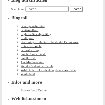
Blog durchsuchen
Search for:
Blogroll
Boardgamejunkies
Brettspielfeed
Eighties Nostalgia Blog
Erklärpeer
Fischkrieg – Tabletopzubehör der Extraklasse
Reich der Spiele
Schwalbenflug
Spiele-Akademie.de
Spielkult.de
The Mindmachine
Von der Seifenkiste herab
Wilde Ente – Quer denken, geradeaus reden
Würfelheld
Infos and more
Brückenkopf Online
Webdiskussionen