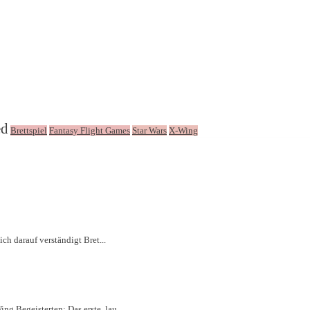
ed
Brettspiel
Fantasy Flight Games
Star Wars
X-Wing
ch darauf verständigt Bret...
 Begeisterten: Das erste, lau...