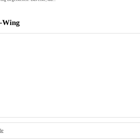
A-Wing
le