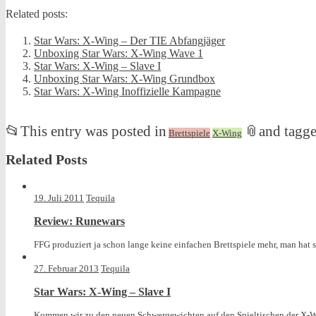
Related posts:
Star Wars: X-Wing – Der TIE Abfangjäger
Unboxing Star Wars: X-Wing Wave 1
Star Wars: X-Wing – Slave I
Unboxing Star Wars: X-Wing Grundbox
Star Wars: X-Wing Inoffizielle Kampagne
📂
This entry was posted in
📎
and tagg
Brettspiele
X-Wing
Related Posts
19. Juli 2011
Tequila
Review: Runewars
FFG produziert ja schon lange keine einfachen Brettspiele mehr, man hat si
27. Februar 2013
Tequila
Star Wars: X-Wing – Slave I
Kommen wir zu den neuen Schwergewichten auf den Spieltischen der X-Wing