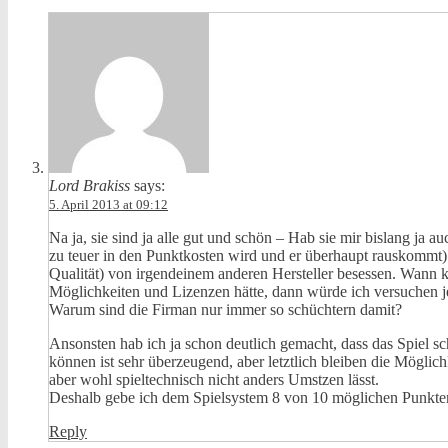
Lord Brakiss
says:
5. April 2013 at 09:12
Na ja, sie sind ja alle gut und schön – Hab sie mir bislang ja a
zu teuer in den Punktkosten wird und er überhaupt rauskommt). 
Qualität) von irgendeinem anderen Hersteller besessen. Wann ko
Möglichkeiten und Lizenzen hätte, dann würde ich versuchen j
Warum sind die Firman nur immer so schüchtern damit?
Ansonsten hab ich ja schon deutlich gemacht, dass das Spiel 
können ist sehr überzeugend, aber letztlich bleiben die Möglic
aber wohl spieltechnisch nicht anders Umstzen lässt.
Deshalb gebe ich dem Spielsystem 8 von 10 möglichen Punkten
Reply