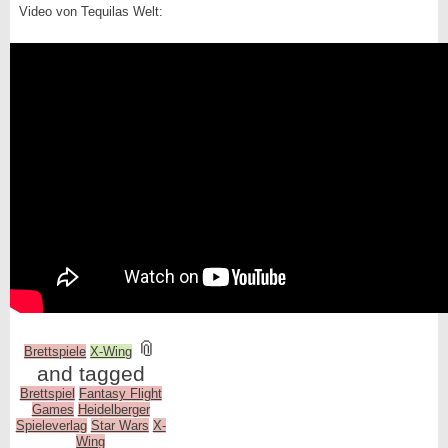
Video von Tequilas Welt:
📎
Brettspiele
X-Wing
and tagged
Brettspiel
Fantasy Flight
Games
Heidelberger
Spieleverlag
Star Wars
X-
Wing