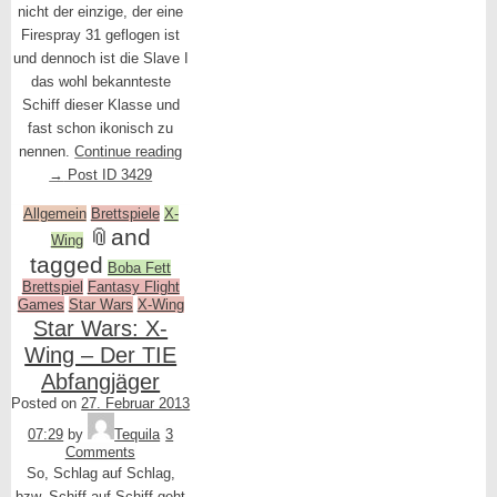
nicht der einzige, der eine
Firespray 31 geflogen ist
und dennoch ist die Slave I
das wohl bekannteste
Schiff dieser Klasse und
fast schon ikonisch zu
nennen.
Continue reading
→
Post ID 3429
Allgemein
Brettspiele
X-
📎
and
Wing
tagged
Boba Fett
Brettspiel
Fantasy Flight
Games
Star Wars
X-Wing
Star Wars: X-
Wing – Der TIE
Abfangjäger
Posted on
27. Februar 2013
07:29
by
Tequila
3
Comments
So, Schlag auf Schlag,
bzw. Schiff auf Schiff geht