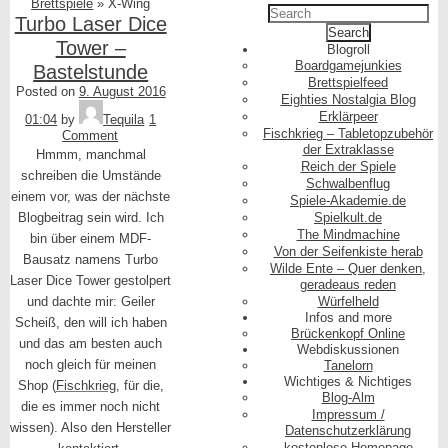
Brettspiele
»
X-Wing
Turbo Laser Dice
Tower –
Blogroll
Boardgamejunkies
Bastelstunde
Brettspielfeed
Posted on
9. August 2016
Eighties Nostalgia Blog
Erklärpeer
01:04
by
Tequila
1
Fischkrieg – Tabletopzubehör
Comment
der Extraklasse
Hmmm, manchmal
Reich der Spiele
schreiben die Umstände
Schwalbenflug
einem vor, was der nächste
Spiele-Akademie.de
Blogbeitrag sein wird. Ich
Spielkult.de
The Mindmachine
bin über einem MDF-
Von der Seifenkiste herab
Bausatz namens Turbo
Wilde Ente – Quer denken,
Laser Dice Tower gestolpert
geradeaus reden
und dachte mir: Geiler
Würfelheld
Infos and more
Scheiß, den will ich haben
Brückenkopf Online
und das am besten auch
Webdiskussionen
noch gleich für meinen
Tanelorn
Wichtiges & Nichtiges
Shop (
Fischkrieg
, für die,
Blog-Alm
die es immer noch nicht
Impressum /
wissen). Also den Hersteller
Datenschutzerklärung
kostenlose Homepage