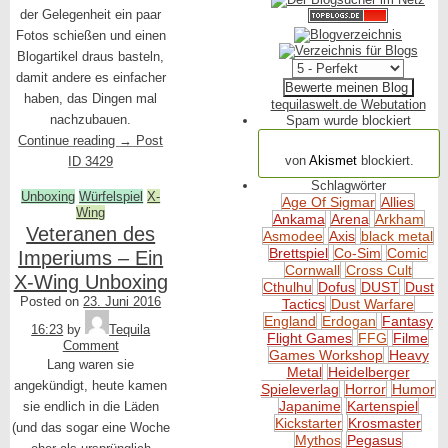
der Gelegenheit ein paar
Fotos schießen und einen
Blogartikel draus basteln,
damit andere es einfacher
haben, das Dingen mal
tequilaswelt.de Webutation
nachzubauen.
Spam wurde blockiert
Continue reading
→
Post
154.317 Spam
von
Akismet
blockiert.
ID 3429
Schlagwörter
Unboxing
Würfelspiel
X-
Age Of Sigmar
Allies
Wing
Ankama
Arena
Arkham
Veteranen des
Asmodee
Axis
black metal
Brettspiel
Co-Sim
Comic
Imperiums – Ein
Cornwall
Cross Cult
X-Wing Unboxing
Cthulhu
Dofus
DUST
Dust
Posted on
23. Juni 2016
Tactics
Dust Warfare
England
Erdogan
Fantasy
16:23
by
Tequila
Flight Games
FFG
Filme
Comment
Games Workshop
Heavy
Lang waren sie
Metal
Heidelberger
angekündigt, heute kamen
Spieleverlag
Horror
Humor
Japanime
Kartenspiel
sie endlich in die Läden
Kickstarter
Krosmaster
(und das sogar eine Woche
Mythos
Pegasus