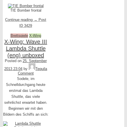
TIE Bomber frontal
Continue reading
→
Post
ID 3429
Brettspiele
X-Wing
X-Wing: Wave III
Lambda Shuttle
(eng) unboxed
Posted on
25. September
2013 23:04
by
Tequila
Comment
Sodele, im
Schnelldurchgang heute
erstmal das Lambda
Shuttle, das viele
sehnlichst erwartet haben.
Beginnen wir mit den
Bildern des Schiffs an sich: