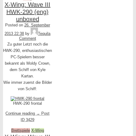
X-Wing: Wave III
HWK-290 (eng)
unboxed
Posted on
26. September
2013 22:38
by
Tequila
Comment
Zu guter Letzt noch die
HWK-290, enthusiastischen
PC-Spielern besser
bekannt als Moldy Crown,
dem Schiff von Kyle
Kartan.
Wie immer zuerst die Bilder
von Schiff:
HWK-290 frontal
Continue reading
→
Post
ID 3429
Brettspiele
X-Wing