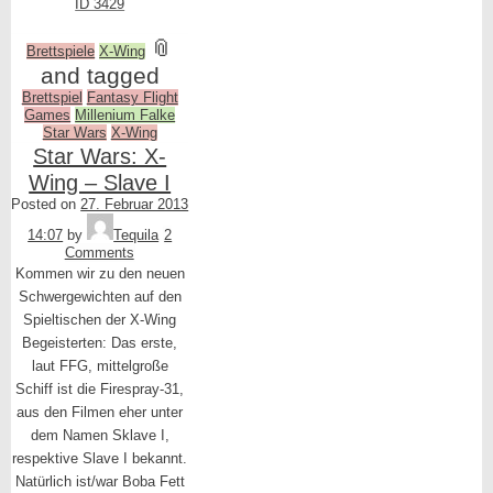
ID 3429
📎
Brettspiele
X-Wing
and tagged
Brettspiel
Fantasy Flight
Games
Millenium Falke
Star Wars
X-Wing
Star Wars: X-
Wing – Slave I
Posted on
27. Februar 2013
14:07
by
Tequila
2
Comments
Kommen wir zu den neuen
Schwergewichten auf den
Spieltischen der X-Wing
Begeisterten: Das erste,
laut FFG, mittelgroße
Schiff ist die Firespray-31,
aus den Filmen eher unter
dem Namen Sklave I,
respektive Slave I bekannt.
Natürlich ist/war Boba Fett