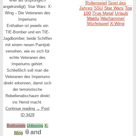
eher als ursprünglich
Rollenspiel
Spiel des
angekündigt): Star Wars: X-
Jahres
SSU
Star Wars
Top
Wing – Die Veteranen des
100
True Metal
Urlaub
Wakfu
Warhammer
Imperiums
Würfelspiel
X-Wing
Enthalten ist jeweils ein
TIE-Bomber und ein TIE-
Jagdbomber, beide Schiffen
mit einem neuen Paintjob
versehen, wie es sich für
echte Veteranen des
Imperiums gehört.
Schließlich soll man die
Veteranen des Imperiums
direkt erkennen, damit sich
der terroristische
Rebellenabschaum direkt
ins Hemd macht.
Continue reading
→
Post
ID 3429
Brettspiele
Unboxing
X-
📎
and
Wing