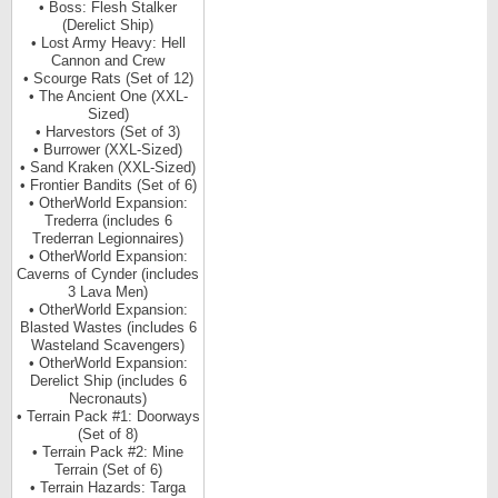
• Boss: Flesh Stalker
(Derelict Ship)
• Lost Army Heavy: Hell
Cannon and Crew
• Scourge Rats (Set of 12)
• The Ancient One (XXL-
Sized)
• Harvestors (Set of 3)
• Burrower (XXL-Sized)
• Sand Kraken (XXL-Sized)
• Frontier Bandits (Set of 6)
• OtherWorld Expansion:
Trederra (includes 6
Trederran Legionnaires)
• OtherWorld Expansion:
Caverns of Cynder (includes
3 Lava Men)
• OtherWorld Expansion:
Blasted Wastes (includes 6
Wasteland Scavengers)
• OtherWorld Expansion:
Derelict Ship (includes 6
Necronauts)
• Terrain Pack #1: Doorways
(Set of 8)
• Terrain Pack #2: Mine
Terrain (Set of 6)
• Terrain Hazards: Targa