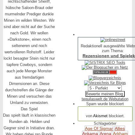
rechtschaffender Sheriff,
hübsche Saloon-Braut oder
murmelnder Prediger dunkle
Minen im wilden Westen. Wir
sind aber nicht auf der Suche
nach Gold. Wir wollen
»Darkstone«, einen noch
selteneren und noch
Redaktionell ausgewählte Web
zum Thema:
wertvolleren Rohstoff. Leider
Rezensionen und Spielekr
lockt besagter Stein nicht nur
tapfere Cowboys, sondern
auch jede Menge Monster
aus fremdartigen
Dimensionen an. Diese
durchstreifen die Gänge der
Minen und versuchen das
tequilaswelt.de Webutation
Umland zu verwüsten.
Spam wurde blockiert
Das Spiel
154.316 Spam
Das spielt läuft in klassischen
von
Akismet
blockiert.
Runden ab. Helden und
Schlagwörter
Gegner sind in Initiative dran.
Age Of Sigmar
Allies
Ankama
Arena
Arkham
Wir haben dabei pro Runde