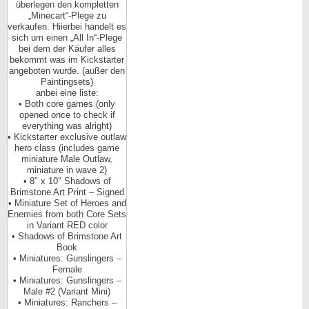
überlegen den kompletten
„Minecart“-Plege zu
verkaufen. Hiierbei handelt es
sich um einen „All In“-Plege
bei dem der Käufer alles
bekommt was im Kickstarter
angeboten wurde. (außer den
Paintingsets)
anbei eine liste:
• Both core games (only
opened once to check if
everything was alright)
• Kickstarter exclusive outlaw
hero class (includes game
miniature Male Outlaw,
miniature in wave 2)
• 8″ x 10″ Shadows of
Brimstone Art Print – Signed
• Miniature Set of Heroes and
Enemies from both Core Sets
in Variant RED color
• Shadows of Brimstone Art
Book
• Miniatures: Gunslingers –
Female
• Miniatures: Gunslingers –
Male #2 (Variant Mini)
• Miniatures: Ranchers –