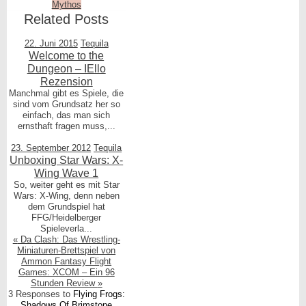
was
Mythos
Related Posts
posted
in
22. Juni 2015
Tequila
Welcome to the
Dungeon – IEllo
Rezension
Manchmal gibt es Spiele, die
sind vom Grundsatz her so
einfach, das man sich
ernsthaft fragen muss,...
23. September 2012
Tequila
Unboxing Star Wars: X-
Wing Wave 1
So, weiter geht es mit Star
Wars: X-Wing, denn neben
dem Grundspiel hat
FFG/Heidelberger
Spieleverla...
«
Da Clash: Das Wrestling-
Miniaturen-Brettspiel von
Ammon
Fantasy Flight
Games: XCOM – Ein 96
Stunden Review
»
3 Responses to
Flying Frogs:
Shadows Of Brimstone