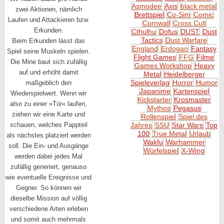
Asmodee
Axis
black metal
zwei Aktionen, nämlich
Brettspiel
Co-Sim
Comic
Laufen und Attackieren bzw.
Cornwall
Cross Cult
Erkunden.
Cthulhu
Dofus
DUST
Dust
Tactics
Dust Warfare
Beim Erkunden lässt das
England
Erdogan
Fantasy
Spiel seine Muskeln spielen.
Flight Games
FFG
Filme
Die Mine baut sich zufällig
Games Workshop
Heavy
auf und erhöht damit
Metal
Heidelberger
Spieleverlag
Horror
Humor
maßgeblich den
Japanime
Kartenspiel
Wiederspielwert. Wenn wir
Kickstarter
Krosmaster
also zu einer »Tür« laufen,
Mythos
Pegasus
ziehen wir eine Karte und
Rollenspiel
Spiel des
schauen, welches Pappteil
Jahres
SSU
Star Wars
Top
100
True Metal
Urlaub
als nächstes platziert werden
Wakfu
Warhammer
soll. Die Ein- und Ausgänge
Würfelspiel
X-Wing
werden dabei jedes Mal
zufällig generiert, genauso
wie eventuelle Ereignisse und
Gegner. So können wir
dieselbe Mission auf völlig
verschiedene Arten erleben
und somit auch mehrmals