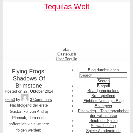
Skip
Tequilas Welt
to
content
Shrunk
Expand
Primary
Start
Navigation
Gästebuch
Über Tequila
Blog durchsuchen
Flying Frogs:
Search
Shadows Of
for:
Brimstone
Blogroll
Boardgamejunkies
Posted on
27. Oktober 2014
Tequila
Brettspielfeed
06:50
by
3 Comments
Eighties Nostalgia Blog
Nachfolgend der erste
Erklärpeer
Fischkrieg – Tabletopzubehör
Gastartikel von Andrej
der Extraklasse
Plancak, dem noch
Reich der Spiele
hoffentlich viele weitere
Schwalbenflug
folgen werden:
Spiele-Akademie.de