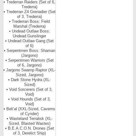
• Trederran Raiders (Set of 6,
Trederra)
• Trederran Z4 Grenadier (Set
of 3, Trederra)
• Trederran Boss: Field
Marshal (Trederra)
• Undead Outlaw Boss:
Undead Gunslinger
• Undead Outlaw Gang (Set
of 6)
• Serpentmen Boss: Shaman
(Jargono)
• Serpentmen Warriors (Set
of 6, Jargono)
• Jargono Swamp Raptor (XL-
Sized, Jargono)
• Dark Stone Hydra (XL-
Sized)
• Void Sorcerers (Set of 3,
Void)
• Void Hounds (Set of 3,
Void)
• Beli’al (XXL-Sized, Caverns
of Cynder)
• Wasteland Terralisk (XL-
Sized, Blasted Wastes)
• B.E.A.C.O.N. Drones (Set
of 3, Derelict Ship)