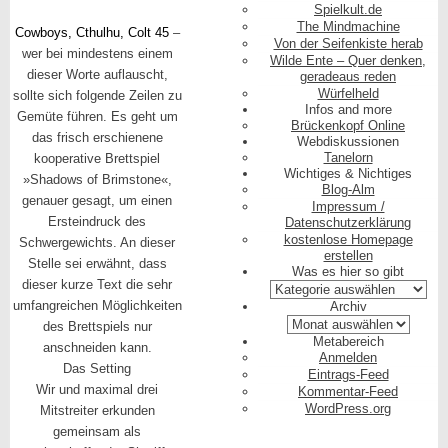
Spielkult.de
The Mindmachine
Cowboys, Cthulhu, Colt 45
–
Von der Seifenkiste herab
wer bei mindestens einem
Wilde Ente – Quer denken,
dieser Worte auflauscht,
geradeaus reden
Würfelheld
sollte sich folgende Zeilen zu
Infos and more
Gemüte führen. Es geht um
Brückenkopf Online
das frisch erschienene
Webdiskussionen
Tanelorn
kooperative Brettspiel
Wichtiges & Nichtiges
»Shadows of Brimstone«,
Blog-Alm
genauer gesagt, um einen
Impressum /
Ersteindruck des
Datenschutzerklärung
kostenlose Homepage
Schwergewichts. An dieser
erstellen
Stelle sei erwähnt, dass
Was es hier so gibt
dieser kurze Text die sehr
Was
es
umfangreichen Möglichkeiten
Archiv
hier
Archiv
des Brettspiels nur
so
Metabereich
anschneiden kann.
gibt
Anmelden
Das Setting
Eintrags-Feed
Wir und maximal drei
Kommentar-Feed
WordPress.org
Mitstreiter erkunden
gemeinsam als