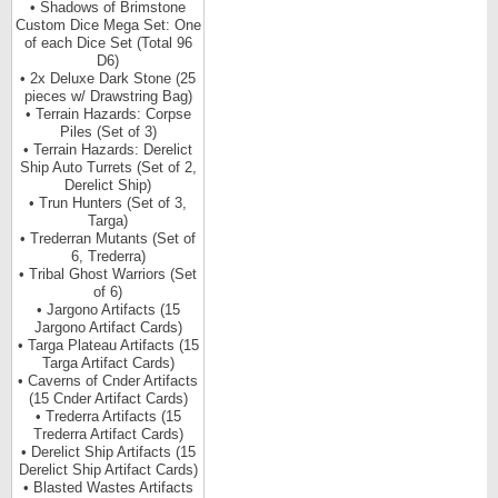
• Shadows of Brimstone
Custom Dice Mega Set: One
of each Dice Set (Total 96
D6)
• 2x Deluxe Dark Stone (25
pieces w/ Drawstring Bag)
• Terrain Hazards: Corpse
Piles (Set of 3)
• Terrain Hazards: Derelict
Ship Auto Turrets (Set of 2,
Derelict Ship)
• Trun Hunters (Set of 3,
Targa)
• Trederran Mutants (Set of
6, Trederra)
• Tribal Ghost Warriors (Set
of 6)
• Jargono Artifacts (15
Jargono Artifact Cards)
• Targa Plateau Artifacts (15
Targa Artifact Cards)
• Caverns of Cnder Artifacts
(15 Cnder Artifact Cards)
• Trederra Artifacts (15
Trederra Artifact Cards)
• Derelict Ship Artifacts (15
Derelict Ship Artifact Cards)
• Blasted Wastes Artifacts