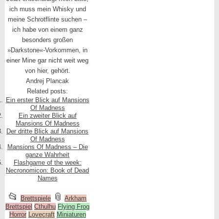
ich muss mein Whisky und
meine Schrotflinte suchen –
ich habe von einem ganz
besonders großen
»Darkstone«-Vorkommen, in
einer Mine gar nicht weit weg
von hier, gehört.
Andrej Plancak
Related posts:
Ein erster Blick auf Mansions
Of Madness
Ein zweiter Blick auf
Mansions Of Madness
Der dritte Blick auf Mansions
Of Madness
Mansions Of Madness – Die
ganze Wahrheit
Flashgame of the week:
Necronomicon: Book of Dead
Names
This
and
📂
📎
Brettspiele
Arkham
Brettspiel
entry
Cthulhu
Flying Frog
tagged
Horror
Lovecraft
Miniaturen