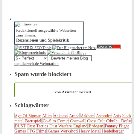
Redaktionell ausgewählte Webseiten
zum Thema:
Rezensionen und Spielekritik
tequilaswelt.de Webutation
Spam wurde blockiert
154.314 Spam
von
Akismet
blockiert.
Schlagwörter
Age Of Sigmar
Allies
Ankama
Arena
Arkham
Asmodee
Axis
black
metal
Brettspiel
Co-Sim
Comic
Cornwall
Cross Cult
Cthulhu
Dofus
DUST
Dust Tactics
Dust Warfare
England
Erdogan
Fantasy Flight
Games
FFG
Filme
Games Workshop
Heavy Metal
Heidelberger