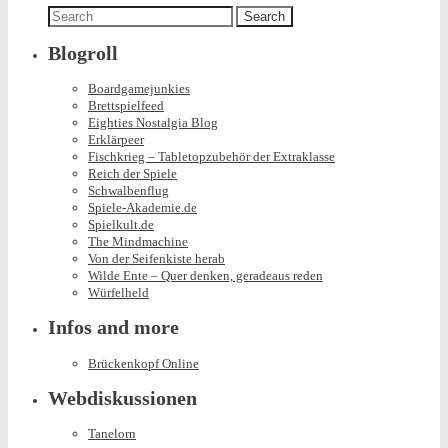
Search
for:
Blogroll
Boardgamejunkies
Brettspielfeed
Eighties Nostalgia Blog
Erklärpeer
Fischkrieg – Tabletopzubehör der Extraklasse
Reich der Spiele
Schwalbenflug
Spiele-Akademie.de
Spielkult.de
The Mindmachine
Von der Seifenkiste herab
Wilde Ente – Quer denken, geradeaus reden
Würfelheld
Infos and more
Brückenkopf Online
Webdiskussionen
Tanelorn