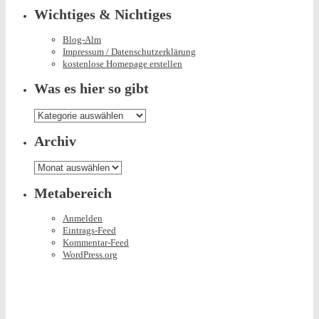
Wichtiges & Nichtiges
Blog-Alm
Impressum / Datenschutzerklärung
kostenlose Homepage erstellen
Was es hier so gibt
Was
es
hier
Archiv
so
gibt
Archiv
Metabereich
Anmelden
Eintrags-Feed
Kommentar-Feed
WordPress.org