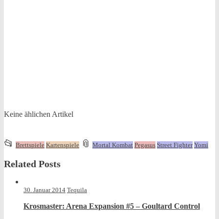
Keine ählichen Artikel
This
and
📂
📎
Brettspiele
Kartenspiele
Mortal Kombat
Pegasus
Street Fighter
Yomi
entry
tagged
Related Posts
was
posted
in
30. Januar 2014
Tequila
Krosmaster: Arena Expansion #5 – Goultard Control