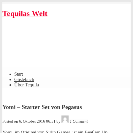
Skip
to
Tequilas Welt
content
Shrunk
Expand
Primary
Start
Navigation
Gästebuch
Über Tequila
Yomi – Starter Set von Pegasus
Tequila
Posted on
6. Oktober 2016 06:51
by
1 Comment
Yomi, im Original von Sirlin Games, ist ein Beat`em Up-