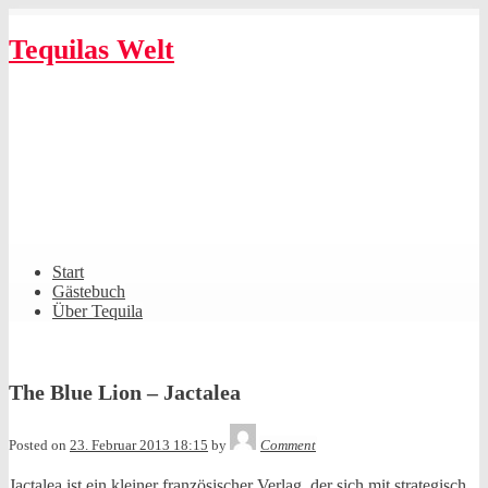
Skip
to
Tequilas Welt
content
Shrunk
Expand
Primary
Start
Navigation
Gästebuch
Über Tequila
The Blue Lion – Jactalea
Tequila
Posted on
23. Februar 2013 18:15
by
Comment
Jactalea ist ein kleiner französischer Verlag, der sich mit strategisch