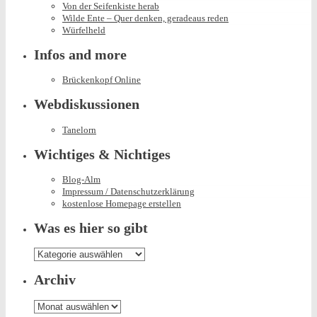
Von der Seifenkiste herab
Wilde Ente – Quer denken, geradeaus reden
Würfelheld
Infos and more
Brückenkopf Online
Webdiskussionen
Tanelorn
Wichtiges & Nichtiges
Blog-Alm
Impressum / Datenschutzerklärung
kostenlose Homepage erstellen
Was es hier so gibt
Was
es
hier
Archiv
so
gibt
Archiv