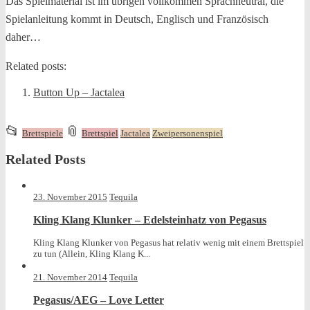
Das Spielmaterial ist im übrigen vollkommen Sprachneutral, die
Spielanleitung kommt in Deutsch, Englisch und Französisch
daher…
Related posts:
Button Up – Jactalea
This
and
📂
📎
Brettspiele
Brettspiel
Jactalea
Zweipersonenspiel
entry
tagged
Related Posts
was
posted
in
23. November 2015
Tequila
Kling Klang Klunker – Edelsteinhatz von Pegasus
Kling Klang Klunker von Pegasus hat relativ wenig mit einem Brettspiel
zu tun (Allein, Kling Klang K...
21. November 2014
Tequila
Pegasus/AEG – Love Letter