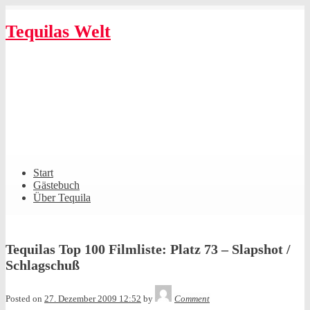
Skip
to
Tequilas Welt
content
Shrunk
Expand
Primary
Start
Navigation
Gästebuch
Über Tequila
Tequilas Top 100 Filmliste: Platz 73 – Slapshot /
Schlagschuß
Tequila
Posted on
27. Dezember 2009 12:52
by
Comment