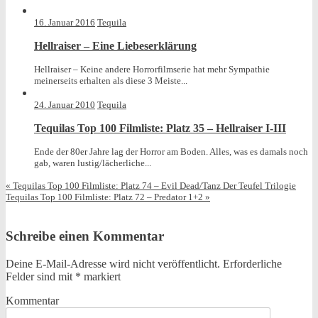
posted
in
16. Januar 2016
Tequila
Hellraiser – Eine Liebeserklärung
Hellraiser – Keine andere Horrorfilmserie hat mehr Sympathie
meinerseits erhalten als diese 3 Meiste...
24. Januar 2010
Tequila
Tequilas Top 100 Filmliste: Platz 35 – Hellraiser I-III
Ende der 80er Jahre lag der Horror am Boden. Alles, was es damals noch
gab, waren lustig/lächerliche...
«
Tequilas Top 100 Filmliste: Platz 74 – Evil Dead/Tanz Der Teufel Trilogie
Tequilas Top 100 Filmliste: Platz 72 – Predator 1+2
»
Schreibe einen Kommentar
Deine E-Mail-Adresse wird nicht veröffentlicht.
Erforderliche
Felder sind mit
*
markiert
Kommentar