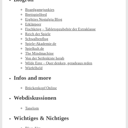
Boardgamejunkies
Brettspielfeed
Eighties Nostalgia Blog
Erklärpeer
Fischkrieg – Tabletopzubehör der Extraklasse
Reich der Spiele
Schwalbenflug
Spiele-Akademie.de
Spielkult.de
The Mindmachine
Von der Seifenkiste herab
Wilde Ente – Quer denken, geradeaus reden
Würfelheld
Infos and more
Brückenkopf Online
Webdiskussionen
Tanelorn
Wichtiges & Nichtiges