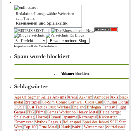
Redaktionell ausgewählte Webseiten
zum Thema:
Rezensionen und Spielekritik
tequilaswelt.de Webutation
Spam wurde blockiert
154.321 Spam
von
Akismet
blockiert.
Schlagwörter
Age Of Sigmar
Allies
Ankama
Arena
Arkham
Asmodee
Axis
black
metal
Brettspiel
Co-Sim
Comic
Cornwall
Cross Cult
Cthulhu
Dofus
DUST
Dust Tactics
Dust Warfare
England
Erdogan
Fantasy Flight
Games
FFG
Filme
Games Workshop
Heavy Metal
Heidelberger
Spieleverlag
Horror
Humor
Japanime
Kartenspiel
Kickstarter
Krosmaster
Mythos
Pegasus
Rollenspiel
Spiel des Jahres
SSU
Star
Wars
Top 100
True Metal
Urlaub
Wakfu
Warhammer
Würfelspiel