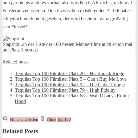
nun gar nichts anderes vorhat..also wirklich GAR nichts, nicht mal
Fensterputzen oder so. Den inzwischen existierenden 3. Teil habe
ich jedoch noch nicht gesehen, der wird bestimmt ganz großartig
sein *hüstel*
Slapshot...in der Liste der 100 besten Männerfilme auch schon mal
auf Platz 1 gesetzt
Related posts:
Tequilas Top 100 Filmliste: Platz 20 – Heartbreak Ridge
Tequilas Top 100 Filmliste: Platz 5 – Can`t Buy Me Love
Tequilas Top 100 Filmliste: Platz 92 – Die Cube Trilogie
Tequilas Top 100 Filmliste: Platz 79 – High Fidelity
Tequilas Top 100 Filmliste: Platz 68 – Walt Disneys Robin
Hood
This
and
📂
📎
Filme und Serien
Filme
Top 100
entry
tagged
Related Posts
was