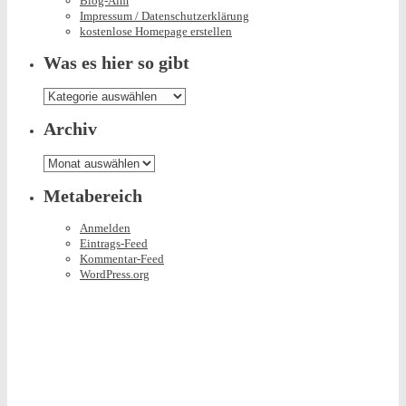
Blog-Alm
Impressum / Datenschutzerklärung
kostenlose Homepage erstellen
Was es hier so gibt
Was
es
hier
Archiv
so
gibt
Archiv
Metabereich
Anmelden
Eintrags-Feed
Kommentar-Feed
WordPress.org