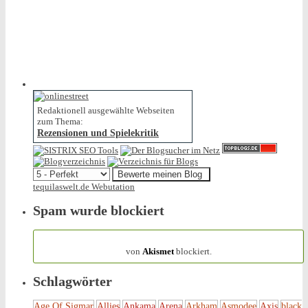
Redaktionell ausgewählte Webseiten
zum Thema:
Rezensionen und Spielekritik
tequilaswelt.de Webutation
Spam wurde blockiert
154.316 Spam
von
Akismet
blockiert.
Schlagwörter
Age Of Sigmar
Allies
Ankama
Arena
Arkham
Asmodee
Axis
black