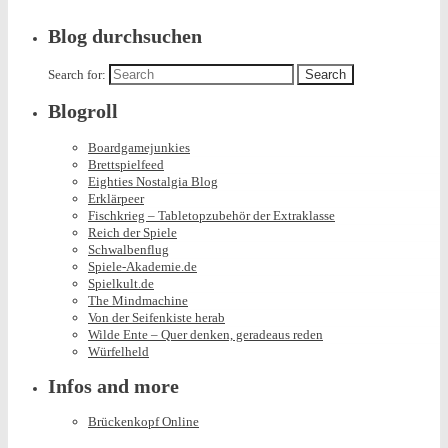
Blog durchsuchen
Search for:
Blogroll
Boardgamejunkies
Brettspielfeed
Eighties Nostalgia Blog
Erklärpeer
Fischkrieg – Tabletopzubehör der Extraklasse
Reich der Spiele
Schwalbenflug
Spiele-Akademie.de
Spielkult.de
The Mindmachine
Von der Seifenkiste herab
Wilde Ente – Quer denken, geradeaus reden
Würfelheld
Infos and more
Brückenkopf Online