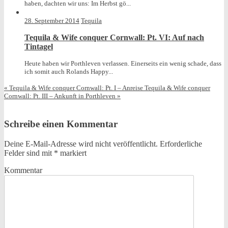
haben, dachten wir uns: Im Herbst gö...
28. September 2014
Tequila
Tequila & Wife conquer Cornwall: Pt. VI: Auf nach
Tintagel
Heute haben wir Porthleven verlassen. Einerseits ein wenig schade, dass
ich somit auch Rolands Happy...
«
Tequila & Wife conquer Cornwall: Pt. I – Anreise
Tequila & Wife conquer
Cornwall: Pt. III – Ankunft in Porthleven
»
Schreibe einen Kommentar
Deine E-Mail-Adresse wird nicht veröffentlicht.
Erforderliche
Felder sind mit
*
markiert
Kommentar