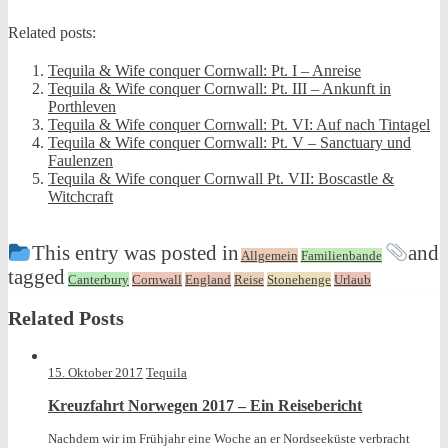
Related posts:
Tequila & Wife conquer Cornwall: Pt. I – Anreise
Tequila & Wife conquer Cornwall: Pt. III – Ankunft in
Porthleven
Tequila & Wife conquer Cornwall: Pt. VI: Auf nach Tintagel
Tequila & Wife conquer Cornwall: Pt. V – Sanctuary und
Faulenzen
Tequila & Wife conquer Cornwall Pt. VII: Boscastle &
Witchcraft
This entry was posted in
and
Allgemein
Familienbande
tagged
Canterbury
Cornwall
England
Reise
Stonehenge
Urlaub
Related Posts
15. Oktober 2017
Tequila
Kreuzfahrt Norwegen 2017 – Ein Reisebericht
Nachdem wir im Frühjahr eine Woche an er Nordseeküste verbracht