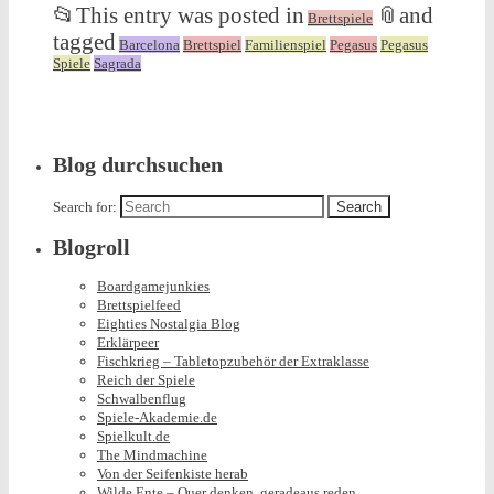
📂
This entry was posted in
📎
and
Brettspiele
tagged
Barcelona
Brettspiel
Familienspiel
Pegasus
Pegasus
Spiele
Sagrada
Blog durchsuchen
Search for:
Blogroll
Boardgamejunkies
Brettspielfeed
Eighties Nostalgia Blog
Erklärpeer
Fischkrieg – Tabletopzubehör der Extraklasse
Reich der Spiele
Schwalbenflug
Spiele-Akademie.de
Spielkult.de
The Mindmachine
Von der Seifenkiste herab
Wilde Ente – Quer denken, geradeaus reden