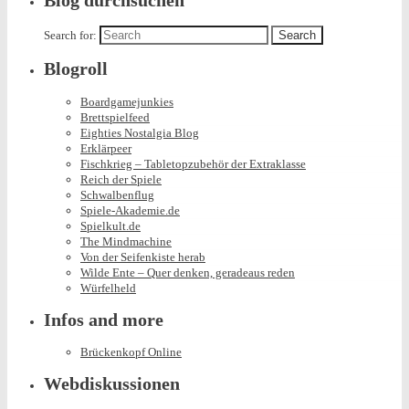
Blog durchsuchen
Search for:
Blogroll
Boardgamejunkies
Brettspielfeed
Eighties Nostalgia Blog
Erklärpeer
Fischkrieg – Tabletopzubehör der Extraklasse
Reich der Spiele
Schwalbenflug
Spiele-Akademie.de
Spielkult.de
The Mindmachine
Von der Seifenkiste herab
Wilde Ente – Quer denken, geradeaus reden
Würfelheld
Infos and more
Brückenkopf Online
Webdiskussionen