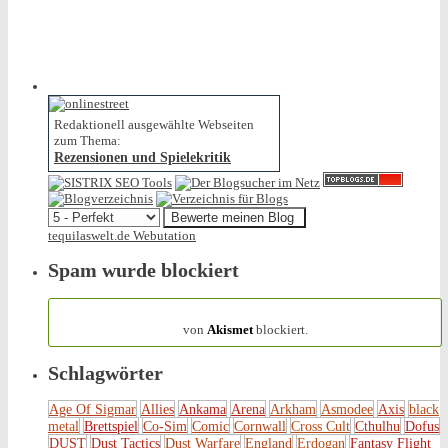
Redaktionell ausgewählte Webseiten
zum Thema:
Rezensionen und Spielekritik
tequilaswelt.de Webutation
Spam wurde blockiert
154.319 Spam
von
Akismet
blockiert.
Schlagwörter
Age Of Sigmar
Allies
Ankama
Arena
Arkham
Asmodee
Axis
black
metal
Brettspiel
Co-Sim
Comic
Cornwall
Cross Cult
Cthulhu
Dofus
DUST
Dust Tactics
Dust Warfare
England
Erdogan
Fantasy Flight