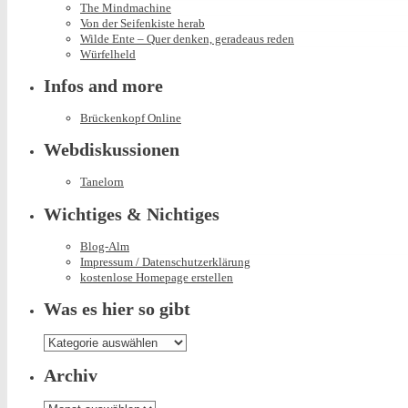
The Mindmachine
Von der Seifenkiste herab
Wilde Ente – Quer denken, geradeaus reden
Würfelheld
Infos and more
Brückenkopf Online
Webdiskussionen
Tanelorn
Wichtiges & Nichtiges
Blog-Alm
Impressum / Datenschutzerklärung
kostenlose Homepage erstellen
Was es hier so gibt
Was
es
hier
Archiv
so
gibt
Archiv