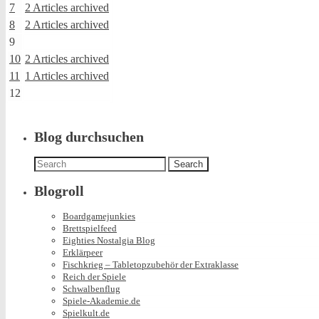
7
2 Articles archived
8
2 Articles archived
9
10
2 Articles archived
11
1 Articles archived
12
Blog durchsuchen
Search
for:
Blogroll
Boardgamejunkies
Brettspielfeed
Eighties Nostalgia Blog
Erklärpeer
Fischkrieg – Tabletopzubehör der Extraklasse
Reich der Spiele
Schwalbenflug
Spiele-Akademie.de
Spielkult.de