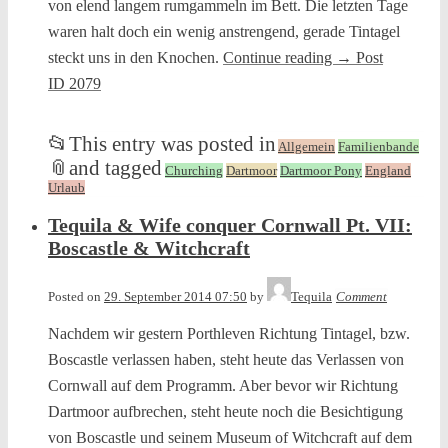
von elend langem rumgammeln im Bett. Die letzten Tage
waren halt doch ein wenig anstrengend, gerade Tintagel
steckt uns in den Knochen.
Continue reading
→
Post
ID 2079
📂
This entry was posted in
Allgemein
Familienbande
📎
and tagged
Churching
Dartmoor
Dartmoor Pony
England
Urlaub
Tequila & Wife conquer Cornwall Pt. VII:
Boscastle & Witchcraft
Posted on
29. September 2014 07:50
by
Tequila
Comment
Nachdem wir gestern Porthleven Richtung Tintagel, bzw.
Boscastle verlassen haben, steht heute das Verlassen von
Cornwall auf dem Programm. Aber bevor wir Richtung
Dartmoor aufbrechen, steht heute noch die Besichtigung
von Boscastle und seinem Museum of Witchcraft auf dem