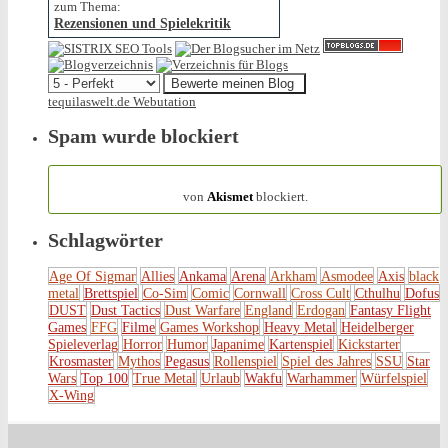
zum Thema:
Rezensionen und Spielekritik
tequilaswelt.de Webutation
Spam wurde blockiert
154.314 Spam
von
Akismet
blockiert.
Schlagwörter
Age Of Sigmar
Allies
Ankama
Arena
Arkham
Asmodee
Axis
black
metal
Brettspiel
Co-Sim
Comic
Cornwall
Cross Cult
Cthulhu
Dofus
DUST
Dust Tactics
Dust Warfare
England
Erdogan
Fantasy Flight
Games
FFG
Filme
Games Workshop
Heavy Metal
Heidelberger
Spieleverlag
Horror
Humor
Japanime
Kartenspiel
Kickstarter
Krosmaster
Mythos
Pegasus
Rollenspiel
Spiel des Jahres
SSU
Star
Wars
Top 100
True Metal
Urlaub
Wakfu
Warhammer
Würfelspiel
X-Wing