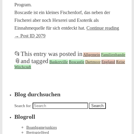
Program.
Boscastle ist ein kleines Fischerdorf, das neben der
Fischerei aber noch Hexerei und Esoterik als
Einnahmequelle für sich entdeckt hat.
Continue reading
→
Post ID 2079
📂
This entry was posted in
Allgemein
Familienbande
📎
and tagged
Baskerville
Boscastle
Dartmoor
England
Reise
Witchcraft
Blog durchsuchen
Search for:
Blogroll
Boardgamejunkies
Brettspielfeed