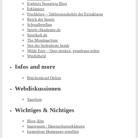
Eighties Nostalgia Blog
Erklärpeer
Fischkrieg – Tabletopzubehör der Extraklasse
Reich der Spiele
Schwalbenflug
Spiele-Akademie.de
Spielkult.de
The Mindmachine
Von der Seifenkiste herab
Wilde Ente – Quer denken, geradeaus reden
Würfelheld
Infos and more
Brückenkopf Online
Webdiskussionen
Tanelorn
Wichtiges & Nichtiges
Blog-Alm
Impressum / Datenschutzerklärung
kostenlose Homepage erstellen