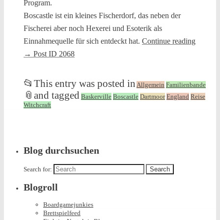
Program.
Boscastle ist ein kleines Fischerdorf, das neben der
Fischerei aber noch Hexerei und Esoterik als
Einnahmequelle für sich entdeckt hat.
Continue reading
→
Post ID 2068
📂
This entry was posted in
Allgemein
Familienbande
📎
and tagged
Baskerville
Boscastle
Dartmoor
England
Reise
Witchcraft
Blog durchsuchen
Search for:
Blogroll
Boardgamejunkies
Brettspielfeed