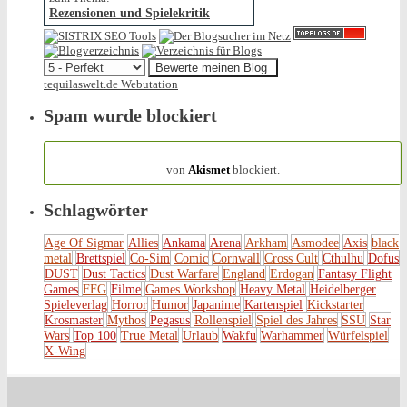
Rezensionen und Spielekritik
tequilaswelt.de Webutation
Spam wurde blockiert
154.320 Spam
von
Akismet
blockiert.
Schlagwörter
Age Of Sigmar
Allies
Ankama
Arena
Arkham
Asmodee
Axis
black
metal
Brettspiel
Co-Sim
Comic
Cornwall
Cross Cult
Cthulhu
Dofus
DUST
Dust Tactics
Dust Warfare
England
Erdogan
Fantasy Flight
Games
FFG
Filme
Games Workshop
Heavy Metal
Heidelberger
Spieleverlag
Horror
Humor
Japanime
Kartenspiel
Kickstarter
Krosmaster
Mythos
Pegasus
Rollenspiel
Spiel des Jahres
SSU
Star
Wars
Top 100
True Metal
Urlaub
Wakfu
Warhammer
Würfelspiel
X-Wing