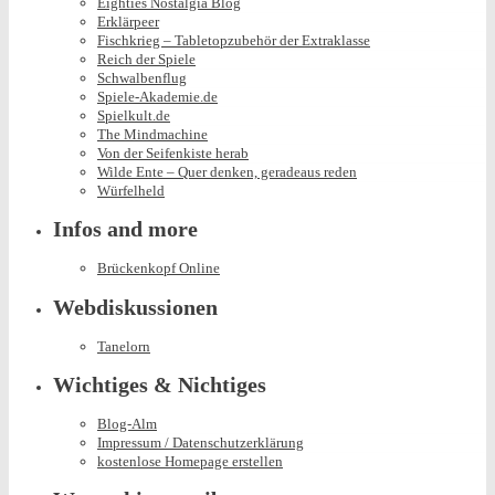
Eighties Nostalgia Blog
Erklärpeer
Fischkrieg – Tabletopzubehör der Extraklasse
Reich der Spiele
Schwalbenflug
Spiele-Akademie.de
Spielkult.de
The Mindmachine
Von der Seifenkiste herab
Wilde Ente – Quer denken, geradeaus reden
Würfelheld
Infos and more
Brückenkopf Online
Webdiskussionen
Tanelorn
Wichtiges & Nichtiges
Blog-Alm
Impressum / Datenschutzerklärung
kostenlose Homepage erstellen