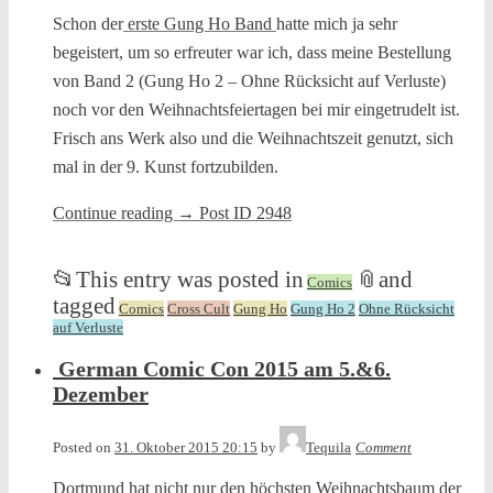
Schon der
erste Gung Ho Band
hatte mich ja sehr
begeistert, um so erfreuter war ich, dass meine Bestellung
von Band 2 (Gung Ho 2 – Ohne Rücksicht auf Verluste)
noch vor den Weihnachtsfeiertagen bei mir eingetrudelt ist.
Frisch ans Werk also und die Weihnachtszeit genutzt, sich
mal in der 9. Kunst fortzubilden.
Continue reading
→
Post ID 2948
📂
This entry was posted in
📎
and
Comics
tagged
Comics
Cross Cult
Gung Ho
Gung Ho 2
Ohne Rücksicht
auf Verluste
German Comic Con 2015 am 5.&6.
Dezember
Posted on
31. Oktober 2015 20:15
by
Tequila
Comment
Dortmund hat nicht nur den höchsten Weihnachtsbaum der