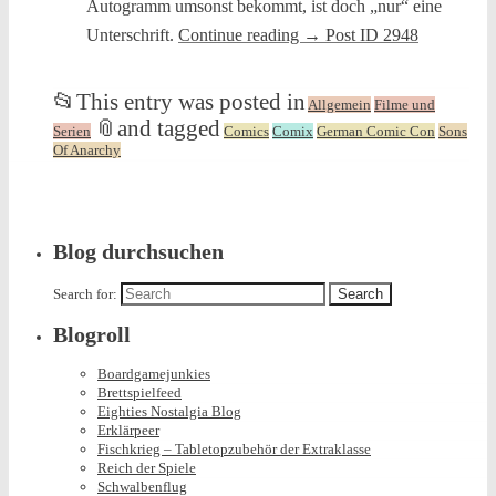
Autogramm umsonst bekommt, ist doch „nur“ eine
Unterschrift.
Continue reading
→
Post ID 2948
📂
This entry was posted in
Allgemein
Filme und
📎
and tagged
Serien
Comics
Comix
German Comic Con
Sons
Of Anarchy
Blog durchsuchen
Search for:
Blogroll
Boardgamejunkies
Brettspielfeed
Eighties Nostalgia Blog
Erklärpeer
Fischkrieg – Tabletopzubehör der Extraklasse
Reich der Spiele
Schwalbenflug