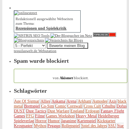
Redaktionell ausgewählte Webseiten
zum Thema:
Rezensionen und Spielekritik
tequilaswelt.de Webutation
Spam wurde blockiert
154.314 Spam
von
Akismet
blockiert.
Schlagwörter
Age Of Sigmar
Allies
Ankama
Arena
Arkham
Asmodee
Axis
black
metal
Brettspiel
Co-Sim
Comic
Cornwall
Cross Cult
Cthulhu
Dofus
DUST
Dust Tactics
Dust Warfare
England
Erdogan
Fantasy Flight
Games
FFG
Filme
Games Workshop
Heavy Metal
Heidelberger
Spieleverlag
Horror
Humor
Japanime
Kartenspiel
Kickstarter
Krosmaster
Mythos
Pegasus
Rollenspiel
Spiel des Jahres
SSU
Star