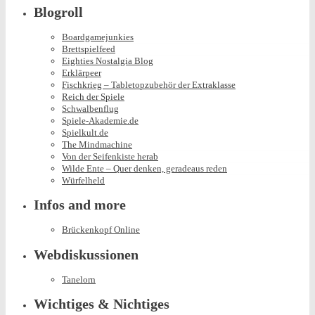
Blogroll
Boardgamejunkies
Brettspielfeed
Eighties Nostalgia Blog
Erklärpeer
Fischkrieg – Tabletopzubehör der Extraklasse
Reich der Spiele
Schwalbenflug
Spiele-Akademie.de
Spielkult.de
The Mindmachine
Von der Seifenkiste herab
Wilde Ente – Quer denken, geradeaus reden
Würfelheld
Infos and more
Brückenkopf Online
Webdiskussionen
Tanelorn
Wichtiges & Nichtiges