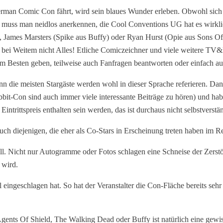
erman Comic Con fährt, wird sein blaues Wunder erleben. Obwohl sich
muss man neidlos anerkennen, die Cool Conventions UG hat es wirklic
 James Marsters (Spike aus Buffy) oder Ryan Hurst (Opie aus Sons Of 
bei Weitem nicht Alles! Etliche Comiczeichner und viele weitere TV&M
um Besten geben, teilweise auch Fanfragen beantworten oder einfach 
nn die meisten Stargäste werden wohl in dieser Sprache referieren. Dan
bit-Con sind auch immer viele interessante Beiträge zu hören) und hab
ntrittspreis enthalten sein werden, das ist durchaus nicht selbstverstän
auch diejenigen, die eher als Co-Stars in Erscheinung treten haben im Reg
. Nicht nur Autogramme oder Fotos schlagen eine Schneise der Zerstö
 wird.
 eingeschlagen hat. So hat der Veranstalter die Con-Fläche bereits s
gents Of Shield, The Walking Dead oder Buffy ist natürlich eine gew