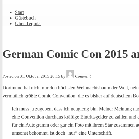
Shrunk
Expand
Primary
Start
Navigation
Gästebuch
Über Tequila
German Comic Con 2015 a
Tequila
Posted on
31. Oktober 2015 20:15
by
Comment
Dortmund hat nicht nur den höchsten Weihnachtsbaum der Welt, nein,
vermutlich größte Comic Convention, die es bisher auf deutschem Bo
Ich muss ja zugeben, dass ich neugierig bin. Meiner Meinung na
eine Convention durchaus kräftige Eintrittsgelder zu zahlen und 
für ein Autogramm oder gar ein Foto mit ihrem Star zusammen au
umsonst bekommt, ist doch „nur“ eine Unterschrift.