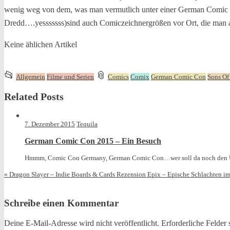
wenig weg von dem, was man vermutlich unter einer German Comic Co
Dredd….yesssssss)sind auch Comiczeichnergrößen vor Ort, die man a
Keine ählichen Artikel
This
and
📂
📎
Allgemein
Filme und Serien
Comics
Comix
German Comic Con
Sons Of
entry
tagged
Related Posts
was
posted
in
7. Dezember 2015
Tequila
German Comic Con 2015 – Ein Besuch
Hmmm, Comic Con Germany, German Comic Con…wer soll da noch den Übe
«
Dragon Slayer – Indie Boards & Cards Rezension
Epix – Epische Schlachten i
Schreibe einen Kommentar
Deine E-Mail-Adresse wird nicht veröffentlicht.
Erforderliche Felder 