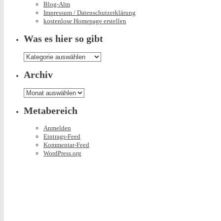
Blog-Alm
Impressum / Datenschutzerklärung
kostenlose Homepage erstellen
Was es hier so gibt
Was
es
hier
Archiv
so
gibt
Archiv
Metabereich
Anmelden
Eintrags-Feed
Kommentar-Feed
WordPress.org