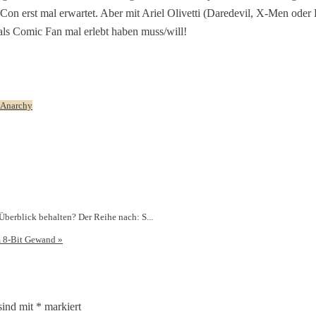
n erst mal erwartet. Aber mit Ariel Olivetti (Daredevil, X-Men ode
ls Comic Fan mal erlebt haben muss/will!
 Anarchy
rblick behalten? Der Reihe nach: S...
m 8-Bit Gewand
»
sind mit
*
markiert