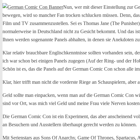
Nun, wer mit dieser Einstellung zur G
bewegen, wird so mancher Fan trocken schlucken müssen. Denn, das 
Film und TV zusammenzustellen. Sei es Thomas Jane (The Punisher),
normalerweise in Deutschland nicht zu Gesicht bekommt. Und das ist 
Ihnen werden sogenannte Panels abhalten, in denen sie Anekdoten z
Klar relativ brauchbare Englischkenntnisse sollten vorhanden sein, de
ich war schon bei einigen Panels zugegen (Auf der Ring- und der Hob
Schön ist es, das die Panels auf der German Comic Con schon alle im Ei
Klar, hier trifft man nicht die vorderste Riege an Schauspielern, aber 
Geld sollte man einpacken, wenn man auf die German Comic Con will
sind vor Ort, was mich viel Geld und meine Frau viele Nerven kosten
Die German Comic Con ist ein Experiment, das aber anscheinend voll
an Besuchern und Ausstellern überhaupt gerecht werden zu können.
Mit Serienstars aus Sons Of Anarchy, Game Of Thrones, Spartacus, A