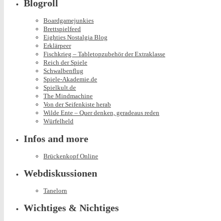
Blogroll
Boardgamejunkies
Brettspielfeed
Eighties Nostalgia Blog
Erklärpeer
Fischkrieg – Tabletopzubehör der Extraklasse
Reich der Spiele
Schwalbenflug
Spiele-Akademie.de
Spielkult.de
The Mindmachine
Von der Seifenkiste herab
Wilde Ente – Quer denken, geradeaus reden
Würfelheld
Infos and more
Brückenkopf Online
Webdiskussionen
Tanelorn
Wichtiges & Nichtiges