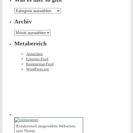
Was
es
hier
Archiv
so
gibt
Archiv
Metabereich
Anmelden
Eintrags-Feed
Kommentar-Feed
WordPress.org
Redaktionell ausgewählte Webseiten
zum Thema: