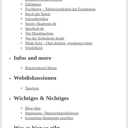
Erklärpeer
Fischkrieg – Tabletopzubehör der Extraklasse
Reich der Spiele
Schwalbenflug
Spiele-Akademie.de
Spielkult.de
The Mindmachine
Von der Seifenkiste herab
Wilde Ente – Quer denken, geradeaus reden
Würfelheld
Infos and more
Brückenkopf Online
Webdiskussionen
Tanelorn
Wichtiges & Nichtiges
Blog-Alm
Impressum / Datenschutzerklärung
kostenlose Homepage erstellen
Was es hier so gibt