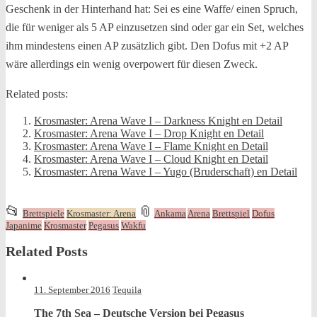
Geschenk in der Hinterhand hat: Sei es eine Waffe/ einen Spruch,
die für weniger als 5 AP einzusetzen sind oder gar ein Set, welches
ihm mindestens einen AP zusätzlich gibt. Den Dofus mit +2 AP
wäre allerdings ein wenig overpowert für diesen Zweck.
Related posts:
Krosmaster: Arena Wave I – Darkness Knight en Detail
Krosmaster: Arena Wave I – Drop Knight en Detail
Krosmaster: Arena Wave I – Flame Knight en Detail
Krosmaster: Arena Wave I – Cloud Knight en Detail
Krosmaster: Arena Wave I – Yugo (Bruderschaft) en Detail
This
and
📂
📎
Brettspiele
Krosmaster: Arena
Ankama
Arena
Brettspiel
Dofus
entry
tagged
Japanime
Krosmaster
Pegasus
Wakfu
was
Related Posts
posted
in
11. September 2016
Tequila
The 7th Sea – Deutsche Version bei Pegasus