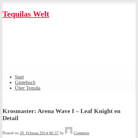
Skip
to
Tequilas Welt
content
Shrunk
Expand
Primary
Start
Navigation
Gästebuch
Über Tequila
Krosmaster: Arena Wave I – Leaf Knight en
Detail
Tequila
Posted on
20. Februar 2014 06:37
by
Comment