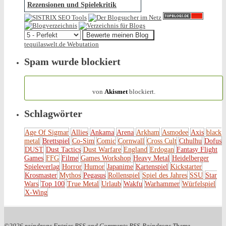
Rezensionen und Spielekritik
tequilaswelt.de Webutation
Spam wurde blockiert
154.321 Spam
von
Akismet
blockiert.
Schlagwörter
Age Of Sigmar
Allies
Ankama
Arena
Arkham
Asmodee
Axis
black
metal
Brettspiel
Co-Sim
Comic
Cornwall
Cross Cult
Cthulhu
Dofus
DUST
Dust Tactics
Dust Warfare
England
Erdogan
Fantasy Flight
Games
FFG
Filme
Games Workshop
Heavy Metal
Heidelberger
Spieleverlag
Horror
Humor
Japanime
Kartenspiel
Kickstarter
Krosmaster
Mythos
Pegasus
Rollenspiel
Spiel des Jahres
SSU
Star
Wars
Top 100
True Metal
Urlaub
Wakfu
Warhammer
Würfelspiel
X-Wing
©2026 raindrops
Entries RSS
and
Comments RSS
Raindrops Theme