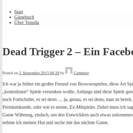
Shrunk
Expand
Primary
Start
Navigation
Gästebuch
Über Tequila
Dead Trigger 2 – Ein Faceb
Tequila
Posted on
2. September 2015 06:28
by
Comment
Ich war ja früher ein großer Freund von Browserspielen, diese Art S
„kostenlosen“ Spiele versenken wollte. Anfangs sind diese Spiele gene
noch Fortschritte, es sei denn … ja, genau, es sei denn, man ist ber
Premiumkunde, oder wie es nenne, Ex-Mitspieler. Dabei muss ich sagen
Game Währung, einfach, um den Entwicklern auch etwas zukommen zu 
nehme ich meinen Hut und suche mir das nächste Game.