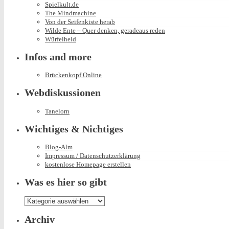
Spielkult.de
The Mindmachine
Von der Seifenkiste herab
Wilde Ente – Quer denken, geradeaus reden
Würfelheld
Infos and more
Brückenkopf Online
Webdiskussionen
Tanelorn
Wichtiges & Nichtiges
Blog-Alm
Impressum / Datenschutzerklärung
kostenlose Homepage erstellen
Was es hier so gibt
Was
es
hier
Archiv
so