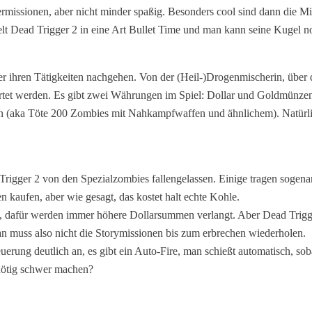
termissionen, aber nicht minder spaßig. Besonders cool sind dann die 
t Dead Trigger 2 in eine Art Bullet Time und man kann seine Kugel no
elfer ihren Tätigkeiten nachgehen. Von der (Heil-)Drogenmischerin, üb
tet werden. Es gibt zwei Währungen im Spiel: Dollar und Goldmünzen. 
en (aka Töte 200 Zombies mit Nahkampfwaffen und ähnlichem). Natürli
rigger 2 von den Spezialzombies fallengelassen. Einige tragen sogena
 kaufen, aber wie gesagt, das kostet halt echte Kohle.
lt, dafür werden immer höhere Dollarsummen verlangt. Aber Dead Trigg
n muss also nicht die Storymissionen bis zum erbrechen wiederholen.
uerung deutlich an, es gibt ein Auto-Fire, man schießt automatisch, s
nnötig schwer machen?