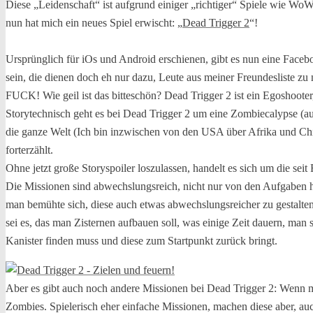
Diese „Leidenschaft“ ist aufgrund einiger „richtiger“ Spiele wie Wo
nun hat mich ein neues Spiel erwischt: „
Dead Trigger 2
“!
Ursprünglich für iOs und Android erschienen, gibt es nun eine Faceb
sein, die dienen doch eh nur dazu, Leute aus meiner Freundesliste zu
FUCK! Wie geil ist das bitteschön? Dead Trigger 2 ist ein Egoshooter,
Storytechnisch geht es bei Dead Trigger 2 um eine Zombiecalypse (aus
die ganze Welt (Ich bin inzwischen von den USA über Afrika und Chin
forterzählt.
Ohne jetzt große Storyspoiler loszulassen, handelt es sich um die seit
Die Missionen sind abwechslungsreich, nicht nur von den Aufgaben he
man bemühte sich, diese auch etwas abwechslungsreicher zu gestalten
sei es, das man Zisternen aufbauen soll, was einige Zeit dauern, man
Kanister finden muss und diese zum Startpunkt zurück bringt.
Aber es gibt auch noch andere Missionen bei Dead Trigger 2: Wenn m
Zombies. Spielerisch eher einfache Missionen, machen diese aber, 