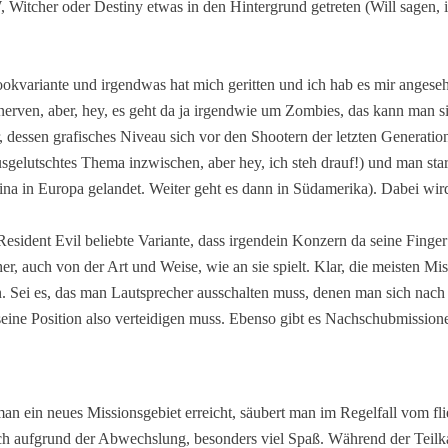
W, Witcher oder Destiny etwas in den Hintergrund getreten (Will sagen,
ookvariante und irgendwas hat mich geritten und ich hab es mir anges
 nerven, aber, hey, es geht da ja irgendwie um Zombies, das kann man s
 dessen grafisches Niveau sich vor den Shootern der letzten Generation
gelutschtes Thema inzwischen, aber hey, ich steh drauf!) und man start
a in Europa gelandet. Weiter geht es dann in Südamerika). Dabei wird
 Resident Evil beliebte Variante, dass irgendein Konzern da seine Finger
r, auch von der Art und Weise, wie an sie spielt. Klar, die meisten M
. Sei es, das man Lautsprecher ausschalten muss, denen man sich nach 
 seine Position also verteidigen muss. Ebenso gibt es Nachschubmissio
an ein neues Missionsgebiet erreicht, säubert man im Regelfall vom f
auch aufgrund der Abwechslung, besonders viel Spaß. Während der Tei