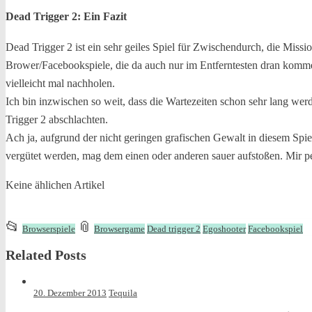
Dead Trigger 2: Ein Fazit
Dead Trigger 2 ist ein sehr geiles Spiel für Zwischendurch, die Miss
Brower/Facebookspiele, die da auch nur im Entferntesten dran kommen,
vielleicht mal nachholen.
Ich bin inzwischen so weit, dass die Wartezeiten schon sehr lang we
Trigger 2 abschlachten.
Ach ja, aufgrund der nicht geringen grafischen Gewalt in diesem Spi
vergütet werden, mag dem einen oder anderen sauer aufstoßen. Mir pe
Keine ählichen Artikel
This
and
📂
📎
Browserspiele
Browsergame
Dead trigger 2
Egoshooter
Facebookspiel
entry
tagged
Related Posts
was
posted
in
20. Dezember 2013
Tequila