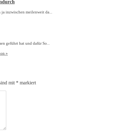
endurch
 ja inzwischen meilenweit da...
en geführt hat und dafür So...
ion
»
sind mit
*
markiert