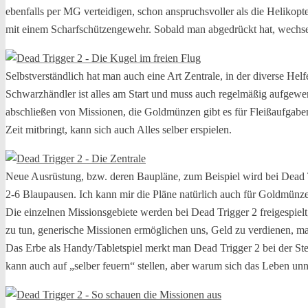
ebenfalls per MG verteidigen, schon anspruchsvoller als die Helikop
mit einem Scharfschützengewehr. Sobald man abgedrückt hat, wechsel
Selbstverständlich hat man auch eine Art Zentrale, in der diverse H
Schwarzhändler ist alles am Start und muss auch regelmäßig aufgewer
abschließen von Missionen, die Goldmünzen gibt es für Fleißaufgab
Zeit mitbringt, kann sich auch Alles selber erspielen.
Neue Ausrüstung, bzw. deren Baupläne, zum Beispiel wird bei Dead T
2-6 Blaupausen. Ich kann mir die Pläne natürlich auch für Goldmünzen
Die einzelnen Missionsgebiete werden bei Dead Trigger 2 freigespie
zu tun, generische Missionen ermöglichen uns, Geld zu verdienen, ma
Das Erbe als Handy/Tabletspiel merkt man Dead Trigger 2 bei der Ste
kann auch auf „selber feuern“ stellen, aber warum sich das Leben u