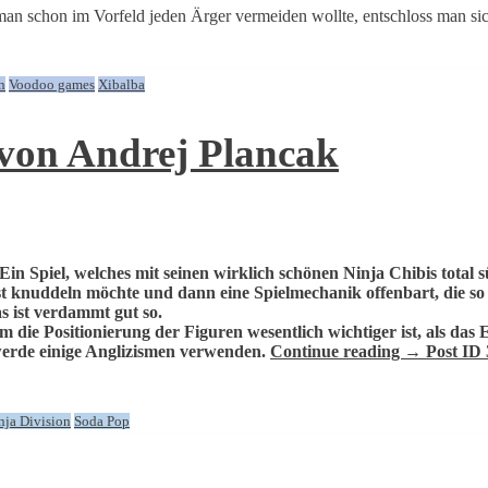
man schon im Vorfeld jeden Ärger vermeiden wollte, entschloss man s
n
Voodoo games
Xibalba
 von Andrej Plancak
Ein Spiel, welches mit seinen wirklich schönen Ninja Chibis total
knuddeln möchte und dann eine Spielmechanik offenbart, die so br
 ist verdammt gut so.
dem die Positionierung der Figuren wesentlich wichtiger ist, als das
werde einige Anglizismen verwenden.
Continue reading
→
Post ID 
nja Division
Soda Pop