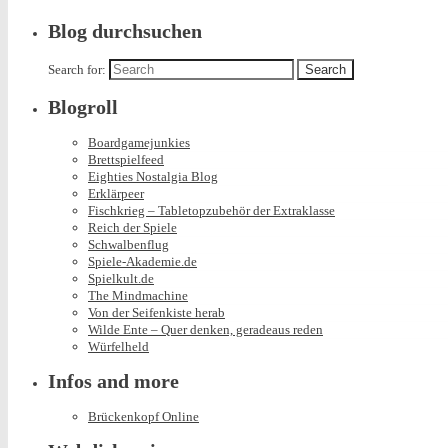
Blog durchsuchen
Search for:
Blogroll
Boardgamejunkies
Brettspielfeed
Eighties Nostalgia Blog
Erklärpeer
Fischkrieg – Tabletopzubehör der Extraklasse
Reich der Spiele
Schwalbenflug
Spiele-Akademie.de
Spielkult.de
The Mindmachine
Von der Seifenkiste herab
Wilde Ente – Quer denken, geradeaus reden
Würfelheld
Infos and more
Brückenkopf Online