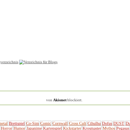
154.316 Spam
von
Akismet
blockiert.
metal
Brettspiel
Co-Sim
Comic
Cornwall
Cross Cult
Cthulhu
Dofus
DUST
Du
Horror
Humor
Japanime
Kartenspiel
Kickstarter
Krosmaster
Mythos
Pegasus