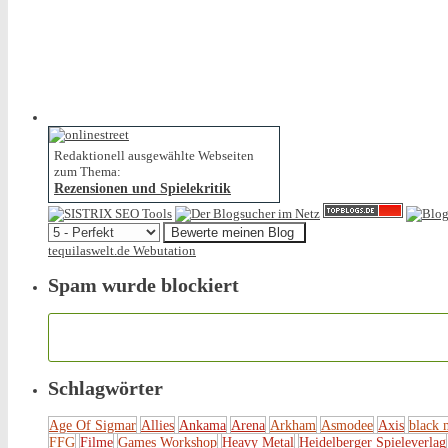
Redaktionell ausgewählte Webseiten
zum Thema:
Rezensionen und Spielekritik
tequilaswelt.de Webutation
Spam wurde blockiert
Schlagwörter
Age Of Sigmar
Allies
Ankama
Arena
Arkham
Asmodee
Axis
black 
FFG
Filme
Games Workshop
Heavy Metal
Heidelberger Spieleverlag