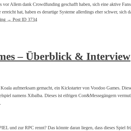
e es vor Allem dank Crowdfunding geschafft haben, sich eine aktive Fan
r erreicht hat, haben es derartige Systeme allerdings eher schwer, sic
ding
→
Post ID 3734
es – Überblick & Interview
ore Koala aufmerksam gemacht, ein Kickstarter von Voodoo Games. Die
felspiel namens Xibalba. Dieses ist eifrigen Con&Messegängern vermut
.
 SPIEL und zur RPC rennt? Das könnte daran liegen, dass dieses Spiel 