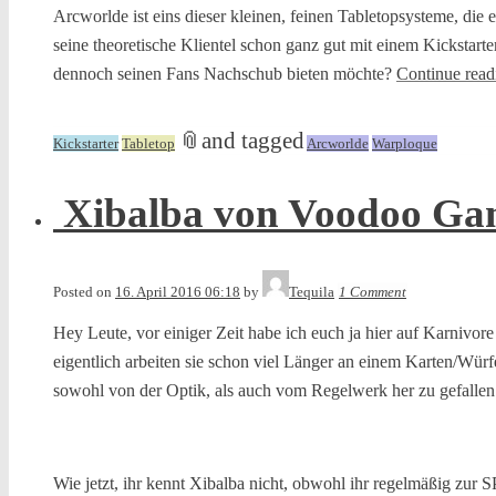
Arcworlde ist eins dieser kleinen, feinen Tabletopsysteme, di
seine theoretische Klientel schon ganz gut mit einem Kickstarte
dennoch seinen Fans Nachschub bieten möchte?
Continue rea
📎
and tagged
Kickstarter
Tabletop
Arcworlde
Warploque
Xibalba von Voodoo Gam
Posted on
16. April 2016 06:18
by
Tequila
1 Comment
Hey Leute, vor einiger Zeit habe ich euch ja hier auf Karniv
eigentlich arbeiten sie schon viel Länger an einem Karten/Wür
sowohl von der Optik, als auch vom Regelwerk her zu gefallen
Wie jetzt, ihr kennt Xibalba nicht, obwohl ihr regelmäßig zur