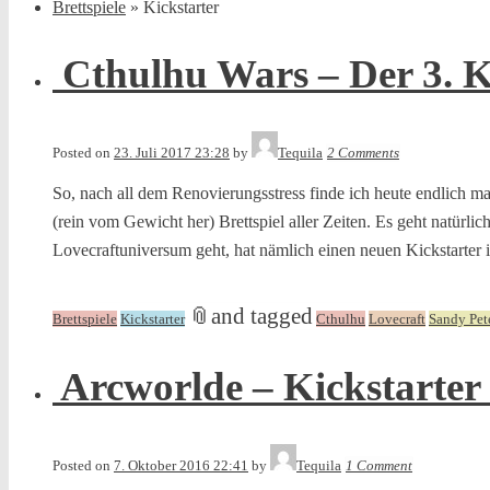
Brettspiele
»
Kickstarter
Cthulhu Wars – Der 3. Ki
Posted on
23. Juli 2017 23:28
by
Tequila
2 Comments
So, nach all dem Renovierungsstress finde ich heute endlich ma
(rein vom Gewicht her) Brettspiel aller Zeiten. Es geht natürl
Lovecraftuniversum geht, hat nämlich einen neuen Kickstarter 
📎
and tagged
Brettspiele
Kickstarter
Cthulhu
Lovecraft
Sandy Pet
Arcworlde – Kickstarter N
Posted on
7. Oktober 2016 22:41
by
Tequila
1 Comment