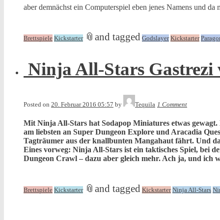
aber demnächst ein Computerspiel eben jenes Namens und da 
📎
and tagged
Brettspiele
Kickstarter
Godslayer
Kickstarter
Parago
Ninja All-Stars Gastrezi
Posted on
20. Februar 2016 05:57
by
Tequila
1 Comment
Mit Ninja All-Stars hat Sodapop Miniatures etwas gewagt. 
am liebsten an Super Dungeon Explore und Aracadia Quest 
Tagträumer aus der knallbunten Mangahaut fährt. Und das
Eines vorweg: Ninja All-Stars ist ein taktisches Spiel, bei 
Dungeon Crawl – dazu aber gleich mehr. Ach ja, und ich 
📎
and tagged
Brettspiele
Kickstarter
Kickstarter
Ninja All-Stars
Ni