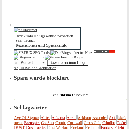
Redaktionell ausgewählte Webseiten
zum Thema:
Rezensionen und Spielekritik
tequilaswelt.de Webutation
Spam wurde blockiert
154.319 Spam
von
Akismet
blockiert.
Schlagwörter
Age Of Sigmar
Allies
Ankama
Arena
Arkham
Asmodee
Axis
black
metal
Brettspiel
Co-Sim
Comic
Cornwall
Cross Cult
Cthulhu
Dofus
DUST
Dust Tactics
Dust Warfare
England
Erdogan
Fantasy Flight