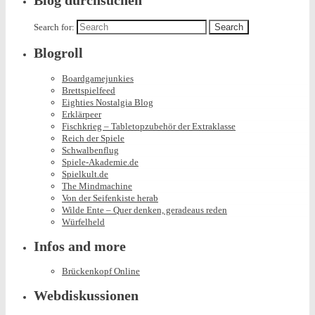
Blog durchsuchen
Search for:
Blogroll
Boardgamejunkies
Brettspielfeed
Eighties Nostalgia Blog
Erklärpeer
Fischkrieg – Tabletopzubehör der Extraklasse
Reich der Spiele
Schwalbenflug
Spiele-Akademie.de
Spielkult.de
The Mindmachine
Von der Seifenkiste herab
Wilde Ente – Quer denken, geradeaus reden
Würfelheld
Infos and more
Brückenkopf Online
Webdiskussionen