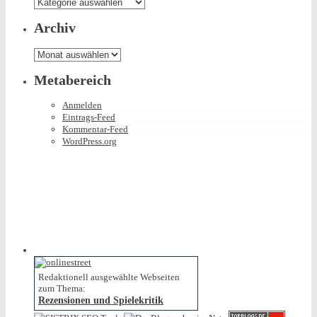
Was
es
hier
Archiv
so
gibt
Archiv
Metabereich
Anmelden
Eintrags-Feed
Kommentar-Feed
WordPress.org
Redaktionell ausgewählte Webseiten
zum Thema:
Rezensionen und Spielekritik