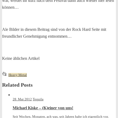
war, werdet ihr kurz nach dem Festival dann auch wieder hier lesen
können…
Ale Bilder in diesem Beitrag sind von der Rock Hard Seite mit
freundlicher Genehmigung entnommen…
Keine ählichen Artikel
This
📂
Heavy Metal
entry
Related Posts
was
posted
in
28. Mai 2012
Tequila
Michael Kiske – (K)einer von uns!
Seit Wochen, Monaten, ach was, seit Jahren habe ich eigentlich vor,