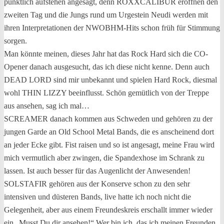
pünktlich aufstehen angesagt, denn ROXXCALIBUR eröffnen den
zweiten Tag und die Jungs rund um Urgestein Neudi werden mit
ihren Interpretationen der NWOBHM-Hits schon früh für Stimmung
sorgen.
Man könnte meinen, dieses Jahr hat das Rock Hard sich die CO-
Opener danach ausgesucht, das ich diese nicht kenne. Denn auch
DEAD LORD sind mir unbekannt und spielen Hard Rock, diesmal
wohl THIN LIZZY beeinflusst. Schön gemütlich von der Treppe
aus ansehen, sag ich mal…
SCREAMER danach kommen aus Schweden und gehören zu der
jungen Garde an Old School Metal Bands, die es anscheinend dort
an jeder Ecke gibt. Fist raisen und so ist angesagt, meine Frau wird
mich vermutlich aber zwingen, die Spandexhose im Schrank zu
lassen. Ist auch besser für das Augenlicht der Anwesenden!
SOLSTAFIR gehören aus der Konserve schon zu den sehr
intensiven und düsteren Bands, live hatte ich noch nicht die
Gelegenheit, aber aus einem Freundeskreis erschallt immer wieder
ein „Musst Du dir ansehen!“ Wer bin ich, das ich meinen Freunden