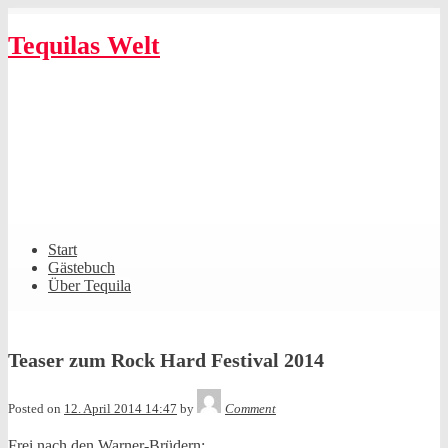
Skip
to
Tequilas Welt
content
Shrunk
Expand
Primary
Start
Navigation
Gästebuch
Über Tequila
Teaser zum Rock Hard Festival 2014
Tequila
Posted on
12. April 2014 14:47
by
Comment
Frei nach den Warner-Brüdern: