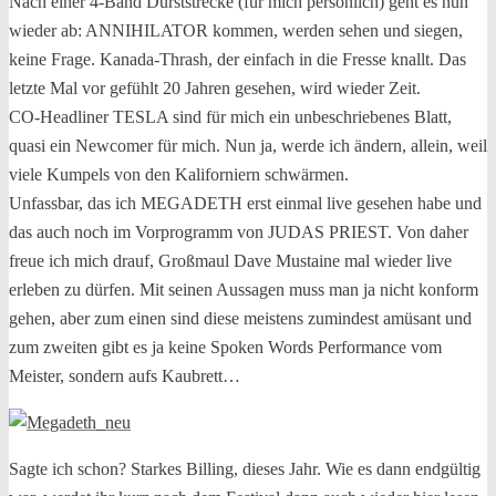
Nach einer 4-Band Durststrecke (für mich persönlich) geht es nun
wieder ab: ANNIHILATOR kommen, werden sehen und siegen,
keine Frage. Kanada-Thrash, der einfach in die Fresse knallt. Das
letzte Mal vor gefühlt 20 Jahren gesehen, wird wieder Zeit.
CO-Headliner TESLA sind für mich ein unbeschriebenes Blatt,
quasi ein Newcomer für mich. Nun ja, werde ich ändern, allein, weil
viele Kumpels von den Kaliforniern schwärmen.
Unfassbar, das ich MEGADETH erst einmal live gesehen habe und
das auch noch im Vorprogramm von JUDAS PRIEST. Von daher
freue ich mich drauf, Großmaul Dave Mustaine mal wieder live
erleben zu dürfen. Mit seinen Aussagen muss man ja nicht konform
gehen, aber zum einen sind diese meistens zumindest amüsant und
zum zweiten gibt es ja keine Spoken Words Performance vom
Meister, sondern aufs Kaubrett…
Sagte ich schon? Starkes Billing, dieses Jahr. Wie es dann endgültig