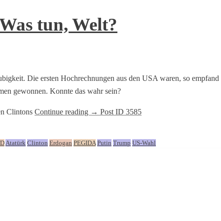
 Was tun, Welt?
äubigkeit. Die ersten Hochrechnungen aus den USA waren, so empfand i
immen gewonnen. Konnte das wahr sein?
en Clintons
Continue reading
→
Post ID 3585
fD
Atatürk
Clinton
Erdogan
PEGIDA
Putin
Trump
US-Wahl