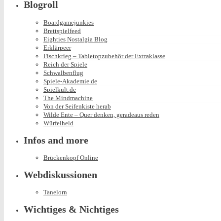
Blogroll
Boardgamejunkies
Brettspielfeed
Eighties Nostalgia Blog
Erklärpeer
Fischkrieg – Tabletopzubehör der Extraklasse
Reich der Spiele
Schwalbenflug
Spiele-Akademie.de
Spielkult.de
The Mindmachine
Von der Seifenkiste herab
Wilde Ente – Quer denken, geradeaus reden
Würfelheld
Infos and more
Brückenkopf Online
Webdiskussionen
Tanelorn
Wichtiges & Nichtiges