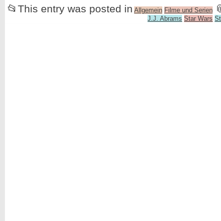
📂
This entry was posted in

Allgemein
Filme und Serien
J.J. Abrams
Star Wars
St