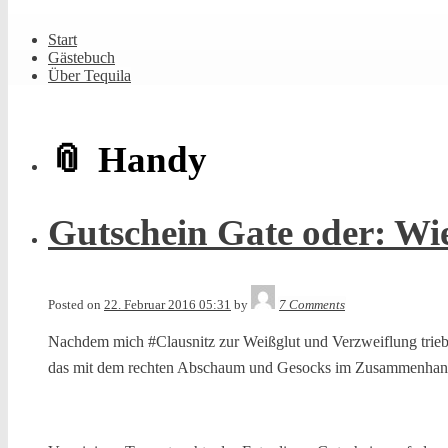
Shrunk
Expand
Primary
Start
Navigation
Gästebuch
Über Tequila
Handy
Gutschein Gate oder: W
Tequila
Posted on
22. Februar 2016 05:31
by
7 Comments
Nachdem mich #Clausnitz zur Weißglut und Verzweiflung trieb, 
das mit dem rechten Abschaum und Gesocks im Zusammenhang 