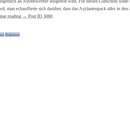
 angeblich an Asylbewerber ausgeteilt wird. Für diesen Gutschein soll
teil, man echauffierte sich darüber, dass das Asylantenpack alles in 
nue reading
→
Post ID 3080
pot
Refugees