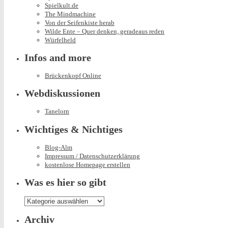
Spielkult.de
The Mindmachine
Von der Seifenkiste herab
Wilde Ente – Quer denken, geradeaus reden
Würfelheld
Infos and more
Brückenkopf Online
Webdiskussionen
Tanelorn
Wichtiges & Nichtiges
Blog-Alm
Impressum / Datenschutzerklärung
kostenlose Homepage erstellen
Was es hier so gibt
Was
es
hier
Archiv
so