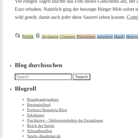
Vor einigen Tagen tauchte das Foto dieses Gutscheins auf, der
Euro erhalten. Natürlich ging der besorgte Bürger Mob sofort s
wild geteilt, damit auch jeder diese Sauerei sehen konnte.
Conti
This
and
📂
📎
Politik
Asylanten
Clausnitz
Flüchtlinge
gutschein
Handy
Honey
entry
tagged
was
posted
in
Blog durchsuchen
Search
for:
Blogroll
Boardgamejunkies
Brettspielfeed
Eighties Nostalgia Blog
Erklärpeer
Fischkrieg – Tabletopzubehör der Extraklasse
Reich der Spiele
Schwalbenflug
Spiele-Akademie.de