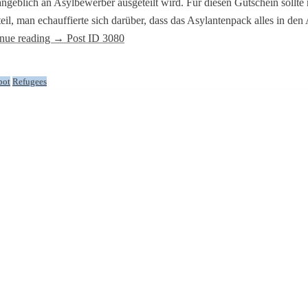
 angeblich an Asylbewerber ausgeteilt wird. Für diesen Gutschein soll
teil, man echauffierte sich darüber, dass das Asylantenpack alles in 
nue reading
→
Post ID 3080
pot
Refugees