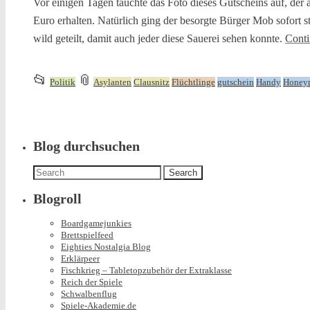
Vor einigen Tagen tauchte das Foto dieses Gutscheins auf, der
Euro erhalten. Natürlich ging der besorgte Bürger Mob sofort s
wild geteilt, damit auch jeder diese Sauerei sehen konnte.
Conti
This
and
📂
📎
Politik
Asylanten
Clausnitz
Flüchtlinge
gutschein
Handy
Honey
entry
tagged
was
posted
in
Blog durchsuchen
Search
for:
Blogroll
Boardgamejunkies
Brettspielfeed
Eighties Nostalgia Blog
Erklärpeer
Fischkrieg – Tabletopzubehör der Extraklasse
Reich der Spiele
Schwalbenflug
Spiele-Akademie.de