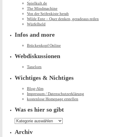
Spielkult.de
The Mindmachine
Von der Seifenkiste herab
Wilde Ente – Quer denken, geradeaus reden
Würfelheld
Infos and more
Brückenkopf Online
Webdiskussionen
Tanelorn
Wichtiges & Nichtiges
Blog-Alm
Impressum / Datenschutzerklärung
kostenlose Homepage erstellen
Was es hier so gibt
Was
es
hier
Archiv
so