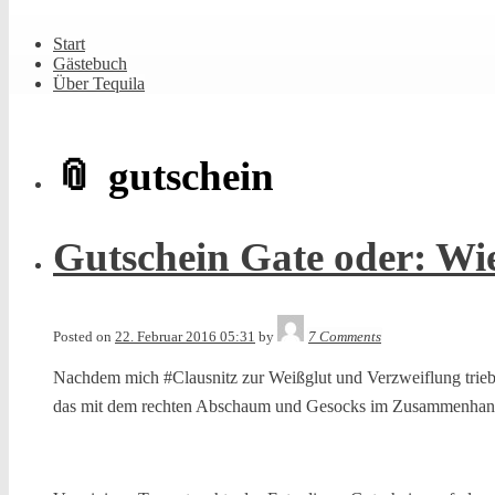
Shrunk
Expand
Primary
Start
Navigation
Gästebuch
Über Tequila
gutschein
Gutschein Gate oder: W
Tequila
Posted on
22. Februar 2016 05:31
by
7 Comments
Nachdem mich #Clausnitz zur Weißglut und Verzweiflung trieb, 
das mit dem rechten Abschaum und Gesocks im Zusammenhang 