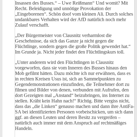
Insassen des Busses.“ – Uwe Reißmann“ Und womit? Mit
Recht. Beleidigung und unnötige Provokation der
„Eingeborenen“. Schön doof vom kleinen Ali. Durch solches
undankbares Verhalten wird der AfD natürlich noch mehr
Zulauf verschafft.
„Der Bürgermeister von Clausnitz verharmlost die
Geschehnisse, da sich das Ganze ja nicht gegen die
Flüchtlinge, sondern gegen die große Politik gewendet hat.“
Im Grunde ja. Nicht jeder findet den Flüchtlingskurs toll.
„Unter anderem wird den Flüchtlingen in Clausnitz
vorgeworfen, dass sie vom Inneren des Busses hinaus den
Mob gefilmt hätten. Dazu möchte ich nur erwähnen, dass es
in rechten Kreisen Usus ist, sich an Sammelpunkten zu
Gegendemonstrationen einzufinden, die Teilnehmer dort zu
filmen und Bilder von denen, verbunden mit Aufrufen, den
dort Gezeigten mal „Anstand“ beizubringen, ins Internet zu
stellen. Kräht kein Hahn nach!“ Richtig. Bitte vergiss nicht,
dass das „die Linken“ genauso machen und dann ihre AntiFa-
SA bei identifizierten Personen vorbeischicken, um sich dann
ggf. an diesen Leuten und deren Besitz zu vergreifen –
natürlich auch immer mit dem Anspruch auf rechtmäßiges
Handeln.