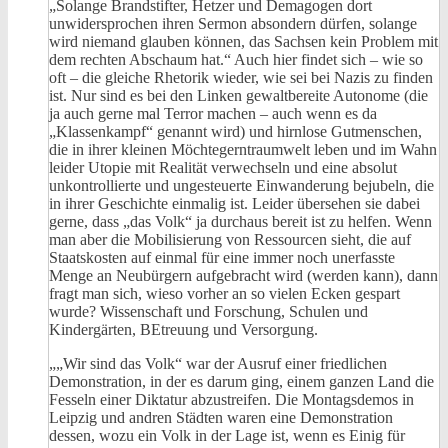
„Solange Brandstifter, Hetzer und Demagogen dort
unwidersprochen ihren Sermon absondern dürfen, solange
wird niemand glauben können, das Sachsen kein Problem mit
dem rechten Abschaum hat.“ Auch hier findet sich – wie so
oft – die gleiche Rhetorik wieder, wie sei bei Nazis zu finden
ist. Nur sind es bei den Linken gewaltbereite Autonome (die
ja auch gerne mal Terror machen – auch wenn es da
„Klassenkampf“ genannt wird) und hirnlose Gutmenschen,
die in ihrer kleinen Möchtegerntraumwelt leben und im Wahn
leider Utopie mit Realität verwechseln und eine absolut
unkontrollierte und ungesteuerte Einwanderung bejubeln, die
in ihrer Geschichte einmalig ist. Leider übersehen sie dabei
gerne, dass „das Volk“ ja durchaus bereit ist zu helfen. Wenn
man aber die Mobilisierung von Ressourcen sieht, die auf
Staatskosten auf einmal für eine immer noch unerfasste
Menge an Neubürgern aufgebracht wird (werden kann), dann
fragt man sich, wieso vorher an so vielen Ecken gespart
wurde? Wissenschaft und Forschung, Schulen und
Kindergärten, BEtreuung und Versorgung.
„„Wir sind das Volk“ war der Ausruf einer friedlichen
Demonstration, in der es darum ging, einem ganzen Land die
Fesseln einer Diktatur abzustreifen. Die Montagsdemos in
Leipzig und andren Städten waren eine Demonstration
dessen, wozu ein Volk in der Lage ist, wenn es Einig für