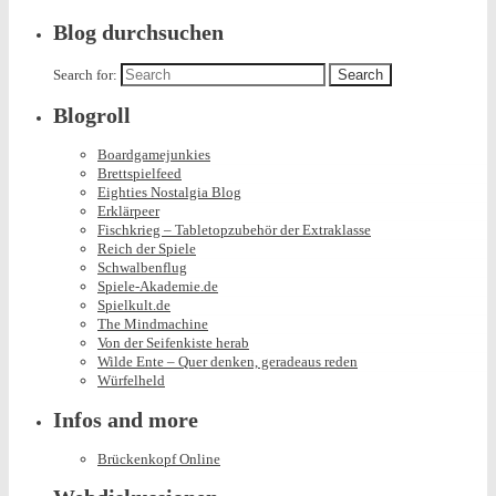
Blog durchsuchen
Search for:
Blogroll
Boardgamejunkies
Brettspielfeed
Eighties Nostalgia Blog
Erklärpeer
Fischkrieg – Tabletopzubehör der Extraklasse
Reich der Spiele
Schwalbenflug
Spiele-Akademie.de
Spielkult.de
The Mindmachine
Von der Seifenkiste herab
Wilde Ente – Quer denken, geradeaus reden
Würfelheld
Infos and more
Brückenkopf Online