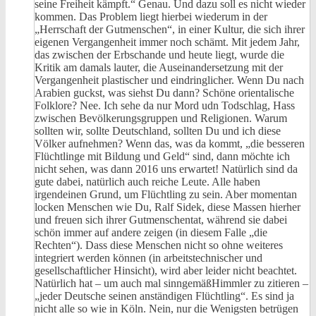
seine Freiheit kämpft.“ Genau. Und dazu soll es nicht wieder
kommen. Das Problem liegt hierbei wiederum in der
„Herrschaft der Gutmenschen“, in einer Kultur, die sich ihrer
eigenen Vergangenheit immer noch schämt. Mit jedem Jahr,
das zwischen der Erbschande und heute liegt, wurde die
Kritik am damals lauter, die Auseinandersetzung mit der
Vergangenheit plastischer und eindringlicher. Wenn Du nach
Arabien guckst, was siehst Du dann? Schöne orientalische
Folklore? Nee. Ich sehe da nur Mord udn Todschlag, Hass
zwischen Bevölkerungsgruppen und Religionen. Warum
sollten wir, sollte Deutschland, sollten Du und ich diese
Völker aufnehmen? Wenn das, was da kommt, „die besseren
Flüchtlinge mit Bildung und Geld“ sind, dann möchte ich
nicht sehen, was dann 2016 uns erwartet! Natürlich sind da
gute dabei, natürlich auch reiche Leute. Alle haben
irgendeinen Grund, um Flüchtling zu sein. Aber momentan
locken Menschen wie Du, Ralf Sidek, diese Massen hierher
und freuen sich ihrer Gutmenschentat, während sie dabei
schön immer auf andere zeigen (in diesem Falle „die
Rechten“). Dass diese Menschen nicht so ohne weiteres
integriert werden können (in arbeitstechnischer und
gesellschaftlicher Hinsicht), wird aber leider nicht beachtet.
Natürlich hat – um auch mal sinngemäßHimmler zu zitieren –
„jeder Deutsche seinen anständigen Flüchtling“. Es sind ja
nicht alle so wie in Köln. Nein, nur die Wenigsten betrügen