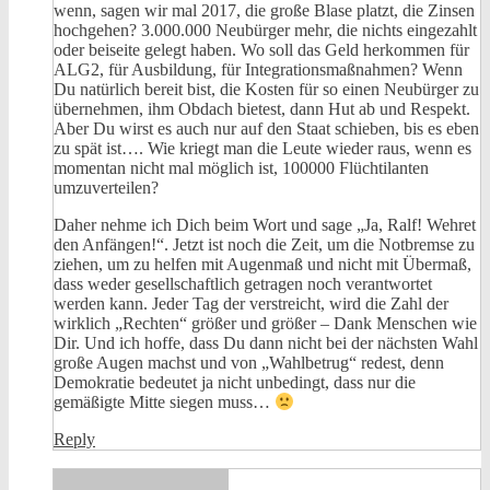
wenn, sagen wir mal 2017, die große Blase platzt, die Zinsen
hochgehen? 3.000.000 Neubürger mehr, die nichts eingezahlt
oder beiseite gelegt haben. Wo soll das Geld herkommen für
ALG2, für Ausbildung, für Integrationsmaßnahmen? Wenn
Du natürlich bereit bist, die Kosten für so einen Neubürger zu
übernehmen, ihm Obdach bietest, dann Hut ab und Respekt.
Aber Du wirst es auch nur auf den Staat schieben, bis es eben
zu spät ist…. Wie kriegt man die Leute wieder raus, wenn es
momentan nicht mal möglich ist, 100000 Flüchtilanten
umzuverteilen?
Daher nehme ich Dich beim Wort und sage „Ja, Ralf! Wehret
den Anfängen!“. Jetzt ist noch die Zeit, um die Notbremse zu
ziehen, um zu helfen mit Augenmaß und nicht mit Übermaß,
dass weder gesellschaftlich getragen noch verantwortet
werden kann. Jeder Tag der verstreicht, wird die Zahl der
wirklich „Rechten“ größer und größer – Dank Menschen wie
Dir. Und ich hoffe, dass Du dann nicht bei der nächsten Wahl
große Augen machst und von „Wahlbetrug“ redest, denn
Demokratie bedeutet ja nicht unbedingt, dass nur die
gemäßigte Mitte siegen muss…
Reply