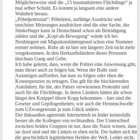
Möglicherweise sind die „15 traumatisierten Flüchtlinge“ ja
mal selber Schuld. Es kommt ja langsam eine andere
Wahrheit heraus.
„Pöbelpotenzial“: Pöbeleien, unflätige Ausdrücke und
unschöne Meinungen ausdrücken sind die eine Sache, der
Stinkefinger kann in Deutschland schon als Beleidigung
zählen und die „Kopf-ab-Bewegung“ würde ich bei
Neubürgern mit Migrationshintergrund schon eine Nummer
ernster nehmen. Rübe ab ist hier seit längerer Zeit nicht mehr
vorgekommen. In den Herkunftsländern dieser Personen
durchaus Gang und Gebe.
Ich habe gelernt, dass, wenn die Polizei eine Anweisung gibt,
man dieser auch zu folgen hat. Wenn der Bulle zum
Aussteigen auffordert, hat man zu folgen oder eben die
Konsequenzen zu ertragen. Das gilt für die blockierenden
Autofahrer, für die, des Patzes verwiesenen Protestler und
auch für die Flüchtlinge. In deren Ländern hätten die schon
längst den Knüppel übern Kopp bekommen – hier sind die
Gesetze und Gepflogenheiten, wie auch die Hemmschwelle
zum UZwangeinsatz ja zum Glück anders.
Der linksaußen agierende Internetmob ist leider keinesfalls
besser als die Kollegen von rechtsaußen. Der Unterschied
zwischen beiden Gruppen ist nur, dass die Nazis wissen, dass
sie doof sind und die Linken es eben nicht. Die halten sich für
die geschichtlich legitimierten Helden der Welt. Leider nicht.