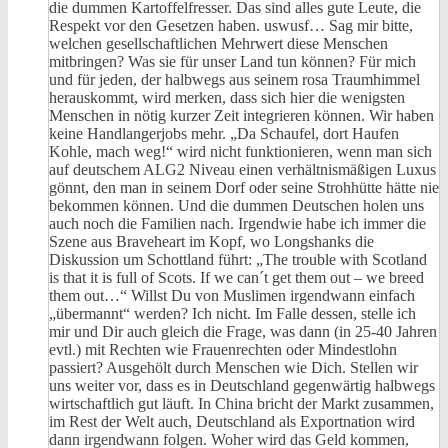
die dummen Kartoffelfresser. Das sind alles gute Leute, die
Respekt vor den Gesetzen haben. uswusf… Sag mir bitte,
welchen gesellschaftlichen Mehrwert diese Menschen
mitbringen? Was sie für unser Land tun können? Für mich
und für jeden, der halbwegs aus seinem rosa Traumhimmel
herauskommt, wird merken, dass sich hier die wenigsten
Menschen in nötig kurzer Zeit integrieren können. Wir haben
keine Handlangerjobs mehr. „Da Schaufel, dort Haufen
Kohle, mach weg!“ wird nicht funktionieren, wenn man sich
auf deutschem ALG2 Niveau einen verhältnismäßigen Luxus
gönnt, den man in seinem Dorf oder seine Strohhütte hätte nie
bekommen können. Und die dummen Deutschen holen uns
auch noch die Familien nach. Irgendwie habe ich immer die
Szene aus Braveheart im Kopf, wo Longshanks die
Diskussion um Schottland führt: „The trouble with Scotland
is that it is full of Scots. If we can´t get them out – we breed
them out…“ Willst Du von Muslimen irgendwann einfach
„übermannt“ werden? Ich nicht. Im Falle dessen, stelle ich
mir und Dir auch gleich die Frage, was dann (in 25-40 Jahren
evtl.) mit Rechten wie Frauenrechten oder Mindestlohn
passiert? Ausgehölt durch Menschen wie Dich. Stellen wir
uns weiter vor, dass es in Deutschland gegenwärtig halbwegs
wirtschaftlich gut läuft. In China bricht der Markt zusammen,
im Rest der Welt auch, Deutschland als Exportnation wird
dann irgendwann folgen. Woher wird das Geld kommen,