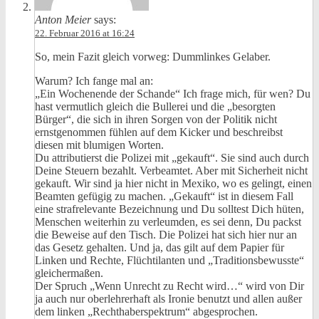
Anton Meier
says:
22. Februar 2016 at 16:24
So, mein Fazit gleich vorweg: Dummlinkes Gelaber.
Warum? Ich fange mal an:
„Ein Wochenende der Schande“ Ich frage mich, für wen? Du
hast vermutlich gleich die Bullerei und die „besorgten
Bürger“, die sich in ihren Sorgen von der Politik nicht
ernstgenommen fühlen auf dem Kicker und beschreibst
diesen mit blumigen Worten.
Du attributierst die Polizei mit „gekauft“. Sie sind auch durch
Deine Steuern bezahlt. Verbeamtet. Aber mit Sicherheit nicht
gekauft. Wir sind ja hier nicht in Mexiko, wo es gelingt, einen
Beamten gefügig zu machen. „Gekauft“ ist in diesem Fall
eine strafrelevante Bezeichnung und Du solltest Dich hüten,
Menschen weiterhin zu verleumden, es sei denn, Du packst
die Beweise auf den Tisch. Die Polizei hat sich hier nur an
das Gesetz gehalten. Und ja, das gilt auf dem Papier für
Linken und Rechte, Flüchtilanten und „Traditionsbewusste“
gleichermaßen.
Der Spruch „Wenn Unrecht zu Recht wird…“ wird von Dir
ja auch nur oberlehrerhaft als Ironie benutzt und allen außer
dem linken „Rechthaberspektrum“ abgesprochen.