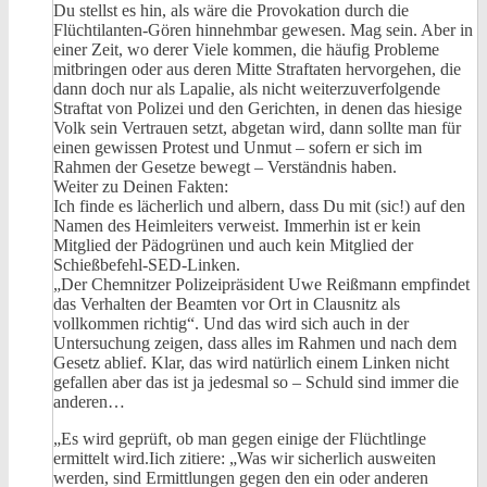
Du stellst es hin, als wäre die Provokation durch die
Flüchtilanten-Gören hinnehmbar gewesen. Mag sein. Aber in
einer Zeit, wo derer Viele kommen, die häufig Probleme
mitbringen oder aus deren Mitte Straftaten hervorgehen, die
dann doch nur als Lapalie, als nicht weiterzuverfolgende
Straftat von Polizei und den Gerichten, in denen das hiesige
Volk sein Vertrauen setzt, abgetan wird, dann sollte man für
einen gewissen Protest und Unmut – sofern er sich im
Rahmen der Gesetze bewegt – Verständnis haben.
Weiter zu Deinen Fakten:
Ich finde es lächerlich und albern, dass Du mit (sic!) auf den
Namen des Heimleiters verweist. Immerhin ist er kein
Mitglied der Pädogrünen und auch kein Mitglied der
Schießbefehl-SED-Linken.
„Der Chemnitzer Polizeipräsident Uwe Reißmann empfindet
das Verhalten der Beamten vor Ort in Clausnitz als
vollkommen richtig“. Und das wird sich auch in der
Untersuchung zeigen, dass alles im Rahmen und nach dem
Gesetz ablief. Klar, das wird natürlich einem Linken nicht
gefallen aber das ist ja jedesmal so – Schuld sind immer die
anderen…
„Es wird geprüft, ob man gegen einige der Flüchtlinge
ermittelt wird.Iich zitiere: „Was wir sicherlich ausweiten
werden, sind Ermittlungen gegen den ein oder anderen