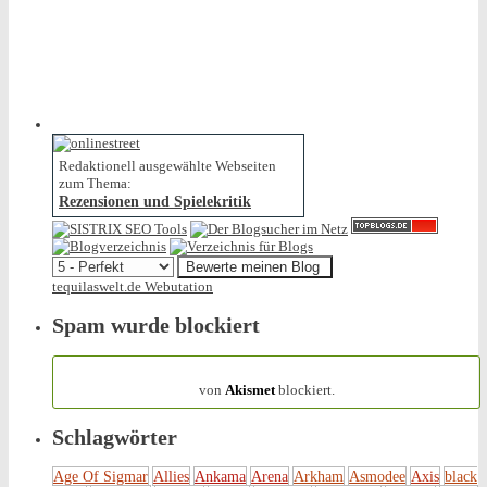
Redaktionell ausgewählte Webseiten
zum Thema:
Rezensionen und Spielekritik
tequilaswelt.de Webutation
Spam wurde blockiert
154.317 Spam
von
Akismet
blockiert.
Schlagwörter
Age Of Sigmar
Allies
Ankama
Arena
Arkham
Asmodee
Axis
black