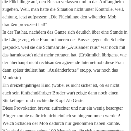
die Flüchtlinge auf, den Bus zu verlassen und in das Auffangheim
zugehen. Weil, man hatte die Situation nicht unter Kontrolle, weil,
achtung, jetzt aufpassen: „Die Flüchtlinge den wütenden Mob
draußen provoziert hat!“
In der Tat hat, nachdem das Ganze sich deutlich über eine Stunde in
die Länge zog, eine Frau im inneren des Busses gegen die Scheibe
gespuckt, weil sie die Schmährufe („Ausländer raus“ war noch mit
das harmloseste) nicht mehr ertragen hat. (Erbärmlich übrigens, wie
der überhaupt nicht rechtsaußen agierende Internetmob diese Frau
dann später tituliert hat: „Ausländerfotze“ etc.pp. war noch das
Mindeste)
Ein dreizehnjähriges Kind (wobei es nicht sicher ist, ob es nicht
auch sein fünfzehnjähriger Bruder war) zeigte dann noch einen
Stinkefinger und machte die Kopf Ab Geste.
Diese Provokation braver, aufrechter und nur ein wenig besorgter
Bürger konnte natürlich nicht einfach so hingenommen werden!
Welch Schaden der Mob dadurch nur genommen haben könnte.
Was sind dagegen schon 100 Menschen, die sich zusammenrotten