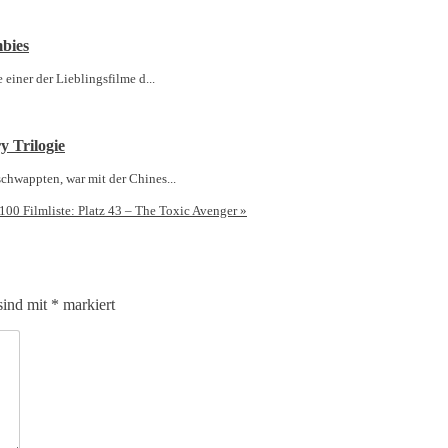
mbies
einer der Lieblingsfilme d...
y Trilogie
chwappten, war mit der Chines...
100 Filmliste: Platz 43 – The Toxic Avenger
»
sind mit
*
markiert