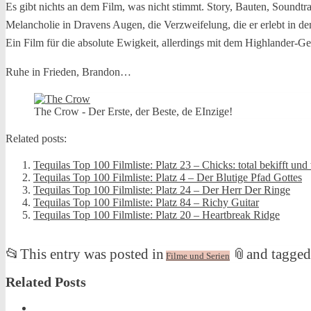
Es gibt nichts an dem Film, was nicht stimmt. Story, Bauten, Soundtra
Melancholie in Dravens Augen, die Verzweifelung, die er erlebt in 
Ein Film für die absolute Ewigkeit, allerdings mit dem Highlander-G
Ruhe in Frieden, Brandon…
The Crow - Der Erste, der Beste, de EInzige!
Related posts:
Tequilas Top 100 Filmliste: Platz 23 – Chicks: total bekifft und 
Tequilas Top 100 Filmliste: Platz 4 – Der Blutige Pfad Gottes
Tequilas Top 100 Filmliste: Platz 24 – Der Herr Der Ringe
Tequilas Top 100 Filmliste: Platz 84 – Richy Guitar
Tequilas Top 100 Filmliste: Platz 20 – Heartbreak Ridge
📂
This entry was posted in
📎
and tagged
Filme und Serien
Related Posts