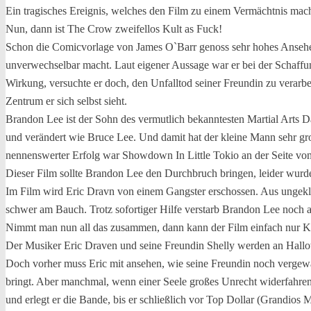
Ein tragisches Ereignis, welches den Film zu einem Vermächtnis mac
Nun, dann ist The Crow zweifellos Kult as Fuck!
Schon die Comicvorlage von James O`Barr genoss sehr hohes Ansehen 
unverwechselbar macht. Laut eigener Aussage war er bei der Schaffu
Wirkung, versuchte er doch, den Unfalltod seiner Freundin zu verarb
Zentrum er sich selbst sieht.
Brandon Lee ist der Sohn des vermutlich bekanntesten Martial Arts Da
und verändert wie Bruce Lee. Und damit hat der kleine Mann sehr gro
nennenswerter Erfolg war Showdown In Little Tokio an der Seite von
Dieser Film sollte Brandon Lee den Durchbruch bringen, leider wurde
Im Film wird Eric Dravn von einem Gangster erschossen. Aus ungeklä
schwer am Bauch. Trotz sofortiger Hilfe verstarb Brandon Lee noch
Nimmt man nun all das zusammen, dann kann der Film einfach nur Kult
Der Musiker Eric Draven und seine Freundin Shelly werden an Hallow
Doch vorher muss Eric mit ansehen, wie seine Freundin noch vergewal
bringt. Aber manchmal, wenn einer Seele großes Unrecht widerfahren
und erlegt er die Bande, bis er schließlich vor Top Dollar (Grandios