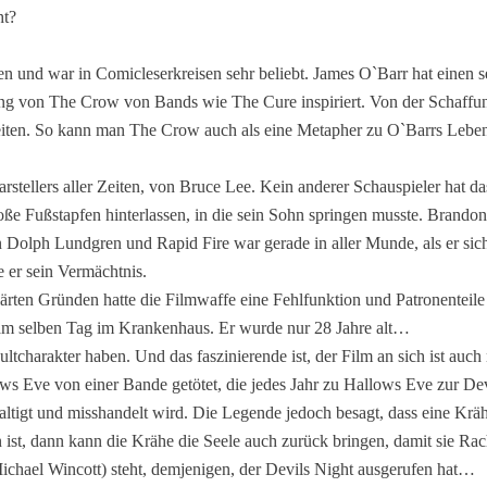
ht?
und war in Comicleserkreisen sehr beliebt. James O`Barr hat einen seh
ng von The Crow von Bands wie The Cure inspiriert. Von der Schaffung
eiten. So kann man The Crow auch als eine Metapher zu O`Barrs Leben s
rstellers aller Zeiten, von Bruce Lee. Kein anderer Schauspieler hat d
ße Fußstapfen hinterlassen, in die sein Sohn springen musste. Brandon 
 Dolph Lundgren und Rapid Fire war gerade in aller Munde, als er sich
 er sein Vermächtnis.
rten Gründen hatte die Filmwaffe eine Fehlfunktion und Patronenteil
 am selben Tag im Krankenhaus. Er wurde nur 28 Jahre alt…
charakter haben. Und das faszinierende ist, der Film an sich ist auch 
s Eve von einer Bande getötet, die jedes Jahr zu Hallows Eve zur Dev
tigt und misshandelt wird. Die Legende jedoch besagt, dass eine Kräh
 ist, dann kann die Krähe die Seele auch zurück bringen, damit sie Ra
 Michael Wincott) steht, demjenigen, der Devils Night ausgerufen hat…