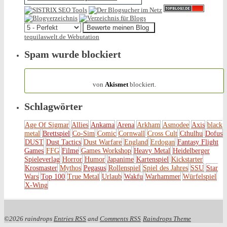
tequilaswelt.de Webutation
Spam wurde blockiert
154.314 Spam
von
Akismet
blockiert.
Schlagwörter
Age Of Sigmar
Allies
Ankama
Arena
Arkham
Asmodee
Axis
black
metal
Brettspiel
Co-Sim
Comic
Cornwall
Cross Cult
Cthulhu
Dofus
DUST
Dust Tactics
Dust Warfare
England
Erdogan
Fantasy Flight
Games
FFG
Filme
Games Workshop
Heavy Metal
Heidelberger
Spieleverlag
Horror
Humor
Japanime
Kartenspiel
Kickstarter
Krosmaster
Mythos
Pegasus
Rollenspiel
Spiel des Jahres
SSU
Star
Wars
Top 100
True Metal
Urlaub
Wakfu
Warhammer
Würfelspiel
X-Wing
©2026 raindrops
Entries RSS
and
Comments RSS
Raindrops Theme