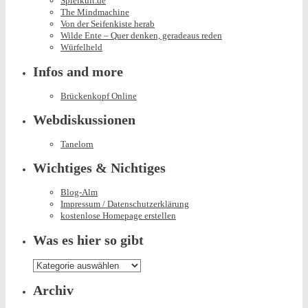
Spielkult.de
The Mindmachine
Von der Seifenkiste herab
Wilde Ente – Quer denken, geradeaus reden
Würfelheld
Infos and more
Brückenkopf Online
Webdiskussionen
Tanelorn
Wichtiges & Nichtiges
Blog-Alm
Impressum / Datenschutzerklärung
kostenlose Homepage erstellen
Was es hier so gibt
Was
es
hier
Archiv
so
gibt