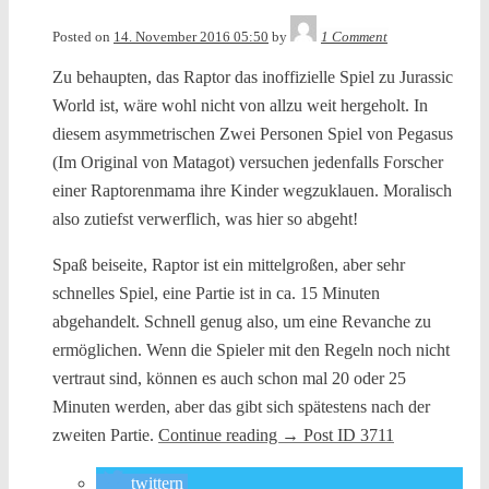
in
Tequila
Posted on
14. November 2016 05:50
by
1 Comment
Zu behaupten, das Raptor das inoffizielle Spiel zu Jurassic
World ist, wäre wohl nicht von allzu weit hergeholt. In
diesem asymmetrischen Zwei Personen Spiel von Pegasus
(Im Original von Matagot) versuchen jedenfalls Forscher
einer Raptorenmama ihre Kinder wegzuklauen. Moralisch
also zutiefst verwerflich, was hier so abgeht!
Spaß beiseite, Raptor ist ein mittelgroßen, aber sehr
schnelles Spiel, eine Partie ist in ca. 15 Minuten
abgehandelt. Schnell genug also, um eine Revanche zu
ermöglichen. Wenn die Spieler mit den Regeln noch nicht
vertraut sind, können es auch schon mal 20 oder 25
Minuten werden, aber das gibt sich spätestens nach der
zweiten Partie.
Continue reading
→
Post ID 3711
twittern