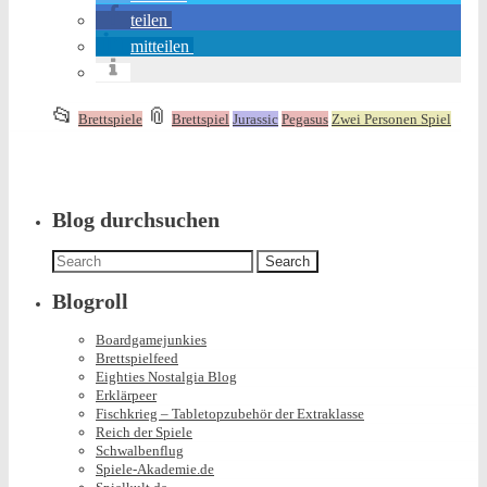
teilen
mitteilen
This
and
📂
📎
Brettspiele
Brettspiel
Jurassic
Pegasus
Zwei Personen Spiel
entry
tagged
was
posted
in
Blog durchsuchen
Search
for:
Blogroll
Boardgamejunkies
Brettspielfeed
Eighties Nostalgia Blog
Erklärpeer
Fischkrieg – Tabletopzubehör der Extraklasse
Reich der Spiele
Schwalbenflug
Spiele-Akademie.de