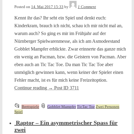
Tequila
Posted on
14. Mai 2017 15:33
by
1 Comment
Kennt ihr das? Ihr seht ein Spiel und denkt euch:
Kinderkram, brauch ich nicht, schau ich mir nicht mal an,
warum auch? So ging es mir im Frühjahr auf der
Nürnberger Spielwarenmesse, als ich am Asmodeestand
Gobblet Mampfer erblickte. Zwar erinnerte das ganze mich
ein wenig an Pacman, bzw. die Geistern von Pacman. Aber
eben auch an Tic Tac Toe. Da man Tic Tac Toe aber
unmöglich gewinnen kann, wenn keiner der Spieler einen
Fehler macht, ist es für mich keine Freizeitoption.
Continue reading
→
Post ID 3711
This
and
📂
📎
Brettspiele
Gobblet Mampfer
TicTac Toe
Zwei Personen
entry
tagged
Spiel
was
Raptor – Ein asymmetrischer Spass für
posted
zwei