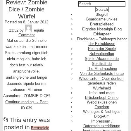
Review: Zombie
Dice / Zombie
Blogroll
Würfel
Boardgamejunkies
Posted on
8. Januar 2012
Brettspielfeed
Eighties Nostalgia Blog
23:52
by
Tequila
Erklärpeer
Comment
Fischkrieg – Tabletopzubehör
Mal so auf die Schnelle
der Extraklasse
was zocken…mit meiner
Reich der Spiele
Spielsammlung eigentlich
Schwalbenflug
Spiele-Akademie.de
nicht möglich, habe ich
Spielkult.de
doch fast nur relativ
The Mindmachine
anspruchsvolle,
Von der Seifenkiste herab
umfangreiche und länger
Wilde Ente – Quer denken,
geradeaus reden
dauernde Spiele bei mir
Würfelheld
zuhause. Mit einer
Infos and more
Ausnahme: ZOMBIE DICE!
Brückenkopf Online
Continue reading
→
Post
Webdiskussionen
Tanelorn
ID 639
Wichtiges & Nichtiges
Blog-Alm
📂
This entry was
Impressum /
posted in
Datenschutzerklärung
Brettspiele
kostenlose Homepage