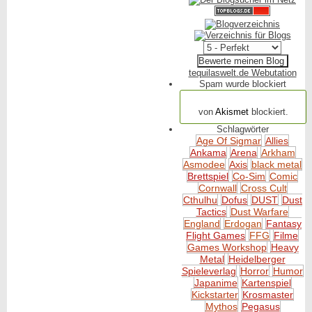
tequilaswelt.de Webutation
Spam wurde blockiert
154.319 Spam
von
Akismet
blockiert.
Schlagwörter
Age Of Sigmar
Allies
Ankama
Arena
Arkham
Asmodee
Axis
black metal
Brettspiel
Co-Sim
Comic
Cornwall
Cross Cult
Cthulhu
Dofus
DUST
Dust
Tactics
Dust Warfare
England
Erdogan
Fantasy
Flight Games
FFG
Filme
Games Workshop
Heavy
Metal
Heidelberger
Spieleverlag
Horror
Humor
Japanime
Kartenspiel
Kickstarter
Krosmaster
Mythos
Pegasus