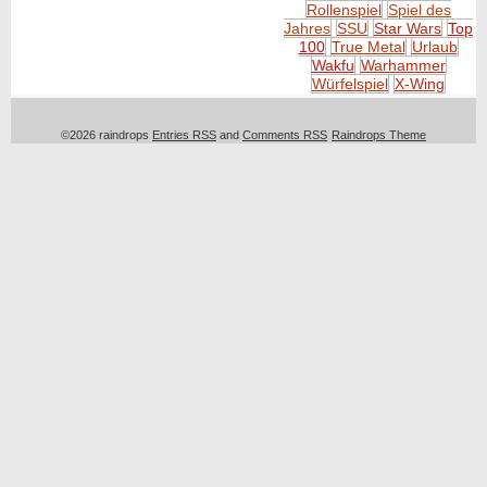
Rollenspiel
Spiel des
Jahres
SSU
Star Wars
Top
100
True Metal
Urlaub
Wakfu
Warhammer
Würfelspiel
X-Wing
©2026 raindrops
Entries RSS
and
Comments RSS
Raindrops Theme