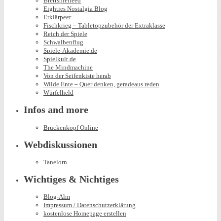
Brettspielfeed
Eighties Nostalgia Blog
Erklärpeer
Fischkrieg – Tabletopzubehör der Extraklasse
Reich der Spiele
Schwalbenflug
Spiele-Akademie.de
Spielkult.de
The Mindmachine
Von der Seifenkiste herab
Wilde Ente – Quer denken, geradeaus reden
Würfelheld
Infos and more
Brückenkopf Online
Webdiskussionen
Tanelorn
Wichtiges & Nichtiges
Blog-Alm
Impressum / Datenschutzerklärung
kostenlose Homepage erstellen