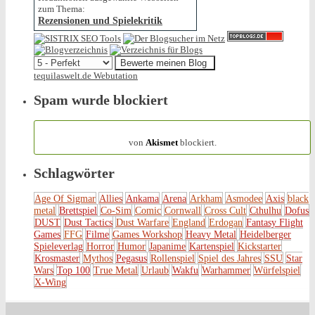
zum Thema:
Rezensionen und Spielekritik
tequilaswelt.de Webutation
Spam wurde blockiert
154.316 Spam
von
Akismet
blockiert.
Schlagwörter
Age Of Sigmar
Allies
Ankama
Arena
Arkham
Asmodee
Axis
black
metal
Brettspiel
Co-Sim
Comic
Cornwall
Cross Cult
Cthulhu
Dofus
DUST
Dust Tactics
Dust Warfare
England
Erdogan
Fantasy Flight
Games
FFG
Filme
Games Workshop
Heavy Metal
Heidelberger
Spieleverlag
Horror
Humor
Japanime
Kartenspiel
Kickstarter
Krosmaster
Mythos
Pegasus
Rollenspiel
Spiel des Jahres
SSU
Star
Wars
Top 100
True Metal
Urlaub
Wakfu
Warhammer
Würfelspiel
X-Wing