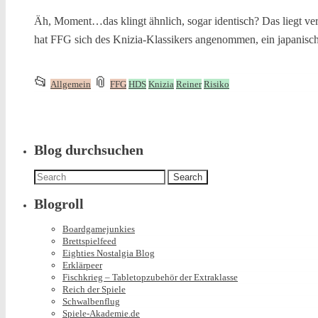
Äh, Moment…das klingt ähnlich, sogar identisch? Das liegt vermu
hat FFG sich des Knizia-Klassikers angenommen, ein japanisc
This
and
📂
📎
Allgemein
FFG
HDS
Knizia
Reiner
Risiko
entry
tagged
was
posted
in
Blog durchsuchen
Search
for:
Blogroll
Boardgamejunkies
Brettspielfeed
Eighties Nostalgia Blog
Erklärpeer
Fischkrieg – Tabletopzubehör der Extraklasse
Reich der Spiele
Schwalbenflug
Spiele-Akademie.de