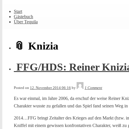
Shrunk
Expand
Primary
Start
Navigation
Gästebuch
Über Tequila
Knizia
FFG/HDS: Reiner Knizia 
Tequila
Posted on
12. November 2014 06:16
by
1 Comment
Es war einmal, im Jahre 2006, da erschuf der weise Reiner Kni
Charakter wusste zu gefallen und das Spiel fand seinen Weg in
2014…FFG bringt Zeitalter des Krieges auf den Markt (bzw. in 
Kniffel mit einem gewissen konfrontativen Charakter, weiß zu 