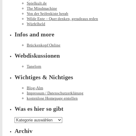
Spielkult.de
The Mindmachine
Von der Seifenkiste herab
Wilde Ente – Quer denken, geradeaus reden
Würfelheld
Infos and more
Brückenkopf Online
Webdiskussionen
Tanelorn
Wichtiges & Nichtiges
Blog-Alm
Impressum / Datenschutzerklärung
kostenlose Homepage erstellen
Was es hier so gibt
Was
es
hier
Archiv
so