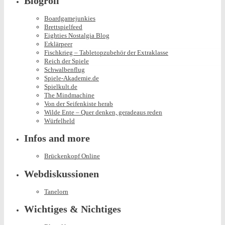
Blogroll
Boardgamejunkies
Brettspielfeed
Eighties Nostalgia Blog
Erklärpeer
Fischkrieg – Tabletopzubehör der Extraklasse
Reich der Spiele
Schwalbenflug
Spiele-Akademie.de
Spielkult.de
The Mindmachine
Von der Seifenkiste herab
Wilde Ente – Quer denken, geradeaus reden
Würfelheld
Infos and more
Brückenkopf Online
Webdiskussionen
Tanelorn
Wichtiges & Nichtiges