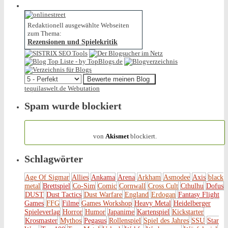
Redaktionell ausgewählte Webseiten
zum Thema:
Rezensionen und Spielekritik
tequilaswelt.de Webutation
Spam wurde blockiert
154.316 Spam
von
Akismet
blockiert.
Schlagwörter
Age Of Sigmar
Allies
Ankama
Arena
Arkham
Asmodee
Axis
black
metal
Brettspiel
Co-Sim
Comic
Cornwall
Cross Cult
Cthulhu
Dofus
DUST
Dust Tactics
Dust Warfare
England
Erdogan
Fantasy Flight
Games
FFG
Filme
Games Workshop
Heavy Metal
Heidelberger
Spieleverlag
Horror
Humor
Japanime
Kartenspiel
Kickstarter
Krosmaster
Mythos
Pegasus
Rollenspiel
Spiel des Jahres
SSU
Star