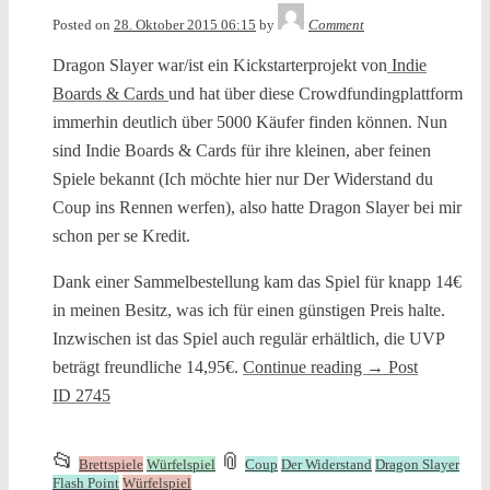
Tequila
Posted on
28. Oktober 2015 06:15
by
Comment
Dragon Slayer war/ist ein Kickstarterprojekt von
Indie
Boards & Cards
und hat über diese Crowdfundingplattform
immerhin deutlich über 5000 Käufer finden können. Nun
sind Indie Boards & Cards für ihre kleinen, aber feinen
Spiele bekannt (Ich möchte hier nur Der Widerstand du
Coup ins Rennen werfen), also hatte Dragon Slayer bei mir
schon per se Kredit.
Dank einer Sammelbestellung kam das Spiel für knapp 14€
in meinen Besitz, was ich für einen günstigen Preis halte.
Inzwischen ist das Spiel auch regulär erhältlich, die UVP
beträgt freundliche 14,95€.
Continue reading
→
Post
ID 2745
This
and
📂
📎
Brettspiele
Würfelspiel
Coup
Der Widerstand
Dragon Slayer
entry
tagged
Flash Point
Würfelspiel