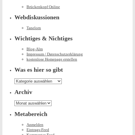
Brückenkopf Online
Webdiskussionen
Tanelorn
Wichtiges & Nichtiges
Blog-Alm
Impressum / Datenschutzerklärung
kostenlose Homepage erstellen
Was es hier so gibt
Was
es
hier
Archiv
so
gibt
Archiv
Metabereich
Anmelden
Eintrags-Feed
Kommentar-Feed