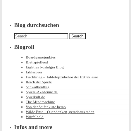
was
posted
in
Blog durchsuchen
Search
for:
Blogroll
Boardgamejunkies
Brettspielfeed
Eighties Nostalgia Blog
Erklärpeer
Fischkrieg – Tabletopzubehör der Extraklasse
Reich der Spiele
Schwalbenflug
Spiele-Akademie.de
Spielkult.de
The Mindmachine
Von der Seifenkiste herab
Wilde Ente – Quer denken, geradeaus reden
Würfelheld
Infos and more