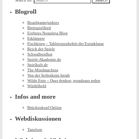
Search for:
Blogroll
Boardgamejunkies
Brettspielfeed
Eighties Nostalgia Blog
Erklärpeer
Fischkrieg – Tabletopzubehör der Extraklasse
Reich der Spiele
Schwalbenflug
Spiele-Akademie.de
Spielkult.de
The Mindmachine
Von der Seifenkiste herab
Wilde Ente – Quer denken, geradeaus reden
Würfelheld
Infos and more
Brückenkopf Online
Webdiskussionen
Tanelorn