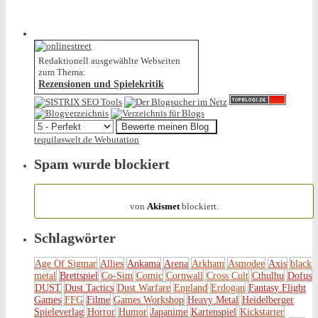
Redaktionell ausgewählte Webseiten
zum Thema:
Rezensionen und Spielekritik
tequilaswelt.de Webutation
Spam wurde blockiert
154.316 Spam
von
Akismet
blockiert.
Schlagwörter
Age Of Sigmar
Allies
Ankama
Arena
Arkham
Asmodee
Axis
black
metal
Brettspiel
Co-Sim
Comic
Cornwall
Cross Cult
Cthulhu
Dofus
DUST
Dust Tactics
Dust Warfare
England
Erdogan
Fantasy Flight
Games
FFG
Filme
Games Workshop
Heavy Metal
Heidelberger
Spieleverlag
Horror
Humor
Japanime
Kartenspiel
Kickstarter