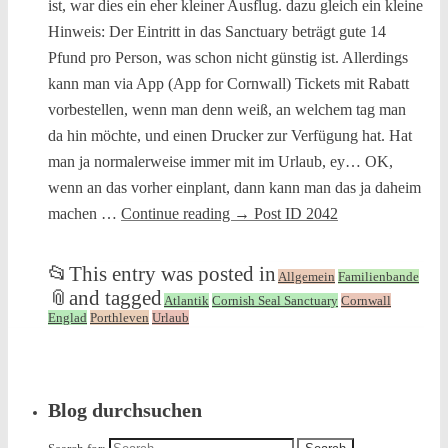
ist, war dies ein eher kleiner Ausflug. dazu gleich ein kleine
Hinweis: Der Eintritt in das Sanctuary beträgt gute 14
Pfund pro Person, was schon nicht günstig ist. Allerdings
kann man via App (App for Cornwall) Tickets mit Rabatt
vorbestellen, wenn man denn weiß, an welchem tag man
da hin möchte, und einen Drucker zur Verfügung hat. Hat
man ja normalerweise immer mit im Urlaub, ey… OK,
wenn an das vorher einplant, dann kann man das ja daheim
machen …
Continue reading
→
Post ID 2042
📂
This entry was posted in
Allgemein
Familienbande
📎
and tagged
Atlantik
Cornish Seal Sanctuary
Cornwall
Englad
Porthleven
Urlaub
Blog durchsuchen