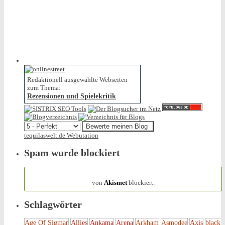
Redaktionell ausgewählte Webseiten
zum Thema:
Rezensionen und Spielekritik
tequilaswelt.de Webutation
Spam wurde blockiert
154.314 Spam
von
Akismet
blockiert.
Schlagwörter
Age Of Sigmar
Allies
Ankama
Arena
Arkham
Asmodee
Axis
black