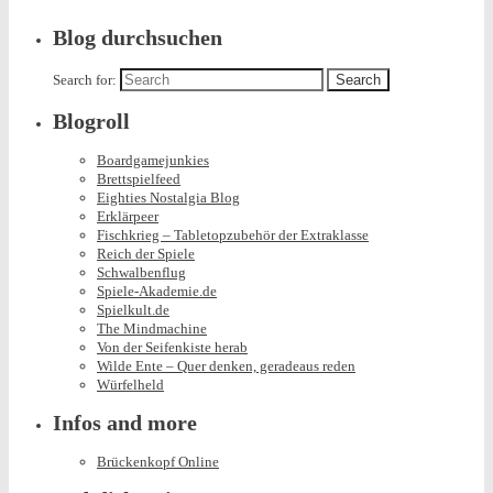
Blog durchsuchen
Search for:
Blogroll
Boardgamejunkies
Brettspielfeed
Eighties Nostalgia Blog
Erklärpeer
Fischkrieg – Tabletopzubehör der Extraklasse
Reich der Spiele
Schwalbenflug
Spiele-Akademie.de
Spielkult.de
The Mindmachine
Von der Seifenkiste herab
Wilde Ente – Quer denken, geradeaus reden
Würfelheld
Infos and more
Brückenkopf Online