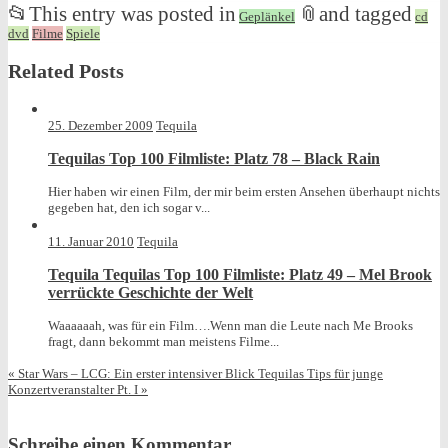
📂
This entry was posted in
📎
and tagged
Geplänkel
cd
dvd
Filme
Spiele
Related Posts
25. Dezember 2009
Tequila
Tequilas Top 100 Filmliste: Platz 78 – Black Rain
Hier haben wir einen Film, der mir beim ersten Ansehen überhaupt nichts
gegeben hat, den ich sogar v...
11. Januar 2010
Tequila
Tequila Tequilas Top 100 Filmliste: Platz 49 – Mel Brook
verrückte Geschichte der Welt
Waaaaaah, was für ein Film….Wenn man die Leute nach Me Brooks
fragt, dann bekommt man meistens Filme...
«
Star Wars – LCG: Ein erster intensiver Blick
Tequilas Tips für junge
Konzertveranstalter Pt. I
»
Schreibe einen Kommentar